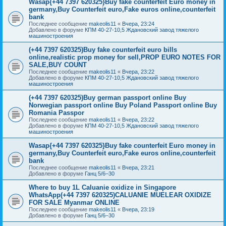
Wasap{+44 7397 620325}Buy fake counterfeit Euro money in
germany,Buy Counterfeit euro,Fake euros online,counterfeit
bank
Последнее сообщение
makeolis11
«
Вчера, 23:24
Добавлено в форуме
КПМ 40-27-10,5 Ждановский завод тяжелого
машиностроения
(+44 7397 620325)Buy fake counterfeit euro bills
online,realistic prop money for sell,PROP EURO NOTES FOR
SALE,BUY COUNT
Последнее сообщение
makeolis11
«
Вчера, 23:22
Добавлено в форуме
КПМ 40-27-10,5 Ждановский завод тяжелого
машиностроения
(+44 7397 620325)Buy german passport online Buy
Norwegian passport online Buy Poland Passport online Buy
Romania Passpor
Последнее сообщение
makeolis11
«
Вчера, 23:22
Добавлено в форуме
КПМ 40-27-10,5 Ждановский завод тяжелого
машиностроения
Wasap{+44 7397 620325}Buy fake counterfeit Euro money in
germany,Buy Counterfeit euro,Fake euros online,counterfeit
bank
Последнее сообщение
makeolis11
«
Вчера, 23:21
Добавлено в форуме
Ганц 5/6–30
Where to buy 1L Caluanie oxidize in Singapore
WhatsApp(+44 7397 620325)CALUANIE MUELEAR OXIDIZE
FOR SALE Myanmar ONLINE
Последнее сообщение
makeolis11
«
Вчера, 23:19
Добавлено в форуме
Ганц 5/6–30