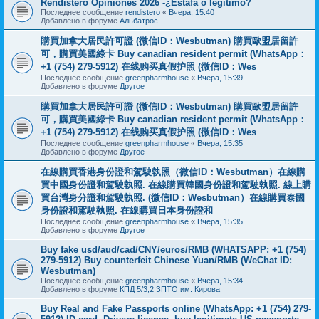
Rendistero Opiniones 2026 -¿Estafa o legítimo?
Последнее сообщение
rendistero
«
Вчера, 15:40
Добавлено в форуме
Альбатрос
購買加拿大居民許可證 (微信ID：Wesbutman) 購買歐盟居留許
可，購買美國綠卡 Buy canadian resident permit (WhatsApp：
+1 (754) 279-5912) 在线购买真假护照 (微信ID：Wes
Последнее сообщение
greenpharmhouse
«
Вчера, 15:39
Добавлено в форуме
Другое
購買加拿大居民許可證 (微信ID：Wesbutman) 購買歐盟居留許
可，購買美國綠卡 Buy canadian resident permit (WhatsApp：
+1 (754) 279-5912) 在线购买真假护照 (微信ID：Wes
Последнее сообщение
greenpharmhouse
«
Вчера, 15:35
Добавлено в форуме
Другое
在線購買香港身份證和駕駛執照（微信ID：Wesbutman）在線購
買中國身份證和駕駛執照. 在線購買韓國身份證和駕駛執照. 線上購
買台灣身分證和駕駛執照. (微信ID：Wesbutman）在線購買泰國
身份證和駕駛執照. 在線購買日本身份證和
Последнее сообщение
greenpharmhouse
«
Вчера, 15:35
Добавлено в форуме
Другое
Buy fake usd/aud/cad/CNY/euros/RMB (WHATSAPP: +1 (754)
279-5912) Buy counterfeit Chinese Yuan/RMB (WeChat ID:
Wesbutman)
Последнее сообщение
greenpharmhouse
«
Вчера, 15:34
Добавлено в форуме
КПД 5/3,2 ЗПТО им. Кирова
Buy Real and Fake Passports online (WhatsApp: +1 (754) 279-