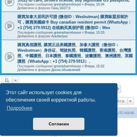
5912) ID card, Drivers license, buy legitimate US passports,
Последнее сообщение
greenpharmhouse
«
Вчера, 15:34
Добавлено в форуме
Ганц 16/27,5
購買加拿大居民許可證 (微信ID：Wesbutman) 購買歐盟居留許
可，購買美國綠卡 Buy canadian resident permit (WhatsApp：
+1 (754) 279-5912) 在线购买真假护照 (微信ID：Wes
Последнее сообщение
greenpharmhouse
«
Вчера, 15:33
Добавлено в форуме
Альбатрос
購買真假護照, 購買正品美國護照、加拿大護照（微信ID：
Wesbutman）身份证、驾驶执照、韓國護照、香港護照、台灣護
照、中國護照、日本護照、泰國護照、波蘭護照、澳洲護照、英國
護照（WhatsApp：+1 (754) 279-5912）、
Последнее сообщение
greenpharmhouse
«
Вчера, 15:32
Добавлено в форуме
Доска объявлений
Страница
1
из
19
1
2
3
4
5
19
След.
Найдено 475 результатов
…
Этот сайт использует cookies для
обеспечения своей корректной работы.
Перейти
Подробнее
Центральный сайт
Список форумов
Часовой пояс:
UTC+03:00
Согласен
Создано на основе
phpBB
® Forum Software © phpBB Limited
Русская поддержка phpBB
Конфиденциальность
|
Правила