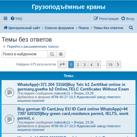
Грузоподъёмные краны
FAQ
Регистрация
Вход
П
Центральный сайт
Список форумов
Поиск
Темы без ответов
о
Темы без ответов
и
Перейти к расширенному поиску
с
Поиск
Расширенный поиск
к
Страница
1
из
19
1
2
3
4
5
19
След.
Найдено 475 результатов
…
Темы
WhatsApp(+371 204 33160)Buy Telc b1 Zertifikat online in
germany,goethe b2 Online,TELC Certificates Without Exam
Последнее сообщение
makeolis11
«
Вчера, 23:26
Добавлено в форуме
КПМ 40-27-10,5 Ждановский завод тяжелого
машиностроения
Buy german ID Card,buy EU ID Card online WhatsApp(+44
7397 620325)Buy green card,residence permit, IELTS, work
permit, c
Последнее сообщение
makeolis11
«
Вчера, 23:26
Добавлено в форуме
КПМ 40-27-10,5 Ждановский завод тяжелого
машиностроения