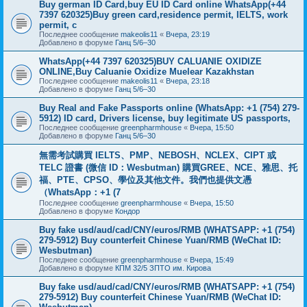
Buy german ID Card,buy EU ID Card online WhatsApp(+44
7397 620325)Buy green card,residence permit, IELTS, work
permit, c
Последнее сообщение
makeolis11
«
Вчера, 23:19
Добавлено в форуме
Ганц 5/6–30
WhatsApp(+44 7397 620325)BUY CALUANIE OXIDIZE
ONLINE,Buy Caluanie Oxidize Muelear Kazakhstan
Последнее сообщение
makeolis11
«
Вчера, 23:18
Добавлено в форуме
Ганц 5/6–30
Buy Real and Fake Passports online (WhatsApp: +1 (754) 279-
5912) ID card, Drivers license, buy legitimate US passports,
Последнее сообщение
greenpharmhouse
«
Вчера, 15:50
Добавлено в форуме
Ганц 5/6–30
無需考試購買 IELTS、PMP、NEBOSH、NCLEX、CIPT 或
TELC 證書 (微信 ID：Wesbutman) 購買GREE、NCE、雅思、托
福、PTE、CPSO、學位及其他文件。我們也提供文憑
（WhatsApp：+1 (7
Последнее сообщение
greenpharmhouse
«
Вчера, 15:50
Добавлено в форуме
Кондор
Buy fake usd/aud/cad/CNY/euros/RMB (WHATSAPP: +1 (754)
279-5912) Buy counterfeit Chinese Yuan/RMB (WeChat ID:
Wesbutman)
Последнее сообщение
greenpharmhouse
«
Вчера, 15:49
Добавлено в форуме
КПМ 32/5 ЗПТО им. Кирова
Buy fake usd/aud/cad/CNY/euros/RMB (WHATSAPP: +1 (754)
279-5912) Buy counterfeit Chinese Yuan/RMB (WeChat ID: