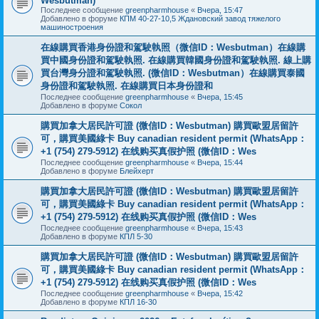
Wesbutman)
Последнее сообщение
greenpharmhouse
«
Вчера, 15:47
Добавлено в форуме
КПМ 40-27-10,5 Ждановский завод тяжелого
машиностроения
在線購買香港身份證和駕駛執照（微信ID：Wesbutman）在線購
買中國身份證和駕駛執照. 在線購買韓國身份證和駕駛執照. 線上購
買台灣身分證和駕駛執照. (微信ID：Wesbutman）在線購買泰國
身份證和駕駛執照. 在線購買日本身份證和
Последнее сообщение
greenpharmhouse
«
Вчера, 15:45
Добавлено в форуме
Сокол
購買加拿大居民許可證 (微信ID：Wesbutman) 購買歐盟居留許
可，購買美國綠卡 Buy canadian resident permit (WhatsApp：
+1 (754) 279-5912) 在线购买真假护照 (微信ID：Wes
Последнее сообщение
greenpharmhouse
«
Вчера, 15:44
Добавлено в форуме
Блейхерт
購買加拿大居民許可證 (微信ID：Wesbutman) 購買歐盟居留許
可，購買美國綠卡 Buy canadian resident permit (WhatsApp：
+1 (754) 279-5912) 在线购买真假护照 (微信ID：Wes
Последнее сообщение
greenpharmhouse
«
Вчера, 15:43
Добавлено в форуме
КПЛ 5-30
購買加拿大居民許可證 (微信ID：Wesbutman) 購買歐盟居留許
可，購買美國綠卡 Buy canadian resident permit (WhatsApp：
+1 (754) 279-5912) 在线购买真假护照 (微信ID：Wes
Последнее сообщение
greenpharmhouse
«
Вчера, 15:42
Добавлено в форуме
КПЛ 16-30