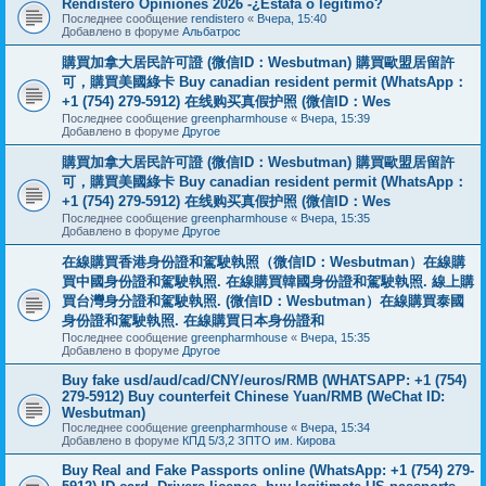
Rendistero Opiniones 2026 -¿Estafa o legítimo?
Последнее сообщение
rendistero
«
Вчера, 15:40
Добавлено в форуме
Альбатрос
購買加拿大居民許可證 (微信ID：Wesbutman) 購買歐盟居留許
可，購買美國綠卡 Buy canadian resident permit (WhatsApp：
+1 (754) 279-5912) 在线购买真假护照 (微信ID：Wes
Последнее сообщение
greenpharmhouse
«
Вчера, 15:39
Добавлено в форуме
Другое
購買加拿大居民許可證 (微信ID：Wesbutman) 購買歐盟居留許
可，購買美國綠卡 Buy canadian resident permit (WhatsApp：
+1 (754) 279-5912) 在线购买真假护照 (微信ID：Wes
Последнее сообщение
greenpharmhouse
«
Вчера, 15:35
Добавлено в форуме
Другое
在線購買香港身份證和駕駛執照（微信ID：Wesbutman）在線購
買中國身份證和駕駛執照. 在線購買韓國身份證和駕駛執照. 線上購
買台灣身分證和駕駛執照. (微信ID：Wesbutman）在線購買泰國
身份證和駕駛執照. 在線購買日本身份證和
Последнее сообщение
greenpharmhouse
«
Вчера, 15:35
Добавлено в форуме
Другое
Buy fake usd/aud/cad/CNY/euros/RMB (WHATSAPP: +1 (754)
279-5912) Buy counterfeit Chinese Yuan/RMB (WeChat ID:
Wesbutman)
Последнее сообщение
greenpharmhouse
«
Вчера, 15:34
Добавлено в форуме
КПД 5/3,2 ЗПТО им. Кирова
Buy Real and Fake Passports online (WhatsApp: +1 (754) 279-