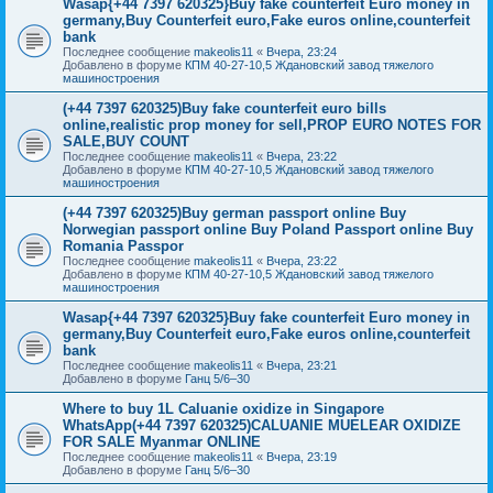
Wasap{+44 7397 620325}Buy fake counterfeit Euro money in
germany,Buy Counterfeit euro,Fake euros online,counterfeit
bank
Последнее сообщение
makeolis11
«
Вчера, 23:24
Добавлено в форуме
КПМ 40-27-10,5 Ждановский завод тяжелого
машиностроения
(+44 7397 620325)Buy fake counterfeit euro bills
online,realistic prop money for sell,PROP EURO NOTES FOR
SALE,BUY COUNT
Последнее сообщение
makeolis11
«
Вчера, 23:22
Добавлено в форуме
КПМ 40-27-10,5 Ждановский завод тяжелого
машиностроения
(+44 7397 620325)Buy german passport online Buy
Norwegian passport online Buy Poland Passport online Buy
Romania Passpor
Последнее сообщение
makeolis11
«
Вчера, 23:22
Добавлено в форуме
КПМ 40-27-10,5 Ждановский завод тяжелого
машиностроения
Wasap{+44 7397 620325}Buy fake counterfeit Euro money in
germany,Buy Counterfeit euro,Fake euros online,counterfeit
bank
Последнее сообщение
makeolis11
«
Вчера, 23:21
Добавлено в форуме
Ганц 5/6–30
Where to buy 1L Caluanie oxidize in Singapore
WhatsApp(+44 7397 620325)CALUANIE MUELEAR OXIDIZE
FOR SALE Myanmar ONLINE
Последнее сообщение
makeolis11
«
Вчера, 23:19
Добавлено в форуме
Ганц 5/6–30