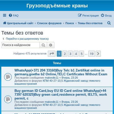
Грузоподъёмные краны
FAQ
Регистрация
Вход
П
Центральный сайт
Список форумов
Поиск
Темы без ответов
о
Темы без ответов
и
Перейти к расширенному поиску
с
Поиск
Расширенный поиск
к
Страница
1
из
19
1
2
3
4
5
19
След.
Найдено 475 результатов
…
Темы
WhatsApp(+371 204 33160)Buy Telc b1 Zertifikat online in
germany,goethe b2 Online,TELC Certificates Without Exam
Последнее сообщение
makeolis11
«
Вчера, 23:26
Добавлено в форуме
КПМ 40-27-10,5 Ждановский завод тяжелого
машиностроения
Buy german ID Card,buy EU ID Card online WhatsApp(+44
7397 620325)Buy green card,residence permit, IELTS, work
permit, c
Последнее сообщение
makeolis11
«
Вчера, 23:26
Добавлено в форуме
КПМ 40-27-10,5 Ждановский завод тяжелого
машиностроения