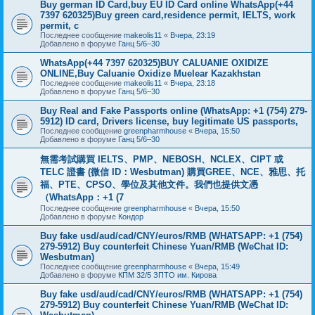
Buy german ID Card,buy EU ID Card online WhatsApp(+44
7397 620325)Buy green card,residence permit, IELTS, work
permit, c
Последнее сообщение
makeolis11
«
Вчера, 23:19
Добавлено в форуме
Ганц 5/6–30
WhatsApp(+44 7397 620325)BUY CALUANIE OXIDIZE
ONLINE,Buy Caluanie Oxidize Muelear Kazakhstan
Последнее сообщение
makeolis11
«
Вчера, 23:18
Добавлено в форуме
Ганц 5/6–30
Buy Real and Fake Passports online (WhatsApp: +1 (754) 279-
5912) ID card, Drivers license, buy legitimate US passports,
Последнее сообщение
greenpharmhouse
«
Вчера, 15:50
Добавлено в форуме
Ганц 5/6–30
無需考試購買 IELTS、PMP、NEBOSH、NCLEX、CIPT 或
TELC 證書 (微信 ID：Wesbutman) 購買GREE、NCE、雅思、托
福、PTE、CPSO、學位及其他文件。我們也提供文憑
（WhatsApp：+1 (7
Последнее сообщение
greenpharmhouse
«
Вчера, 15:50
Добавлено в форуме
Кондор
Buy fake usd/aud/cad/CNY/euros/RMB (WHATSAPP: +1 (754)
279-5912) Buy counterfeit Chinese Yuan/RMB (WeChat ID:
Wesbutman)
Последнее сообщение
greenpharmhouse
«
Вчера, 15:49
Добавлено в форуме
КПМ 32/5 ЗПТО им. Кирова
Buy fake usd/aud/cad/CNY/euros/RMB (WHATSAPP: +1 (754)
279-5912) Buy counterfeit Chinese Yuan/RMB (WeChat ID: