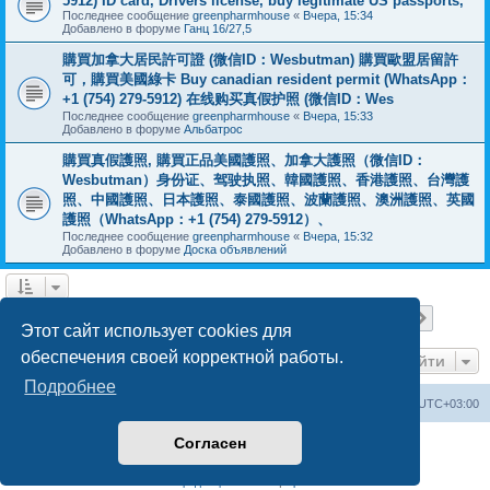
5912) ID card, Drivers license, buy legitimate US passports,
Последнее сообщение
greenpharmhouse
«
Вчера, 15:34
Добавлено в форуме
Ганц 16/27,5
購買加拿大居民許可證 (微信ID：Wesbutman) 購買歐盟居留許
可，購買美國綠卡 Buy canadian resident permit (WhatsApp：
+1 (754) 279-5912) 在线购买真假护照 (微信ID：Wes
Последнее сообщение
greenpharmhouse
«
Вчера, 15:33
Добавлено в форуме
Альбатрос
購買真假護照, 購買正品美國護照、加拿大護照（微信ID：
Wesbutman）身份证、驾驶执照、韓國護照、香港護照、台灣護
照、中國護照、日本護照、泰國護照、波蘭護照、澳洲護照、英國
護照（WhatsApp：+1 (754) 279-5912）、
Последнее сообщение
greenpharmhouse
«
Вчера, 15:32
Добавлено в форуме
Доска объявлений
Страница
1
из
19
1
2
3
4
5
19
След.
Найдено 475 результатов
…
Этот сайт использует cookies для
обеспечения своей корректной работы.
Перейти
Подробнее
Центральный сайт
Список форумов
Часовой пояс:
UTC+03:00
Согласен
Создано на основе
phpBB
® Forum Software © phpBB Limited
Русская поддержка phpBB
Конфиденциальность
|
Правила