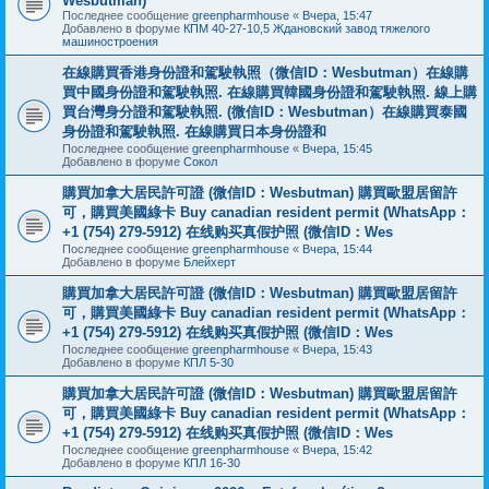
Wesbutman)
Последнее сообщение
greenpharmhouse
«
Вчера, 15:47
Добавлено в форуме
КПМ 40-27-10,5 Ждановский завод тяжелого
машиностроения
在線購買香港身份證和駕駛執照（微信ID：Wesbutman）在線購
買中國身份證和駕駛執照. 在線購買韓國身份證和駕駛執照. 線上購
買台灣身分證和駕駛執照. (微信ID：Wesbutman）在線購買泰國
身份證和駕駛執照. 在線購買日本身份證和
Последнее сообщение
greenpharmhouse
«
Вчера, 15:45
Добавлено в форуме
Сокол
購買加拿大居民許可證 (微信ID：Wesbutman) 購買歐盟居留許
可，購買美國綠卡 Buy canadian resident permit (WhatsApp：
+1 (754) 279-5912) 在线购买真假护照 (微信ID：Wes
Последнее сообщение
greenpharmhouse
«
Вчера, 15:44
Добавлено в форуме
Блейхерт
購買加拿大居民許可證 (微信ID：Wesbutman) 購買歐盟居留許
可，購買美國綠卡 Buy canadian resident permit (WhatsApp：
+1 (754) 279-5912) 在线购买真假护照 (微信ID：Wes
Последнее сообщение
greenpharmhouse
«
Вчера, 15:43
Добавлено в форуме
КПЛ 5-30
購買加拿大居民許可證 (微信ID：Wesbutman) 購買歐盟居留許
可，購買美國綠卡 Buy canadian resident permit (WhatsApp：
+1 (754) 279-5912) 在线购买真假护照 (微信ID：Wes
Последнее сообщение
greenpharmhouse
«
Вчера, 15:42
Добавлено в форуме
КПЛ 16-30