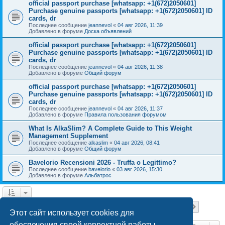
official passport purchase [whatsapp: +1(672)2050601]
Purchase genuine passports [whatsapp: +1(672)2050601] ID
cards, dr
Последнее сообщение
jeannevol
«
04 авг 2026, 11:39
Добавлено в форуме
Доска объявлений
official passport purchase [whatsapp: +1(672)2050601]
Purchase genuine passports [whatsapp: +1(672)2050601] ID
cards, dr
Последнее сообщение
jeannevol
«
04 авг 2026, 11:38
Добавлено в форуме
Общий форум
official passport purchase [whatsapp: +1(672)2050601]
Purchase genuine passports [whatsapp: +1(672)2050601] ID
cards, dr
Последнее сообщение
jeannevol
«
04 авг 2026, 11:37
Добавлено в форуме
Правила пользования форумом
What Is AlkaSlim? A Complete Guide to This Weight
Management Supplement
Последнее сообщение
alkaslim
«
04 авг 2026, 08:41
Добавлено в форуме
Общий форум
Bavelorio Recensioni 2026 - Truffa o Legittimo?
Последнее сообщение
bavelorio
«
03 авг 2026, 15:30
Добавлено в форуме
Альбатрос
Страница
1
из
18
1
2
3
4
5
18
След.
Найдено 447 результатов
…
Этот сайт использует cookies для
обеспечения своей корректной работы.