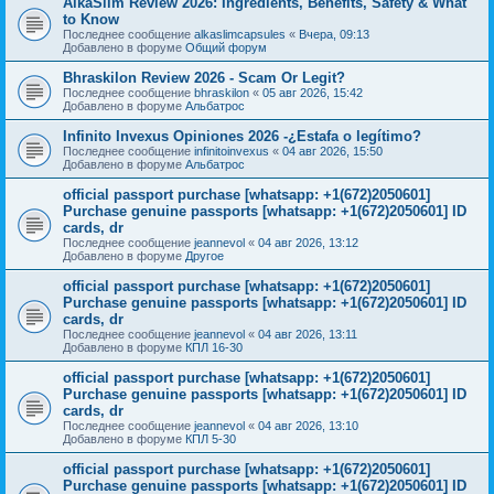
AlkaSlim Review 2026: Ingredients, Benefits, Safety & What
to Know
Последнее сообщение
alkaslimcapsules
«
Вчера, 09:13
Добавлено в форуме
Общий форум
Bhraskilon Review 2026 - Scam Or Legit?
Последнее сообщение
bhraskilon
«
05 авг 2026, 15:42
Добавлено в форуме
Альбатрос
Infinito Invexus Opiniones 2026 -¿Estafa o legítimo?
Последнее сообщение
infinitoinvexus
«
04 авг 2026, 15:50
Добавлено в форуме
Альбатрос
official passport purchase [whatsapp: +1(672)2050601]
Purchase genuine passports [whatsapp: +1(672)2050601] ID
cards, dr
Последнее сообщение
jeannevol
«
04 авг 2026, 13:12
Добавлено в форуме
Другое
official passport purchase [whatsapp: +1(672)2050601]
Purchase genuine passports [whatsapp: +1(672)2050601] ID
cards, dr
Последнее сообщение
jeannevol
«
04 авг 2026, 13:11
Добавлено в форуме
КПЛ 16-30
official passport purchase [whatsapp: +1(672)2050601]
Purchase genuine passports [whatsapp: +1(672)2050601] ID
cards, dr
Последнее сообщение
jeannevol
«
04 авг 2026, 13:10
Добавлено в форуме
КПЛ 5-30
official passport purchase [whatsapp: +1(672)2050601]
Purchase genuine passports [whatsapp: +1(672)2050601] ID