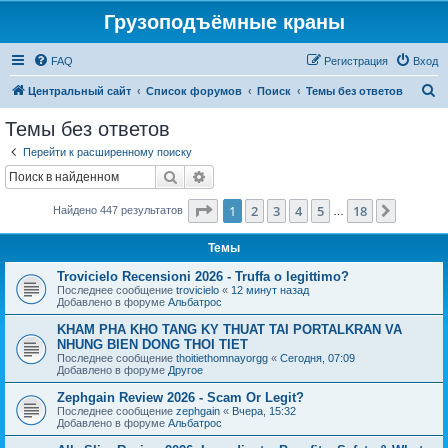
Грузоподъёмные краны
FAQ
Регистрация
Вход
П
Центральный сайт
Список форумов
Поиск
Темы без ответов
о
Темы без ответов
и
Перейти к расширенному поиску
с
Поиск
Расширенный поиск
к
Страница
1
из
18
1
2
3
4
5
18
След.
Найдено 447 результатов
…
Темы
Trovicielo Recensioni 2026 - Truffa o legittimo?
Последнее сообщение
trovicielo
«
12 минут назад
Добавлено в форуме
Альбатрос
KHAM PHA KHO TANG KY THUAT TAI PORTALKRAN VA
NHUNG BIEN DONG THOI TIET
Последнее сообщение
thoitiethomnayorgg
«
Сегодня, 07:09
Добавлено в форуме
Другое
Zephgain Review 2026 - Scam Or Legit?
Последнее сообщение
zephgain
«
Вчера, 15:32
Добавлено в форуме
Альбатрос