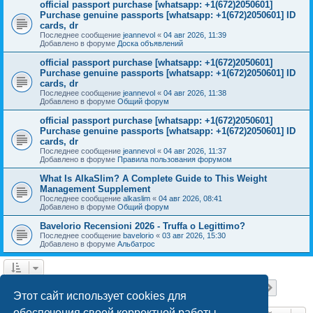
official passport purchase [whatsapp: +1(672)2050601]
Purchase genuine passports [whatsapp: +1(672)2050601] ID
cards, dr
Последнее сообщение
jeannevol
«
04 авг 2026, 11:39
Добавлено в форуме
Доска объявлений
official passport purchase [whatsapp: +1(672)2050601]
Purchase genuine passports [whatsapp: +1(672)2050601] ID
cards, dr
Последнее сообщение
jeannevol
«
04 авг 2026, 11:38
Добавлено в форуме
Общий форум
official passport purchase [whatsapp: +1(672)2050601]
Purchase genuine passports [whatsapp: +1(672)2050601] ID
cards, dr
Последнее сообщение
jeannevol
«
04 авг 2026, 11:37
Добавлено в форуме
Правила пользования форумом
What Is AlkaSlim? A Complete Guide to This Weight
Management Supplement
Последнее сообщение
alkaslim
«
04 авг 2026, 08:41
Добавлено в форуме
Общий форум
Bavelorio Recensioni 2026 - Truffa o Legittimo?
Последнее сообщение
bavelorio
«
03 авг 2026, 15:30
Добавлено в форуме
Альбатрос
Страница
1
из
18
1
2
3
4
5
18
След.
Найдено 447 результатов
…
Этот сайт использует cookies для
обеспечения своей корректной работы.