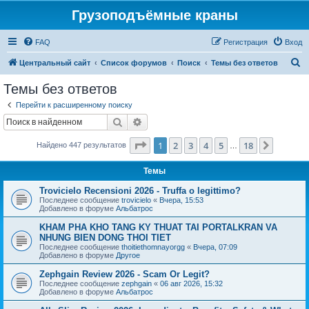
Грузоподъёмные краны
FAQ
Регистрация
Вход
П
Центральный сайт
Список форумов
Поиск
Темы без ответов
о
Темы без ответов
и
Перейти к расширенному поиску
с
Поиск
Расширенный поиск
к
Страница
1
из
18
1
2
3
4
5
18
След.
Найдено 447 результатов
…
Темы
Trovicielo Recensioni 2026 - Truffa o legittimo?
Последнее сообщение
trovicielo
«
Вчера, 15:53
Добавлено в форуме
Альбатрос
KHAM PHA KHO TANG KY THUAT TAI PORTALKRAN VA
NHUNG BIEN DONG THOI TIET
Последнее сообщение
thoitiethomnayorgg
«
Вчера, 07:09
Добавлено в форуме
Другое
Zephgain Review 2026 - Scam Or Legit?
Последнее сообщение
zephgain
«
06 авг 2026, 15:32
Добавлено в форуме
Альбатрос