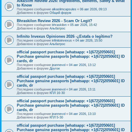
AlkaSlim Review 2026: Ingredients, Benefits, Safety & What
to Know
Последнее сообщение
alkaslimcapsules
«
06 авг 2026, 09:13
Добавлено в форуме
Общий форум
Bhraskilon Review 2026 - Scam Or Legit?
Последнее сообщение
bhraskilon
«
05 авг 2026, 15:42
Добавлено в форуме
Альбатрос
Infinito Invexus Opiniones 2026 -¿Estafa o legítimo?
Последнее сообщение
infinitoinvexus
«
04 авг 2026, 15:50
Добавлено в форуме
Альбатрос
official passport purchase [whatsapp: +1(672)2050601]
Purchase genuine passports [whatsapp: +1(672)2050601] ID
cards, dr
Последнее сообщение
jeannevol
«
04 авг 2026, 13:12
Добавлено в форуме
Другое
official passport purchase [whatsapp: +1(672)2050601]
Purchase genuine passports [whatsapp: +1(672)2050601] ID
cards, dr
Последнее сообщение
jeannevol
«
04 авг 2026, 13:11
Добавлено в форуме
КПЛ 16-30
official passport purchase [whatsapp: +1(672)2050601]
Purchase genuine passports [whatsapp: +1(672)2050601] ID
cards, dr
Последнее сообщение
jeannevol
«
04 авг 2026, 13:10
Добавлено в форуме
КПЛ 5-30
official passport purchase [whatsapp: +1(672)2050601]
Purchase genuine passports [whatsapp: +1(672)2050601] ID