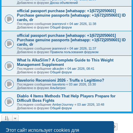
Добавлено в форуме
Доска объявлений
official passport purchase [whatsapp: +1(672)2050601]
Purchase genuine passports [whatsapp: +1(672)2050601] ID
cards, dr
Последнее сообщение
jeannevol
«
04 авг 2026, 11:38
Добавлено в форуме
Общий форум
official passport purchase [whatsapp: +1(672)2050601]
Purchase genuine passports [whatsapp: +1(672)2050601] ID
cards, dr
Последнее сообщение
jeannevol
«
04 авг 2026, 11:37
Добавлено в форуме
Правила пользования форумом
What Is AlkaSlim? A Complete Guide to This Weight
Management Supplement
Последнее сообщение
alkaslim
«
04 авг 2026, 08:41
Добавлено в форуме
Общий форум
Bavelorio Recensioni 2026 - Truffa o Legittimo?
Последнее сообщение
bavelorio
«
03 авг 2026, 15:30
Добавлено в форуме
Альбатрос
Diablo 4 Items Methods That Help Players Prepare for
Difficult Boss Fights
Последнее сообщение
AmberJourney
«
03 авг 2026, 10:48
Добавлено в форуме
Общий форум
Страница
1
из
18
1
2
3
4
5
18
След.
Найдено 446 результатов
…
Этот сайт использует cookies для