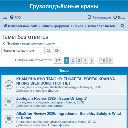
Грузоподъёмные краны
FAQ
Регистрация
Вход
П
Центральный сайт
Список форумов
Поиск
Темы без ответов
о
Темы без ответов
и
Перейти к расширенному поиску
с
Поиск
Расширенный поиск
к
Страница
1
из
18
1
2
3
4
5
18
След.
Найдено 446 результатов
…
Темы
KHAM PHA KHO TANG KY THUAT TAI PORTALKRAN VA
NHUNG BIEN DONG THOI TIET
Последнее сообщение
thoitiethomnayorgg
«
Сегодня, 07:09
Добавлено в форуме
Другое
Zephgain Review 2026 - Scam Or Legit?
Последнее сообщение
zephgain
«
Вчера, 15:32
Добавлено в форуме
Альбатрос
AlkaSlim Review 2026: Ingredients, Benefits, Safety & What
to Know
Последнее сообщение
alkaslimcapsules
«
Вчера, 09:13
Добавлено в форуме
Общий форум