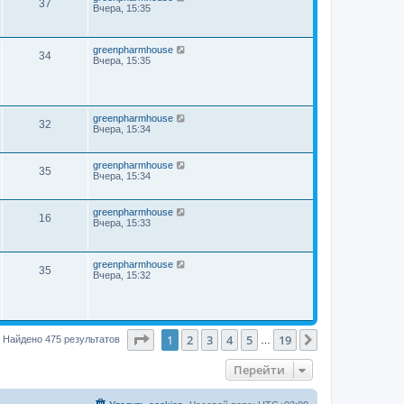
37
Вчера, 15:35
greenpharmhouse
34
Вчера, 15:35
greenpharmhouse
32
Вчера, 15:34
greenpharmhouse
35
Вчера, 15:34
greenpharmhouse
16
Вчера, 15:33
greenpharmhouse
35
Вчера, 15:32
Страница
1
из
19
1
2
3
4
5
19
След.
Найдено 475 результатов
…
Перейти