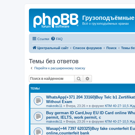
Грузоподъёмные
Всё о грузоподъёмных кранах
Ссылки
FAQ
Центральный сайт
Список форумов
Поиск
Темы бе
Темы без ответов
Перейти к расширенному поиску
Поиск
Расширенный поиск
ТЕМЫ
WhatsApp(+371 204 33160)Buy Telc b1 Zertifikat
Without Exam
makeolis11
»
Вчера, 23:26
» в форуме
КПМ 40-27-10,5 Жд
Buy german ID Card,buy EU ID Card online Wha
permit, IELTS, work permit, c
makeolis11
»
Вчера, 23:26
» в форуме
КПМ 40-27-10,5 Жд
Wasap{+44 7397 620325}Buy fake counterfeit E
online,counterfeit bank