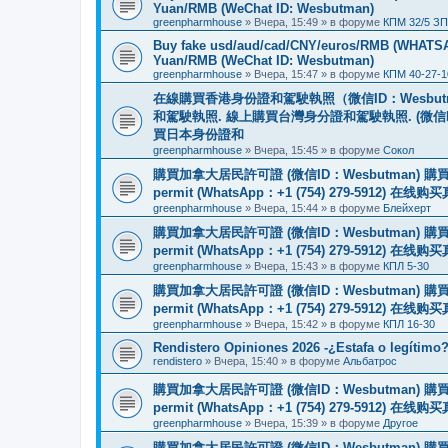
Yuan/RMB (WeChat ID: Wesbutman)
greenpharmhouse
»
Вчера, 15:49
» в форуме
КПМ 32/5 ЗП
Buy fake usd/aud/cad/CNY/euros/RMB (WHATSAPP
Yuan/RMB (WeChat ID: Wesbutman)
greenpharmhouse
»
Вчера, 15:47
» в форуме
КПМ 40-27-1
在線購買香港身份證和駕駛執照（微信ID：Wesbu
和駕駛執照. 線上購買台灣身分證和駕駛執照. (微信
買日本身份證和
greenpharmhouse
»
Вчера, 15:45
» в форуме
Сокол
購買加拿大居民許可證 (微信ID：Wesbutman) 購買歐
permit (WhatsApp：+1 (754) 279-5912) 在
greenpharmhouse
»
Вчера, 15:44
» в форуме
Блейхерт
購買加拿大居民許可證 (微信ID：Wesbutman) 購買歐
permit (WhatsApp：+1 (754) 279-5912) 在
greenpharmhouse
»
Вчера, 15:43
» в форуме
КПЛ 5-30
購買加拿大居民許可證 (微信ID：Wesbutman) 購買歐
permit (WhatsApp：+1 (754) 279-5912) 在
greenpharmhouse
»
Вчера, 15:42
» в форуме
КПЛ 16-30
Rendistero Opiniones 2026 -¿Estafa o legítimo
rendistero
»
Вчера, 15:40
» в форуме
Альбатрос
購買加拿大居民許可證 (微信ID：Wesbutman) 購買歐
permit (WhatsApp：+1 (754) 279-5912) 在
greenpharmhouse
»
Вчера, 15:39
» в форуме
Другое
購買加拿大居民許可證 (微信ID：Wesbutman) 購買歐