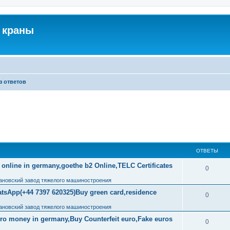
 краны
з ответов
ОТВЕТЫ
 online in germany,goethe b2 Online,TELC Certificates
0
ановский завод тяжелого машиностроения
tsApp(+44 7397 620325)Buy green card,residence
0
ановский завод тяжелого машиностроения
uro money in germany,Buy Counterfeit euro,Fake euros
0