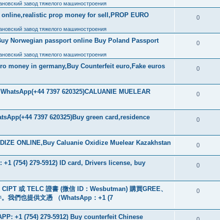
ановский завод тяжелого машиностроения
ls online,realistic prop money for sell,PROP EURO
0
ановский завод тяжелого машиностроения
Buy Norwegian passport online Buy Poland Passport
0
ановский завод тяжелого машиностроения
uro money in germany,Buy Counterfeit euro,Fake euros
0
ore WhatsApp(+44 7397 620325)CALUANIE MUELEAR
0
tsApp(+44 7397 620325)Buy green card,residence
0
IZE ONLINE,Buy Caluanie Oxidize Muelear Kazakhstan
0
+1 (754) 279-5912) ID card, Drivers license, buy
0
PT 或 TELC 證書 (微信 ID：Wesbutman) 購買GREE、
0
們也提供文憑 （WhatsApp：+1 (7
: +1 (754) 279-5912) Buy counterfeit Chinese
0