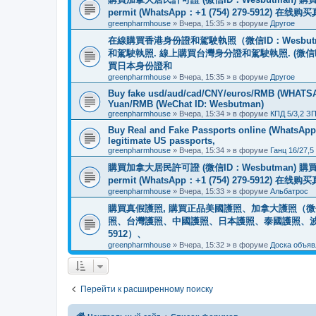
permit (WhatsApp：+1 (754) 279-5912) 在
greenpharmhouse
»
Вчера, 15:35
» в форуме
Другое
在線購買香港身份證和駕駛執照（微信ID：Wesbu
和駕駛執照. 線上購買台灣身分證和駕駛執照. (微信
買日本身份證和
greenpharmhouse
»
Вчера, 15:35
» в форуме
Другое
Buy fake usd/aud/cad/CNY/euros/RMB (WHATSAPP
Yuan/RMB (WeChat ID: Wesbutman)
greenpharmhouse
»
Вчера, 15:34
» в форуме
КПД 5/3,2 З
Buy Real and Fake Passports online (WhatsApp: 
legitimate US passports,
greenpharmhouse
»
Вчера, 15:34
» в форуме
Ганц 16/27,5
購買加拿大居民許可證 (微信ID：Wesbutman) 購買歐
permit (WhatsApp：+1 (754) 279-5912) 在
greenpharmhouse
»
Вчера, 15:33
» в форуме
Альбатрос
購買真假護照, 購買正品美國護照、加拿大護照（微信
照、台灣護照、中國護照、日本護照、泰國護照、波蘭護照、
5912）、
greenpharmhouse
»
Вчера, 15:32
» в форуме
Доска объяв
Перейти к расширенному поиску