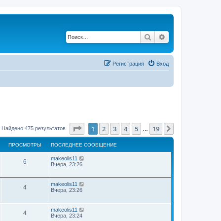
Поиск
Расширенный по
Регистрация
Вход
Страница
1
из
19
1
2
3
4
5
19
След.
Найдено 475 результатов
…
ПРОСМОТРЫ
ПОСЛЕДНЕЕ СООБЩЕНИЕ
makeolis11
6
Вчера, 23:26
makeolis11
4
Вчера, 23:26
makeolis11
4
Вчера, 23:24