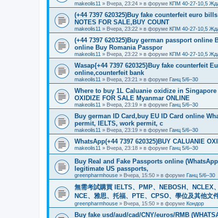
makeolis11
»
Вчера, 23:24
» в форуме
КПМ 40-27-10,5 Жд
(+44 7397 620325)Buy fake counterfeit euro bil
NOTES FOR SALE,BUY COUNT
makeolis11
»
Вчера, 23:22
» в форуме
КПМ 40-27-10,5 Жд
(+44 7397 620325)Buy german passport online 
online Buy Romania Passpor
makeolis11
»
Вчера, 23:22
» в форуме
КПМ 40-27-10,5 Жд
Wasap{+44 7397 620325}Buy fake counterfeit E
online,counterfeit bank
makeolis11
»
Вчера, 23:21
» в форуме
Ганц 5/6–30
Where to buy 1L Caluanie oxidize in Singap
OXIDIZE FOR SALE Myanmar ONLINE
makeolis11
»
Вчера, 23:19
» в форуме
Ганц 5/6–30
Buy german ID Card,buy EU ID Card online Wha
permit, IELTS, work permit, c
makeolis11
»
Вчера, 23:19
» в форуме
Ганц 5/6–30
WhatsApp(+44 7397 620325)BUY CALUANIE OXID
makeolis11
»
Вчера, 23:18
» в форуме
Ганц 5/6–30
Buy Real and Fake Passports online (WhatsApp: 
legitimate US passports,
greenpharmhouse
»
Вчера, 15:50
» в форуме
Ганц 5/6–30
無需考試購買 IELTS、PMP、NEBOSH、NCLEX、CI
NCE、雅思、托福、PTE、CPSO、學位及其他文件。我
greenpharmhouse
»
Вчера, 15:50
» в форуме
Кондор
Buy fake usd/aud/cad/CNY/euros/RMB (WHATSAPP