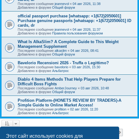
Последнее сообщение
jeannevol
«
04 авг 2026, 11:38
Добавлено в форуме
Общий форум
official passport purchase [whatsapp: +1(672)2050601]
Purchase genuine passports [whatsapp: +1(672)2050601] ID
cards, dr
Последнее сообщение
jeannevol
«
04 авг 2026, 11:37
Добавлено в форуме
Правила пользования форумом
What Is AlkaSlim? A Complete Guide to This Weight
Management Supplement
Последнее сообщение
alkaslim
«
04 авг 2026, 08:41
Добавлено в форуме
Общий форум
Bavelorio Recensioni 2026 - Truffa o Legittimo?
Последнее сообщение
bavelorio
«
03 авг 2026, 15:30
Добавлено в форуме
Альбатрос
Diablo 4 Items Methods That Help Players Prepare for
Difficult Boss Fights
Последнее сообщение
AmberJourney
«
03 авг 2026, 10:48
Добавлено в форуме
Общий форум
Profition Platform-(HONETS REVIEW BY TRADERS)-A
Simple Guide to Online Market Access!
Последнее сообщение
profition
«
02 авг 2026, 11:20
Добавлено в форуме
Альбатрос
Страница
1
из
18
1
2
3
4
5
18
След.
Найдено 445 результатов
…
Этот сайт использует cookies для