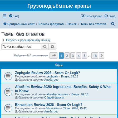
Грузоподъёмные краны
FAQ
Регистрация
Вход
П
Центральный сайт
Список форумов
Поиск
Темы без ответов
о
Темы без ответов
и
Перейти к расширенному поиску
с
Поиск
Расширенный поиск
к
Страница
1
из
18
1
2
3
4
5
18
След.
Найдено 445 результатов
…
Темы
Zephgain Review 2026 - Scam Or Legit?
Последнее сообщение
zephgain
«
Вчера, 15:32
Добавлено в форуме
Альбатрос
AlkaSlim Review 2026: Ingredients, Benefits, Safety & What
to Know
Последнее сообщение
alkaslimcapsules
«
Вчера, 09:13
Добавлено в форуме
Общий форум
Bhraskilon Review 2026 - Scam Or Legit?
Последнее сообщение
bhraskilon
«
05 авг 2026, 15:42
Добавлено в форуме
Альбатрос