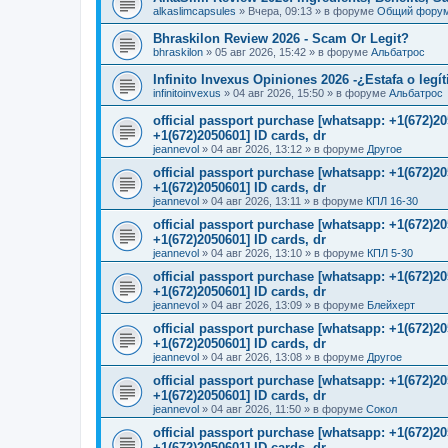
alkaslimcapsules
»
Вчера, 09:13
» в форуме
Общий фору
Bhraskilon Review 2026 - Scam Or Legit?
bhraskilon
»
05 авг 2026, 15:42
» в форуме
Альбатрос
Infinito Invexus Opiniones 2026 -¿Estafa o legí
infinitoinvexus
»
04 авг 2026, 15:50
» в форуме
Альбатрос
official passport purchase [whatsapp: +1(672)
+1(672)2050601] ID cards, dr
jeannevol
»
04 авг 2026, 13:12
» в форуме
Другое
official passport purchase [whatsapp: +1(672)
+1(672)2050601] ID cards, dr
jeannevol
»
04 авг 2026, 13:11
» в форуме
КПЛ 16-30
official passport purchase [whatsapp: +1(672)
+1(672)2050601] ID cards, dr
jeannevol
»
04 авг 2026, 13:10
» в форуме
КПЛ 5-30
official passport purchase [whatsapp: +1(672)
+1(672)2050601] ID cards, dr
jeannevol
»
04 авг 2026, 13:09
» в форуме
Блейхерт
official passport purchase [whatsapp: +1(672)
+1(672)2050601] ID cards, dr
jeannevol
»
04 авг 2026, 13:08
» в форуме
Другое
official passport purchase [whatsapp: +1(672)
+1(672)2050601] ID cards, dr
jeannevol
»
04 авг 2026, 11:50
» в форуме
Сокол
official passport purchase [whatsapp: +1(672)
+1(672)2050601] ID cards, dr