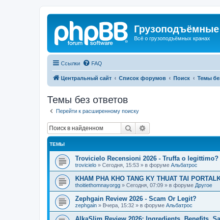
Грузоподъёмные
Всё о грузоподъёмных кранах
Ссылки
FAQ
Центральный сайт
Список форумов
Поиск
Темы бе
Темы без ответов
Перейти к расширенному поиску
Поиск
Расширенный поиск
ТЕМЫ
Trovicielo Recensioni 2026 - Truffa o legittimo?
trovicielo
»
Сегодня, 15:53
» в форуме
Альбатрос
KHAM PHA KHO TANG KY THUAT TAI PORTALK
thoitiethomnayorgg
»
Сегодня, 07:09
» в форуме
Другое
Zephgain Review 2026 - Scam Or Legit?
zephgain
»
Вчера, 15:32
» в форуме
Альбатрос
AlkaSlim Review 2026: Ingredients, Benefits, S