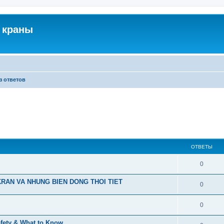
 краны
з ответов
ОТВЕТЫ
0
RAN VA NHUNG BIEN DONG THOI TIET
0
0
afety & What to Know