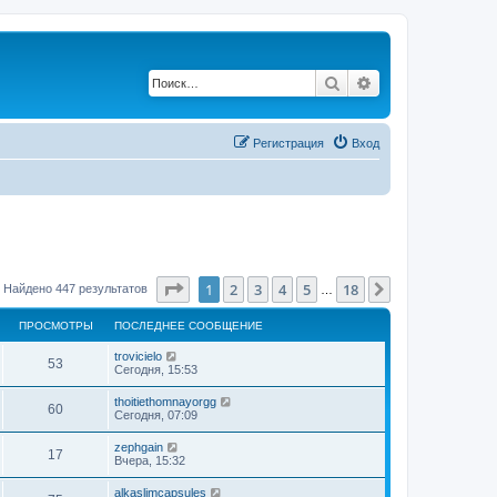
Поиск
Расширенный по
Регистрация
Вход
Страница
1
из
18
1
2
3
4
5
18
След.
Найдено 447 результатов
…
ПРОСМОТРЫ
ПОСЛЕДНЕЕ СООБЩЕНИЕ
trovicielo
53
Сегодня, 15:53
thoitiethomnayorgg
60
Сегодня, 07:09
zephgain
17
Вчера, 15:32
alkaslimcapsules