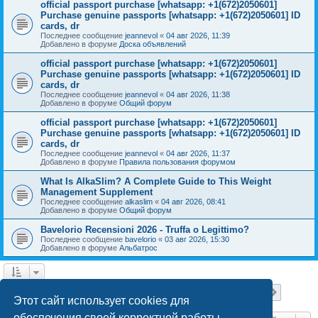
official passport purchase [whatsapp: +1(672)2050601]
Purchase genuine passports [whatsapp: +1(672)2050601] ID
cards, dr
Последнее сообщение
jeannevol
«
04 авг 2026, 11:39
Добавлено в форуме
Доска объявлений
official passport purchase [whatsapp: +1(672)2050601]
Purchase genuine passports [whatsapp: +1(672)2050601] ID
cards, dr
Последнее сообщение
jeannevol
«
04 авг 2026, 11:38
Добавлено в форуме
Общий форум
official passport purchase [whatsapp: +1(672)2050601]
Purchase genuine passports [whatsapp: +1(672)2050601] ID
cards, dr
Последнее сообщение
jeannevol
«
04 авг 2026, 11:37
Добавлено в форуме
Правила пользования форумом
What Is AlkaSlim? A Complete Guide to This Weight
Management Supplement
Последнее сообщение
alkaslim
«
04 авг 2026, 08:41
Добавлено в форуме
Общий форум
Bavelorio Recensioni 2026 - Truffa o Legittimo?
Последнее сообщение
bavelorio
«
03 авг 2026, 15:30
Добавлено в форуме
Альбатрос
Страница
1
из
18
1
2
3
4
5
18
След.
Найдено 447 результатов
…
Этот сайт использует cookies для
обеспечения своей корректной работы.