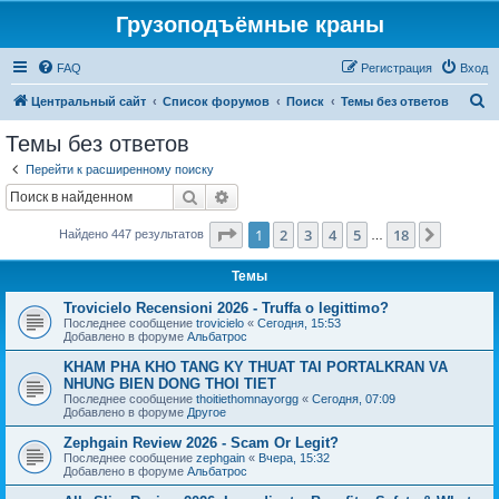
Грузоподъёмные краны
FAQ
Регистрация
Вход
П
Центральный сайт
Список форумов
Поиск
Темы без ответов
о
Темы без ответов
и
Перейти к расширенному поиску
с
Поиск
Расширенный поиск
к
Страница
1
из
18
1
2
3
4
5
18
След.
Найдено 447 результатов
…
Темы
Trovicielo Recensioni 2026 - Truffa o legittimo?
Последнее сообщение
trovicielo
«
Сегодня, 15:53
Добавлено в форуме
Альбатрос
KHAM PHA KHO TANG KY THUAT TAI PORTALKRAN VA
NHUNG BIEN DONG THOI TIET
Последнее сообщение
thoitiethomnayorgg
«
Сегодня, 07:09
Добавлено в форуме
Другое
Zephgain Review 2026 - Scam Or Legit?
Последнее сообщение
zephgain
«
Вчера, 15:32
Добавлено в форуме
Альбатрос