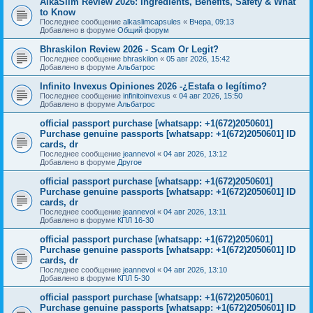
AlkaSlim Review 2026: Ingredients, Benefits, Safety & What
to Know
Последнее сообщение
alkaslimcapsules
«
Вчера, 09:13
Добавлено в форуме
Общий форум
Bhraskilon Review 2026 - Scam Or Legit?
Последнее сообщение
bhraskilon
«
05 авг 2026, 15:42
Добавлено в форуме
Альбатрос
Infinito Invexus Opiniones 2026 -¿Estafa o legítimo?
Последнее сообщение
infinitoinvexus
«
04 авг 2026, 15:50
Добавлено в форуме
Альбатрос
official passport purchase [whatsapp: +1(672)2050601]
Purchase genuine passports [whatsapp: +1(672)2050601] ID
cards, dr
Последнее сообщение
jeannevol
«
04 авг 2026, 13:12
Добавлено в форуме
Другое
official passport purchase [whatsapp: +1(672)2050601]
Purchase genuine passports [whatsapp: +1(672)2050601] ID
cards, dr
Последнее сообщение
jeannevol
«
04 авг 2026, 13:11
Добавлено в форуме
КПЛ 16-30
official passport purchase [whatsapp: +1(672)2050601]
Purchase genuine passports [whatsapp: +1(672)2050601] ID
cards, dr
Последнее сообщение
jeannevol
«
04 авг 2026, 13:10
Добавлено в форуме
КПЛ 5-30
official passport purchase [whatsapp: +1(672)2050601]
Purchase genuine passports [whatsapp: +1(672)2050601] ID