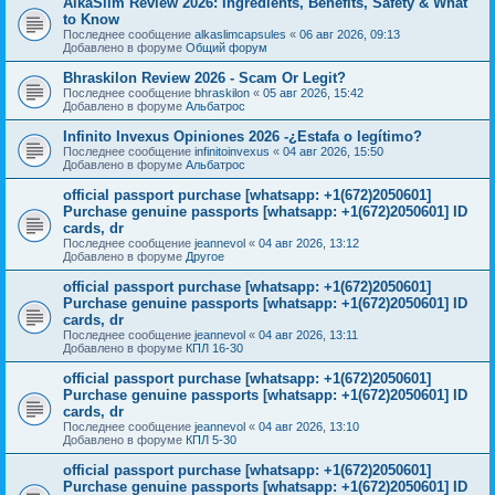
AlkaSlim Review 2026: Ingredients, Benefits, Safety & What
to Know
Последнее сообщение
alkaslimcapsules
«
06 авг 2026, 09:13
Добавлено в форуме
Общий форум
Bhraskilon Review 2026 - Scam Or Legit?
Последнее сообщение
bhraskilon
«
05 авг 2026, 15:42
Добавлено в форуме
Альбатрос
Infinito Invexus Opiniones 2026 -¿Estafa o legítimo?
Последнее сообщение
infinitoinvexus
«
04 авг 2026, 15:50
Добавлено в форуме
Альбатрос
official passport purchase [whatsapp: +1(672)2050601]
Purchase genuine passports [whatsapp: +1(672)2050601] ID
cards, dr
Последнее сообщение
jeannevol
«
04 авг 2026, 13:12
Добавлено в форуме
Другое
official passport purchase [whatsapp: +1(672)2050601]
Purchase genuine passports [whatsapp: +1(672)2050601] ID
cards, dr
Последнее сообщение
jeannevol
«
04 авг 2026, 13:11
Добавлено в форуме
КПЛ 16-30
official passport purchase [whatsapp: +1(672)2050601]
Purchase genuine passports [whatsapp: +1(672)2050601] ID
cards, dr
Последнее сообщение
jeannevol
«
04 авг 2026, 13:10
Добавлено в форуме
КПЛ 5-30
official passport purchase [whatsapp: +1(672)2050601]
Purchase genuine passports [whatsapp: +1(672)2050601] ID