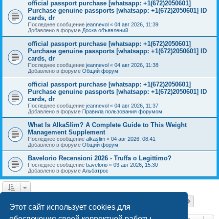
official passport purchase [whatsapp: +1(672)2050601]
Purchase genuine passports [whatsapp: +1(672)2050601] ID
cards, dr
Последнее сообщение
jeannevol
«
04 авг 2026, 11:39
Добавлено в форуме
Доска объявлений
official passport purchase [whatsapp: +1(672)2050601]
Purchase genuine passports [whatsapp: +1(672)2050601] ID
cards, dr
Последнее сообщение
jeannevol
«
04 авг 2026, 11:38
Добавлено в форуме
Общий форум
official passport purchase [whatsapp: +1(672)2050601]
Purchase genuine passports [whatsapp: +1(672)2050601] ID
cards, dr
Последнее сообщение
jeannevol
«
04 авг 2026, 11:37
Добавлено в форуме
Правила пользования форумом
What Is AlkaSlim? A Complete Guide to This Weight
Management Supplement
Последнее сообщение
alkaslim
«
04 авг 2026, 08:41
Добавлено в форуме
Общий форум
Bavelorio Recensioni 2026 - Truffa o Legittimo?
Последнее сообщение
bavelorio
«
03 авг 2026, 15:30
Добавлено в форуме
Альбатрос
Страница
1
из
18
1
2
3
4
5
18
След.
Найдено 447 результатов
…
Этот сайт использует cookies для
обеспечения своей корректной работы.