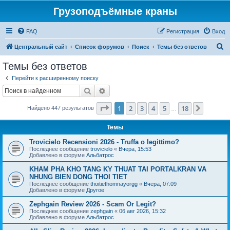
Грузоподъёмные краны
FAQ
Регистрация
Вход
П
Центральный сайт
Список форумов
Поиск
Темы без ответов
о
Темы без ответов
и
Перейти к расширенному поиску
с
Поиск
Расширенный поиск
к
Страница
1
из
18
1
2
3
4
5
18
След.
Найдено 447 результатов
…
Темы
Trovicielo Recensioni 2026 - Truffa o legittimo?
Последнее сообщение
trovicielo
«
Вчера, 15:53
Добавлено в форуме
Альбатрос
KHAM PHA KHO TANG KY THUAT TAI PORTALKRAN VA
NHUNG BIEN DONG THOI TIET
Последнее сообщение
thoitiethomnayorgg
«
Вчера, 07:09
Добавлено в форуме
Другое
Zephgain Review 2026 - Scam Or Legit?
Последнее сообщение
zephgain
«
06 авг 2026, 15:32
Добавлено в форуме
Альбатрос