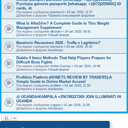
Purchase genuine passports [whatsapp: +1(672)2050601] ID
cards, dr
Последнее сообщение
jeannevol
«
04 авг 2026, 11:37
Добавлено в форуме
Правила пользования форумом
What Is AlkaSlim? A Complete Guide to This Weight
Management Supplement
Последнее сообщение
alkaslim
«
04 авг 2026, 08:41
Добавлено в форуме
Общий форум
Bavelorio Recensioni 2026 - Truffa o Legittimo?
Последнее сообщение
bavelorio
«
03 авг 2026, 15:30
Добавлено в форуме
Альбатрос
Diablo 4 Items Methods That Help Players Prepare for
Difficult Boss Fights
Последнее сообщение
AmberJourney
«
03 авг 2026, 10:48
Добавлено в форуме
Общий форум
Profition Platform-(HONETS REVIEW BY TRADERS)-A
Simple Guide to Online Market Access!
Последнее сообщение
profition
«
02 авг 2026, 11:20
Добавлено в форуме
Альбатрос
@ UGANDA#KAMPALA +256788227269 JOIN ILLUMINATI IN
UGANDA
Последнее сообщение
yugasa
«
01 авг 2026, 11:56
Добавлено в форуме
Альбатрос
Страница
1
из
18
1
2
3
4
5
18
След.
Найдено 444 результата
…