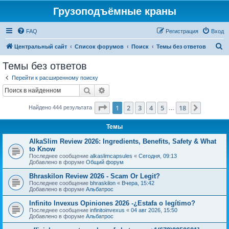
Грузоподъёмные краны
FAQ
Регистрация
Вход
П
Центральный сайт
Список форумов
Поиск
Темы без ответов
о
Темы без ответов
и
Перейти к расширенному поиску
с
Поиск
Расширенный поиск
к
Страница
1
из
18
1
2
3
4
5
18
След.
Найдено 444 результата
…
Темы
AlkaSlim Review 2026: Ingredients, Benefits, Safety & What
to Know
Последнее сообщение
alkaslimcapsules
«
Сегодня, 09:13
Добавлено в форуме
Общий форум
Bhraskilon Review 2026 - Scam Or Legit?
Последнее сообщение
bhraskilon
«
Вчера, 15:42
Добавлено в форуме
Альбатрос
Infinito Invexus Opiniones 2026 -¿Estafa o legítimo?
Последнее сообщение
infinitoinvexus
«
04 авг 2026, 15:50
Добавлено в форуме
Альбатрос