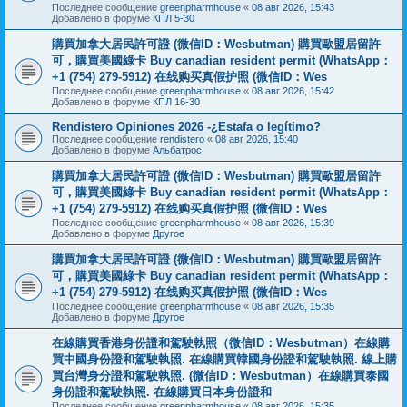
Последнее сообщение
greenpharmhouse
«
08 авг 2026, 15:43
Добавлено в форуме
КПЛ 5-30
購買加拿大居民許可證 (微信ID：Wesbutman) 購買歐盟居留許
可，購買美國綠卡 Buy canadian resident permit (WhatsApp：
+1 (754) 279-5912) 在线购买真假护照 (微信ID：Wes
Последнее сообщение
greenpharmhouse
«
08 авг 2026, 15:42
Добавлено в форуме
КПЛ 16-30
Rendistero Opiniones 2026 -¿Estafa o legítimo?
Последнее сообщение
rendistero
«
08 авг 2026, 15:40
Добавлено в форуме
Альбатрос
購買加拿大居民許可證 (微信ID：Wesbutman) 購買歐盟居留許
可，購買美國綠卡 Buy canadian resident permit (WhatsApp：
+1 (754) 279-5912) 在线购买真假护照 (微信ID：Wes
Последнее сообщение
greenpharmhouse
«
08 авг 2026, 15:39
Добавлено в форуме
Другое
購買加拿大居民許可證 (微信ID：Wesbutman) 購買歐盟居留許
可，購買美國綠卡 Buy canadian resident permit (WhatsApp：
+1 (754) 279-5912) 在线购买真假护照 (微信ID：Wes
Последнее сообщение
greenpharmhouse
«
08 авг 2026, 15:35
Добавлено в форуме
Другое
在線購買香港身份證和駕駛執照（微信ID：Wesbutman）在線購
買中國身份證和駕駛執照. 在線購買韓國身份證和駕駛執照. 線上購
買台灣身分證和駕駛執照. (微信ID：Wesbutman）在線購買泰國
身份證和駕駛執照. 在線購買日本身份證和
Последнее сообщение
greenpharmhouse
«
08 авг 2026, 15:35