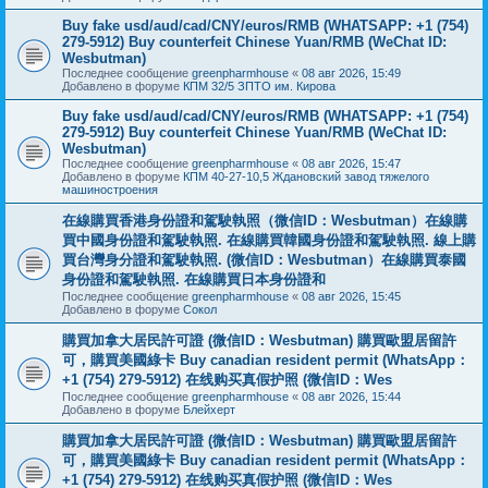
Buy fake usd/aud/cad/CNY/euros/RMB (WHATSAPP: +1 (754)
279-5912) Buy counterfeit Chinese Yuan/RMB (WeChat ID:
Wesbutman)
Последнее сообщение
greenpharmhouse
«
08 авг 2026, 15:49
Добавлено в форуме
КПМ 32/5 ЗПТО им. Кирова
Buy fake usd/aud/cad/CNY/euros/RMB (WHATSAPP: +1 (754)
279-5912) Buy counterfeit Chinese Yuan/RMB (WeChat ID:
Wesbutman)
Последнее сообщение
greenpharmhouse
«
08 авг 2026, 15:47
Добавлено в форуме
КПМ 40-27-10,5 Ждановский завод тяжелого
машиностроения
在線購買香港身份證和駕駛執照（微信ID：Wesbutman）在線購
買中國身份證和駕駛執照. 在線購買韓國身份證和駕駛執照. 線上購
買台灣身分證和駕駛執照. (微信ID：Wesbutman）在線購買泰國
身份證和駕駛執照. 在線購買日本身份證和
Последнее сообщение
greenpharmhouse
«
08 авг 2026, 15:45
Добавлено в форуме
Сокол
購買加拿大居民許可證 (微信ID：Wesbutman) 購買歐盟居留許
可，購買美國綠卡 Buy canadian resident permit (WhatsApp：
+1 (754) 279-5912) 在线购买真假护照 (微信ID：Wes
Последнее сообщение
greenpharmhouse
«
08 авг 2026, 15:44
Добавлено в форуме
Блейхерт
購買加拿大居民許可證 (微信ID：Wesbutman) 購買歐盟居留許
可，購買美國綠卡 Buy canadian resident permit (WhatsApp：
+1 (754) 279-5912) 在线购买真假护照 (微信ID：Wes