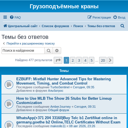
Грузоподъёмные краны
FAQ
Регистрация
Вход
П
Центральный сайт
Список форумов
Поиск
Темы без ответов
о
Темы без ответов
и
Перейти к расширенному поиску
с
Поиск
Расширенный поиск
к
Страница
1
из
20
1
2
3
4
5
20
След.
Найдено 477 результатов
…
Темы
EZBUFF: Mistfall Hunter Advanced Tips for Mastering
Movement, Timing, and Combat Control
Последнее сообщение
TurboSentinel
«
Сегодня, 09:35
Добавлено в форуме
Альбатрос
How to Use MLB The Show 26 Stubs for Better Lineup
Customization
Последнее сообщение
AmberJourney
«
Сегодня, 09:31
Добавлено в форуме
Общий форум
WhatsApp(+371 204 33160)Buy Telc b1 Zertifikat online in
germany,goethe b2 Online,TELC Certificates Without Exam
Последнее сообщение
makeolis11
«
08 авг 2026, 23:26