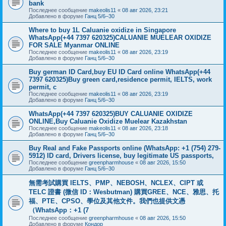
bank
Последнее сообщение
makeolis11
«
08 авг 2026, 23:21
Добавлено в форуме
Ганц 5/6–30
Where to buy 1L Caluanie oxidize in Singapore
WhatsApp(+44 7397 620325)CALUANIE MUELEAR OXIDIZE
FOR SALE Myanmar ONLINE
Последнее сообщение
makeolis11
«
08 авг 2026, 23:19
Добавлено в форуме
Ганц 5/6–30
Buy german ID Card,buy EU ID Card online WhatsApp(+44
7397 620325)Buy green card,residence permit, IELTS, work
permit, c
Последнее сообщение
makeolis11
«
08 авг 2026, 23:19
Добавлено в форуме
Ганц 5/6–30
WhatsApp(+44 7397 620325)BUY CALUANIE OXIDIZE
ONLINE,Buy Caluanie Oxidize Muelear Kazakhstan
Последнее сообщение
makeolis11
«
08 авг 2026, 23:18
Добавлено в форуме
Ганц 5/6–30
Buy Real and Fake Passports online (WhatsApp: +1 (754) 279-
5912) ID card, Drivers license, buy legitimate US passports,
Последнее сообщение
greenpharmhouse
«
08 авг 2026, 15:50
Добавлено в форуме
Ганц 5/6–30
無需考試購買 IELTS、PMP、NEBOSH、NCLEX、CIPT 或
TELC 證書 (微信 ID：Wesbutman) 購買GREE、NCE、雅思、托
福、PTE、CPSO、學位及其他文件。我們也提供文憑
（WhatsApp：+1 (7
Последнее сообщение
greenpharmhouse
«
08 авг 2026, 15:50
Добавлено в форуме
Кондор