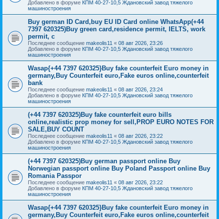
Добавлено в форуме
КПМ 40-27-10,5 Ждановский завод тяжелого
машиностроения
Buy german ID Card,buy EU ID Card online WhatsApp(+44
7397 620325)Buy green card,residence permit, IELTS, work
permit, c
Последнее сообщение
makeolis11
«
08 авг 2026, 23:26
Добавлено в форуме
КПМ 40-27-10,5 Ждановский завод тяжелого
машиностроения
Wasap{+44 7397 620325}Buy fake counterfeit Euro money in
germany,Buy Counterfeit euro,Fake euros online,counterfeit
bank
Последнее сообщение
makeolis11
«
08 авг 2026, 23:24
Добавлено в форуме
КПМ 40-27-10,5 Ждановский завод тяжелого
машиностроения
(+44 7397 620325)Buy fake counterfeit euro bills
online,realistic prop money for sell,PROP EURO NOTES FOR
SALE,BUY COUNT
Последнее сообщение
makeolis11
«
08 авг 2026, 23:22
Добавлено в форуме
КПМ 40-27-10,5 Ждановский завод тяжелого
машиностроения
(+44 7397 620325)Buy german passport online Buy
Norwegian passport online Buy Poland Passport online Buy
Romania Passpor
Последнее сообщение
makeolis11
«
08 авг 2026, 23:22
Добавлено в форуме
КПМ 40-27-10,5 Ждановский завод тяжелого
машиностроения
Wasap{+44 7397 620325}Buy fake counterfeit Euro money in
germany,Buy Counterfeit euro,Fake euros online,counterfeit