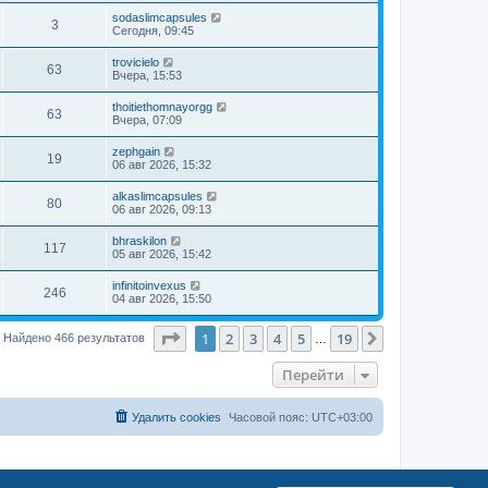
sodaslimcapsules
3
Сегодня, 09:45
trovicielo
63
Вчера, 15:53
thoitiethomnayorgg
63
Вчера, 07:09
zephgain
19
06 авг 2026, 15:32
alkaslimcapsules
80
06 авг 2026, 09:13
bhraskilon
117
05 авг 2026, 15:42
infinitoinvexus
246
04 авг 2026, 15:50
Страница
1
из
19
1
2
3
4
5
19
След.
Найдено 466 результатов
…
Перейти
Удалить cookies
Часовой пояс:
UTC+03:00