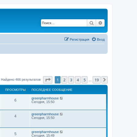
Поиск
Расширенный по
Регистрация
Вход
Страница
1
из
19
1
2
3
4
5
19
След.
Найдено 466 результатов
…
ПРОСМОТРЫ
ПОСЛЕДНЕЕ СООБЩЕНИЕ
greenpharmhouse
6
Сегодня, 15:50
greenpharmhouse
4
Сегодня, 15:50
greenpharmhouse
5
Сегодня, 15:49