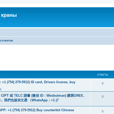
 краны
з ответов
ОТВЕТЫ
+1 (754) 279-5912) ID card, Drivers license, buy
0
0
PT 或 TELC 證書 (微信 ID：Wesbutman) 購買GREE、
0
們也提供文憑 （WhatsApp：+1 (7
: +1 (754) 279-5912) Buy counterfeit Chinese
0