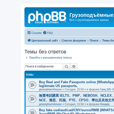
Грузоподъёмные
Всё о грузоподъёмных кранах
Ссылки
FAQ
Центральный сайт
Список форумов
Поиск
Темы бе
Темы без ответов
Перейти к расширенному поиску
Поиск
Расширенный поиск
ТЕМЫ
Buy Real and Fake Passports online (WhatsApp: 
legitimate US passports,
greenpharmhouse
»
Сегодня, 15:50
» в форуме
Ганц 5/6–3
無需考試購買 IELTS、PMP、NEBOSH、NCLEX、CI
NCE、雅思、托福、PTE、CPSO、學位及其他文件。我
greenpharmhouse
»
Сегодня, 15:50
» в форуме
Кондор
Buy fake usd/aud/cad/CNY/euros/RMB (WHATSAPP
Yuan/RMB (WeChat ID: Wesbutman)