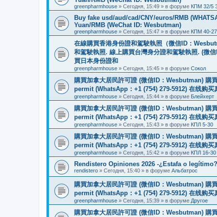
greenpharmhouse
»
Сегодня, 15:49
» в форуме
КПМ 32/5 
Buy fake usd/aud/cad/CNY/euros/RMB (WHATSAPP
Yuan/RMB (WeChat ID: Wesbutman)
greenpharmhouse
»
Сегодня, 15:47
» в форуме
КПМ 40-27
在線購買香港身份證和駕駛執照（微信ID：Wesbu
和駕駛執照. 線上購買台灣身分證和駕駛執照. (微信
買日本身份證和
greenpharmhouse
»
Сегодня, 15:45
» в форуме
Сокол
購買加拿大居民許可證 (微信ID：Wesbutman) 購買歐
permit (WhatsApp：+1 (754) 279-5912) 在
greenpharmhouse
»
Сегодня, 15:44
» в форуме
Блейхерт
購買加拿大居民許可證 (微信ID：Wesbutman) 購買歐
permit (WhatsApp：+1 (754) 279-5912) 在
greenpharmhouse
»
Сегодня, 15:43
» в форуме
КПЛ 5-30
購買加拿大居民許可證 (微信ID：Wesbutman) 購買歐
permit (WhatsApp：+1 (754) 279-5912) 在
greenpharmhouse
»
Сегодня, 15:42
» в форуме
КПЛ 16-30
Rendistero Opiniones 2026 -¿Estafa o legítimo
rendistero
»
Сегодня, 15:40
» в форуме
Альбатрос
購買加拿大居民許可證 (微信ID：Wesbutman) 購買歐
permit (WhatsApp：+1 (754) 279-5912) 在
greenpharmhouse
»
Сегодня, 15:39
» в форуме
Другое
購買加拿大居民許可證 (微信ID：Wesbutman) 購買歐