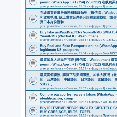
permit (WhatsApp：+1 (754) 279-5912) 在
greenpharmhouse
»
Сегодня, 15:35
» в форуме
Другое
在線購買香港身份證和駕駛執照（微信ID：Wesbu
和駕駛執照. 線上購買台灣身分證和駕駛執照. (微信
買日本身份證和
greenpharmhouse
»
Сегодня, 15:35
» в форуме
Другое
Buy fake usd/aud/cad/CNY/euros/RMB (WHATSAPP
Yuan/RMB (WeChat ID: Wesbutman)
greenpharmhouse
»
Сегодня, 15:34
» в форуме
КПД 5/3,2
Buy Real and Fake Passports online (WhatsApp: 
legitimate US passports,
greenpharmhouse
»
Сегодня, 15:34
» в форуме
Ганц 16/27
購買加拿大居民許可證 (微信ID：Wesbutman) 購買歐
permit (WhatsApp：+1 (754) 279-5912) 在
greenpharmhouse
»
Сегодня, 15:33
» в форуме
Альбатрос
購買真假護照, 購買正品美國護照、加拿大護照（微信
照、台灣護照、中國護照、日本護照、泰國護照、波蘭護照、
5912）、
greenpharmhouse
»
Сегодня, 15:32
» в форуме
Доска объ
Compre pasaportes reales y falsos (WhatsApp: +1
identificación; comp
greenpharmhouse
»
Сегодня, 15:32
» в форуме
Общий фо
Buy IELTS/PMP/NEBOSH/NCLEX,CIPT/TELC Certif
BUY GREE,NCE, IELTS, TOEFL
greenpharmhouse
»
Сегодня, 15:32
» в форуме
Правила 