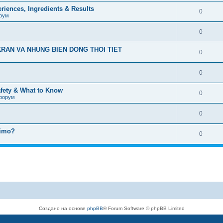
iences, Ingredients & Results
0
рум
0
RAN VA NHUNG BIEN DONG THOI TIET
0
0
afety & What to Know
0
форум
0
timo?
0
Создано на основе
phpBB
® Forum Software © phpBB Limited
Русская поддержка phpBB