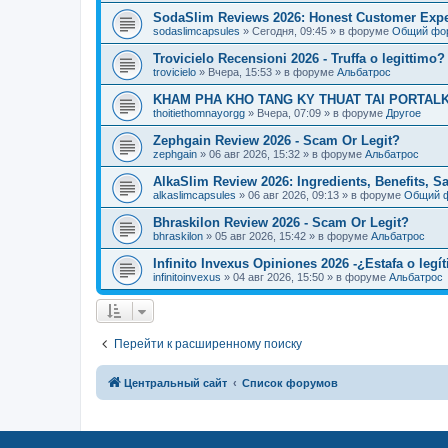
SodaSlim Reviews 2026: Honest Customer Exper
sodaslimcapsules
»
Сегодня, 09:45
» в форуме
Общий фо
Trovicielo Recensioni 2026 - Truffa o legittimo?
trovicielo
»
Вчера, 15:53
» в форуме
Альбатрос
KHAM PHA KHO TANG KY THUAT TAI PORTALK
thoitiethomnayorgg
»
Вчера, 07:09
» в форуме
Другое
Zephgain Review 2026 - Scam Or Legit?
zephgain
»
06 авг 2026, 15:32
» в форуме
Альбатрос
AlkaSlim Review 2026: Ingredients, Benefits, S
alkaslimcapsules
»
06 авг 2026, 09:13
» в форуме
Общий 
Bhraskilon Review 2026 - Scam Or Legit?
bhraskilon
»
05 авг 2026, 15:42
» в форуме
Альбатрос
Infinito Invexus Opiniones 2026 -¿Estafa o legí
infinitoinvexus
»
04 авг 2026, 15:50
» в форуме
Альбатрос
Перейти к расширенному поиску
Центральный сайт
Список форумов