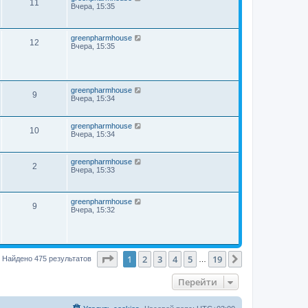
11
Вчера, 15:35
greenpharmhouse
12
Вчера, 15:35
greenpharmhouse
9
Вчера, 15:34
greenpharmhouse
10
Вчера, 15:34
greenpharmhouse
2
Вчера, 15:33
greenpharmhouse
9
Вчера, 15:32
Страница
1
из
19
1
2
3
4
5
19
След.
Найдено 475 результатов
…
Перейти