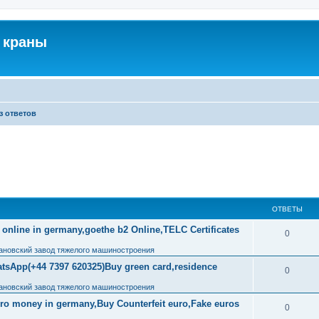
 краны
з ответов
ОТВЕТЫ
 online in germany,goethe b2 Online,TELC Certificates
0
ановский завод тяжелого машиностроения
tsApp(+44 7397 620325)Buy green card,residence
0
ановский завод тяжелого машиностроения
uro money in germany,Buy Counterfeit euro,Fake euros
0