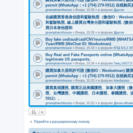
permit (WhatsApp：+1 (754) 279-5912) 在
greenpharmhouse
»
Вчера, 15:35
» в форуме
Другое
在線購買香港身份證和駕駛執照（微信ID：Wesbu
和駕駛執照. 線上購買台灣身分證和駕駛執照. (微信
買日本身份證和
greenpharmhouse
»
Вчера, 15:35
» в форуме
Другое
Buy fake usd/aud/cad/CNY/euros/RMB (WHATSAPP
Yuan/RMB (WeChat ID: Wesbutman)
greenpharmhouse
»
Вчера, 15:34
» в форуме
КПД 5/3,2 З
Buy Real and Fake Passports online (WhatsApp: 
legitimate US passports,
greenpharmhouse
»
Вчера, 15:34
» в форуме
Ганц 16/27,5
購買加拿大居民許可證 (微信ID：Wesbutman) 購買歐
permit (WhatsApp：+1 (754) 279-5912) 在
greenpharmhouse
»
Вчера, 15:33
» в форуме
Альбатрос
購買真假護照, 購買正品美國護照、加拿大護照（微信
照、台灣護照、中國護照、日本護照、泰國護照、波蘭護照、
5912）、
greenpharmhouse
»
Вчера, 15:32
» в форуме
Доска объяв
Перейти к расширенному поиску