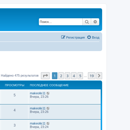
Поиск
Расширенный по
Регистрация
Вход
Страница
1
из
19
1
2
3
4
5
19
След.
Найдено 475 результатов
…
ПРОСМОТРЫ
ПОСЛЕДНЕЕ СООБЩЕНИЕ
makeolis11
5
Вчера, 23:26
makeolis11
4
Вчера, 23:26
makeolis11
3
Вчера, 23:24