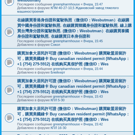
Wesbutman)
Последнее сообщение
greenpharmhouse
«
Вчера, 15:47
Добавлено в форуме
КПМ 40-27-10,5 Ждановский завод тяжелого
машиностроения
在線購買香港身份證和駕駛執照（微信ID：Wesbutman）在線購
買中國身份證和駕駛執照. 在線購買韓國身份證和駕駛執照. 線上購
買台灣身分證和駕駛執照. (微信ID：Wesbutman）在線購買泰國
身份證和駕駛執照. 在線購買日本身份證和
Последнее сообщение
greenpharmhouse
«
Вчера, 15:45
Добавлено в форуме
Сокол
購買加拿大居民許可證 (微信ID：Wesbutman) 購買歐盟居留許
可，購買美國綠卡 Buy canadian resident permit (WhatsApp：
+1 (754) 279-5912) 在线购买真假护照 (微信ID：Wes
Последнее сообщение
greenpharmhouse
«
Вчера, 15:44
Добавлено в форуме
Блейхерт
購買加拿大居民許可證 (微信ID：Wesbutman) 購買歐盟居留許
可，購買美國綠卡 Buy canadian resident permit (WhatsApp：
+1 (754) 279-5912) 在线购买真假护照 (微信ID：Wes
Последнее сообщение
greenpharmhouse
«
Вчера, 15:43
Добавлено в форуме
КПЛ 5-30
購買加拿大居民許可證 (微信ID：Wesbutman) 購買歐盟居留許
可，購買美國綠卡 Buy canadian resident permit (WhatsApp：
+1 (754) 279-5912) 在线购买真假护照 (微信ID：Wes
Последнее сообщение
greenpharmhouse
«
Вчера, 15:42
Добавлено в форуме
КПЛ 16-30