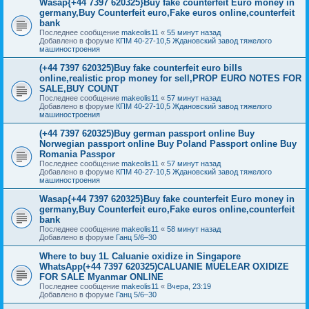
Wasap{+44 7397 620325}Buy fake counterfeit Euro money in
germany,Buy Counterfeit euro,Fake euros online,counterfeit
bank
Последнее сообщение
makeolis11
«
55 минут назад
Добавлено в форуме
КПМ 40-27-10,5 Ждановский завод тяжелого
машиностроения
(+44 7397 620325)Buy fake counterfeit euro bills
online,realistic prop money for sell,PROP EURO NOTES FOR
SALE,BUY COUNT
Последнее сообщение
makeolis11
«
57 минут назад
Добавлено в форуме
КПМ 40-27-10,5 Ждановский завод тяжелого
машиностроения
(+44 7397 620325)Buy german passport online Buy
Norwegian passport online Buy Poland Passport online Buy
Romania Passpor
Последнее сообщение
makeolis11
«
57 минут назад
Добавлено в форуме
КПМ 40-27-10,5 Ждановский завод тяжелого
машиностроения
Wasap{+44 7397 620325}Buy fake counterfeit Euro money in
germany,Buy Counterfeit euro,Fake euros online,counterfeit
bank
Последнее сообщение
makeolis11
«
58 минут назад
Добавлено в форуме
Ганц 5/6–30
Where to buy 1L Caluanie oxidize in Singapore
WhatsApp(+44 7397 620325)CALUANIE MUELEAR OXIDIZE
FOR SALE Myanmar ONLINE
Последнее сообщение
makeolis11
«
Вчера, 23:19
Добавлено в форуме
Ганц 5/6–30