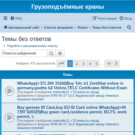
Грузоподъёмные краны
FAQ
Регистрация
Вход
П
Центральный сайт
Список форумов
Поиск
Темы без ответов
о
Темы без ответов
и
Перейти к расширенному поиску
с
Поиск
Расширенный поиск
к
Страница
1
из
19
1
2
3
4
5
19
След.
Найдено 475 результатов
…
Темы
WhatsApp(+371 204 33160)Buy Telc b1 Zertifikat online in
germany,goethe b2 Online,TELC Certificates Without Exam
Последнее сообщение
makeolis11
«
53 минуты назад
Добавлено в форуме
КПМ 40-27-10,5 Ждановский завод тяжелого
машиностроения
Buy german ID Card,buy EU ID Card online WhatsApp(+44
7397 620325)Buy green card,residence permit, IELTS, work
permit, c
Последнее сообщение
makeolis11
«
53 минуты назад
Добавлено в форуме
КПМ 40-27-10,5 Ждановский завод тяжелого
машиностроения