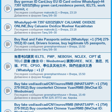
Buy german ID Card,buy EU ID Card online WhatsApp(+44
7397 620325)Buy green card,residence permit, IELTS, work
permit, c
Последнее сообщение
makeolis11
«
Вчера, 23:19
Добавлено в форуме
Ганц 5/6–30
WhatsApp(+44 7397 620325)BUY CALUANIE OXIDIZE
ONLINE,Buy Caluanie Oxidize Muelear Kazakhstan
Последнее сообщение
makeolis11
«
Вчера, 23:18
Добавлено в форуме
Ганц 5/6–30
Buy Real and Fake Passports online (WhatsApp: +1 (754) 279-
5912) ID card, Drivers license, buy legitimate US passports,
Последнее сообщение
greenpharmhouse
«
Вчера, 15:50
Добавлено в форуме
Ганц 5/6–30
無需考試購買 IELTS、PMP、NEBOSH、NCLEX、CIPT 或
TELC 證書 (微信 ID：Wesbutman) 購買GREE、NCE、雅思、托
福、PTE、CPSO、學位及其他文件。我們也提供文憑
（WhatsApp：+1 (7
Последнее сообщение
greenpharmhouse
«
Вчера, 15:50
Добавлено в форуме
Кондор
Buy fake usd/aud/cad/CNY/euros/RMB (WHATSAPP: +1 (754)
279-5912) Buy counterfeit Chinese Yuan/RMB (WeChat ID:
Wesbutman)
Последнее сообщение
greenpharmhouse
«
Вчера, 15:49
Добавлено в форуме
КПМ 32/5 ЗПТО им. Кирова
Buy fake usd/aud/cad/CNY/euros/RMB (WHATSAPP: +1 (754)
279-5912) Buy counterfeit Chinese Yuan/RMB (WeChat ID: