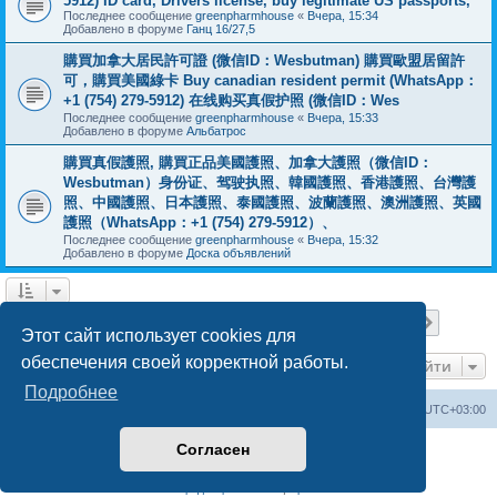
5912) ID card, Drivers license, buy legitimate US passports,
Последнее сообщение
greenpharmhouse
«
Вчера, 15:34
Добавлено в форуме
Ганц 16/27,5
購買加拿大居民許可證 (微信ID：Wesbutman) 購買歐盟居留許
可，購買美國綠卡 Buy canadian resident permit (WhatsApp：
+1 (754) 279-5912) 在线购买真假护照 (微信ID：Wes
Последнее сообщение
greenpharmhouse
«
Вчера, 15:33
Добавлено в форуме
Альбатрос
購買真假護照, 購買正品美國護照、加拿大護照（微信ID：
Wesbutman）身份证、驾驶执照、韓國護照、香港護照、台灣護
照、中國護照、日本護照、泰國護照、波蘭護照、澳洲護照、英國
護照（WhatsApp：+1 (754) 279-5912）、
Последнее сообщение
greenpharmhouse
«
Вчера, 15:32
Добавлено в форуме
Доска объявлений
Страница
1
из
19
1
2
3
4
5
19
След.
Найдено 475 результатов
…
Этот сайт использует cookies для
обеспечения своей корректной работы.
Перейти
Подробнее
Центральный сайт
Список форумов
Часовой пояс:
UTC+03:00
Согласен
Создано на основе
phpBB
® Forum Software © phpBB Limited
Русская поддержка phpBB
Конфиденциальность
|
Правила