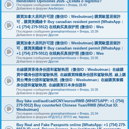
Rendistero Opiniones 2026 -¿Estafa o legítimo?
Последнее сообщение
rendistero
«
Вчера, 15:40
Добавлено в форуме
Альбатрос
購買加拿大居民許可證 (微信ID：Wesbutman) 購買歐盟居留許
可，購買美國綠卡 Buy canadian resident permit (WhatsApp：
+1 (754) 279-5912) 在线购买真假护照 (微信ID：Wes
Последнее сообщение
greenpharmhouse
«
Вчера, 15:39
Добавлено в форуме
Другое
購買加拿大居民許可證 (微信ID：Wesbutman) 購買歐盟居留許
可，購買美國綠卡 Buy canadian resident permit (WhatsApp：
+1 (754) 279-5912) 在线购买真假护照 (微信ID：Wes
Последнее сообщение
greenpharmhouse
«
Вчера, 15:35
Добавлено в форуме
Другое
在線購買香港身份證和駕駛執照（微信ID：Wesbutman）在線購
買中國身份證和駕駛執照. 在線購買韓國身份證和駕駛執照. 線上購
買台灣身分證和駕駛執照. (微信ID：Wesbutman）在線購買泰國
身份證和駕駛執照. 在線購買日本身份證和
Последнее сообщение
greenpharmhouse
«
Вчера, 15:35
Добавлено в форуме
Другое
Buy fake usd/aud/cad/CNY/euros/RMB (WHATSAPP: +1 (754)
279-5912) Buy counterfeit Chinese Yuan/RMB (WeChat ID:
Wesbutman)
Последнее сообщение
greenpharmhouse
«
Вчера, 15:34
Добавлено в форуме
КПД 5/3,2 ЗПТО им. Кирова
Buy Real and Fake Passports online (WhatsApp: +1 (754) 279-