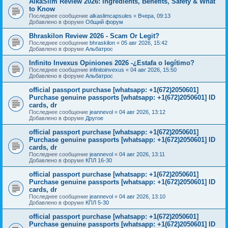
AlkaSlim Review 2026: Ingredients, Benefits, Safety & What
to Know
Последнее сообщение
alkaslimcapsules
«
Вчера, 09:13
Добавлено в форуме
Общий форум
Bhraskilon Review 2026 - Scam Or Legit?
Последнее сообщение
bhraskilon
«
05 авг 2026, 15:42
Добавлено в форуме
Альбатрос
Infinito Invexus Opiniones 2026 -¿Estafa o legítimo?
Последнее сообщение
infinitoinvexus
«
04 авг 2026, 15:50
Добавлено в форуме
Альбатрос
official passport purchase [whatsapp: +1(672)2050601]
Purchase genuine passports [whatsapp: +1(672)2050601] ID
cards, dr
Последнее сообщение
jeannevol
«
04 авг 2026, 13:12
Добавлено в форуме
Другое
official passport purchase [whatsapp: +1(672)2050601]
Purchase genuine passports [whatsapp: +1(672)2050601] ID
cards, dr
Последнее сообщение
jeannevol
«
04 авг 2026, 13:11
Добавлено в форуме
КПЛ 16-30
official passport purchase [whatsapp: +1(672)2050601]
Purchase genuine passports [whatsapp: +1(672)2050601] ID
cards, dr
Последнее сообщение
jeannevol
«
04 авг 2026, 13:10
Добавлено в форуме
КПЛ 5-30
official passport purchase [whatsapp: +1(672)2050601]
Purchase genuine passports [whatsapp: +1(672)2050601] ID