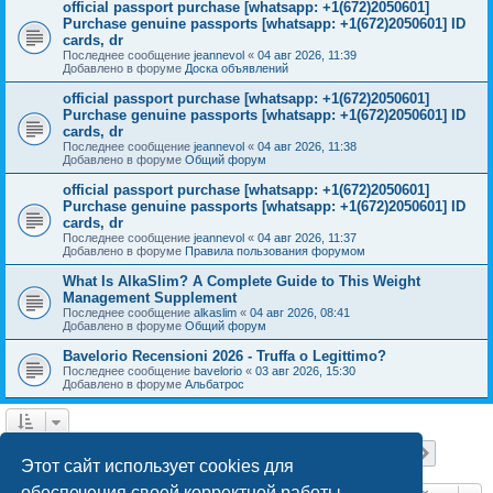
official passport purchase [whatsapp: +1(672)2050601]
Purchase genuine passports [whatsapp: +1(672)2050601] ID
cards, dr
Последнее сообщение
jeannevol
«
04 авг 2026, 11:39
Добавлено в форуме
Доска объявлений
official passport purchase [whatsapp: +1(672)2050601]
Purchase genuine passports [whatsapp: +1(672)2050601] ID
cards, dr
Последнее сообщение
jeannevol
«
04 авг 2026, 11:38
Добавлено в форуме
Общий форум
official passport purchase [whatsapp: +1(672)2050601]
Purchase genuine passports [whatsapp: +1(672)2050601] ID
cards, dr
Последнее сообщение
jeannevol
«
04 авг 2026, 11:37
Добавлено в форуме
Правила пользования форумом
What Is AlkaSlim? A Complete Guide to This Weight
Management Supplement
Последнее сообщение
alkaslim
«
04 авг 2026, 08:41
Добавлено в форуме
Общий форум
Bavelorio Recensioni 2026 - Truffa o Legittimo?
Последнее сообщение
bavelorio
«
03 авг 2026, 15:30
Добавлено в форуме
Альбатрос
Страница
1
из
18
1
2
3
4
5
18
След.
Найдено 447 результатов
…
Этот сайт использует cookies для
обеспечения своей корректной работы.