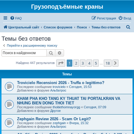
Грузоподъёмные краны
FAQ
Регистрация
Вход
П
Центральный сайт
Список форумов
Поиск
Темы без ответов
о
Темы без ответов
и
Перейти к расширенному поиску
с
Поиск
Расширенный поиск
к
Страница
1
из
18
1
2
3
4
5
18
След.
Найдено 447 результатов
…
Темы
Trovicielo Recensioni 2026 - Truffa o legittimo?
Последнее сообщение
trovicielo
«
Сегодня, 15:53
Добавлено в форуме
Альбатрос
KHAM PHA KHO TANG KY THUAT TAI PORTALKRAN VA
NHUNG BIEN DONG THOI TIET
Последнее сообщение
thoitiethomnayorgg
«
Сегодня, 07:09
Добавлено в форуме
Другое
Zephgain Review 2026 - Scam Or Legit?
Последнее сообщение
zephgain
«
Вчера, 15:32
Добавлено в форуме
Альбатрос