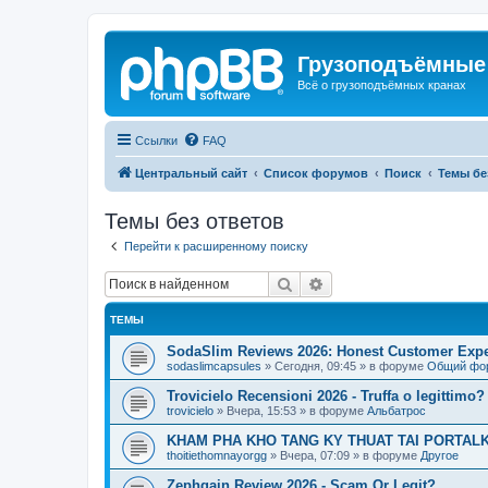
Грузоподъёмные
Всё о грузоподъёмных кранах
Ссылки
FAQ
Центральный сайт
Список форумов
Поиск
Темы бе
Темы без ответов
Перейти к расширенному поиску
Поиск
Расширенный поиск
ТЕМЫ
SodaSlim Reviews 2026: Honest Customer Exper
sodaslimcapsules
»
Сегодня, 09:45
» в форуме
Общий фо
Trovicielo Recensioni 2026 - Truffa o legittimo?
trovicielo
»
Вчера, 15:53
» в форуме
Альбатрос
KHAM PHA KHO TANG KY THUAT TAI PORTALK
thoitiethomnayorgg
»
Вчера, 07:09
» в форуме
Другое
Zephgain Review 2026 - Scam Or Legit?