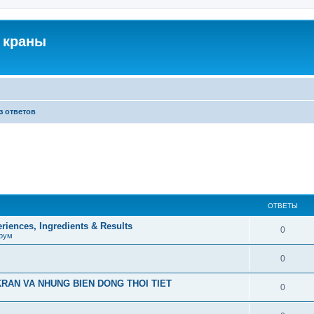
 краны
з ответов
ОТВЕТЫ
iences, Ingredients & Results
0
рум
0
RAN VA NHUNG BIEN DONG THOI TIET
0