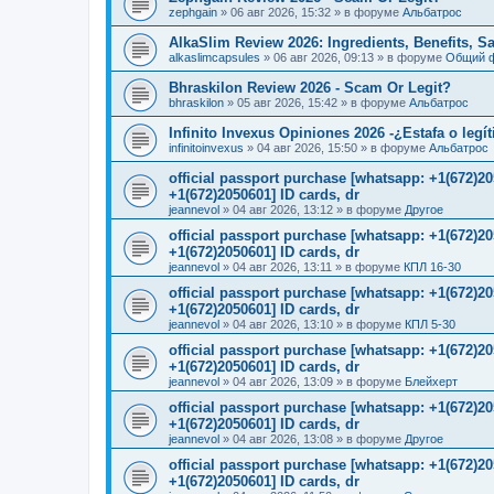
zephgain
»
06 авг 2026, 15:32
» в форуме
Альбатрос
AlkaSlim Review 2026: Ingredients, Benefits, S
alkaslimcapsules
»
06 авг 2026, 09:13
» в форуме
Общий 
Bhraskilon Review 2026 - Scam Or Legit?
bhraskilon
»
05 авг 2026, 15:42
» в форуме
Альбатрос
Infinito Invexus Opiniones 2026 -¿Estafa o legí
infinitoinvexus
»
04 авг 2026, 15:50
» в форуме
Альбатрос
official passport purchase [whatsapp: +1(672)
+1(672)2050601] ID cards, dr
jeannevol
»
04 авг 2026, 13:12
» в форуме
Другое
official passport purchase [whatsapp: +1(672)
+1(672)2050601] ID cards, dr
jeannevol
»
04 авг 2026, 13:11
» в форуме
КПЛ 16-30
official passport purchase [whatsapp: +1(672)
+1(672)2050601] ID cards, dr
jeannevol
»
04 авг 2026, 13:10
» в форуме
КПЛ 5-30
official passport purchase [whatsapp: +1(672)
+1(672)2050601] ID cards, dr
jeannevol
»
04 авг 2026, 13:09
» в форуме
Блейхерт
official passport purchase [whatsapp: +1(672)
+1(672)2050601] ID cards, dr
jeannevol
»
04 авг 2026, 13:08
» в форуме
Другое
official passport purchase [whatsapp: +1(672)
+1(672)2050601] ID cards, dr