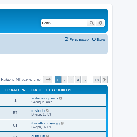
Поиск
Расширенный по
Регистрация
Вход
Страница
1
из
18
1
2
3
4
5
18
След.
Найдено 448 результатов
…
ПРОСМОТРЫ
ПОСЛЕДНЕЕ СООБЩЕНИЕ
sodaslimcapsules
1
Сегодня, 09:45
trovicielo
57
Вчера, 15:53
thoitiethomnayorgg
61
Вчера, 07:09
zephgain