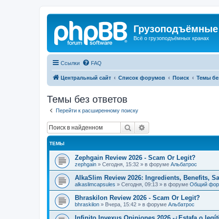
Грузоподъёмные
Всё о грузоподъёмных кранах
Ссылки
FAQ
Центральный сайт
Список форумов
Поиск
Темы бе
Темы без ответов
Перейти к расширенному поиску
Поиск
Расширенный поиск
ТЕМЫ
Zephgain Review 2026 - Scam Or Legit?
zephgain
»
Сегодня, 15:32
» в форуме
Альбатрос
AlkaSlim Review 2026: Ingredients, Benefits, S
alkaslimcapsules
»
Сегодня, 09:13
» в форуме
Общий фо
Bhraskilon Review 2026 - Scam Or Legit?
bhraskilon
»
Вчера, 15:42
» в форуме
Альбатрос
Infinito Invexus Opiniones 2026 -¿Estafa o legí