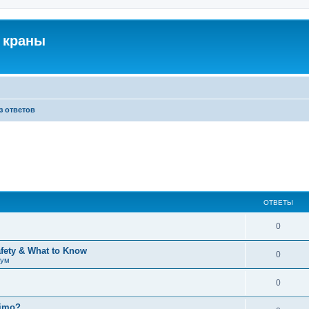
 краны
з ответов
ОТВЕТЫ
0
afety & What to Know
0
рум
0
timo?