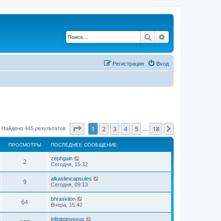
Поиск
Расширенный по
Регистрация
Вход
Страница
1
из
18
1
2
3
4
5
18
След.
Найдено 445 результатов
…
ПРОСМОТРЫ
ПОСЛЕДНЕЕ СООБЩЕНИЕ
zephgain
2
Сегодня, 15:32
alkaslimcapsules
9
Сегодня, 09:13
bhraskilon
64
Вчера, 15:42
infinitoinvexus