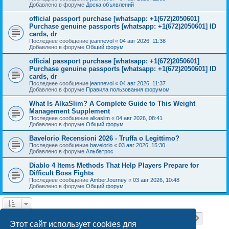
Добавлено в форуме
Доска объявлений
official passport purchase [whatsapp: +1(672)2050601]
Purchase genuine passports [whatsapp: +1(672)2050601] ID
cards, dr
Последнее сообщение
jeannevol
«
04 авг 2026, 11:38
Добавлено в форуме
Общий форум
official passport purchase [whatsapp: +1(672)2050601]
Purchase genuine passports [whatsapp: +1(672)2050601] ID
cards, dr
Последнее сообщение
jeannevol
«
04 авг 2026, 11:37
Добавлено в форуме
Правила пользования форумом
What Is AlkaSlim? A Complete Guide to This Weight
Management Supplement
Последнее сообщение
alkaslim
«
04 авг 2026, 08:41
Добавлено в форуме
Общий форум
Bavelorio Recensioni 2026 - Truffa o Legittimo?
Последнее сообщение
bavelorio
«
03 авг 2026, 15:30
Добавлено в форуме
Альбатрос
Diablo 4 Items Methods That Help Players Prepare for
Difficult Boss Fights
Последнее сообщение
AmberJourney
«
03 авг 2026, 10:48
Добавлено в форуме
Общий форум
Страница
1
из
18
1
2
3
4
5
18
След.
Найдено 446 результатов
…
Этот сайт использует cookies для