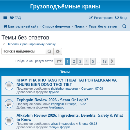
Грузоподъёмные краны
FAQ
Регистрация
Вход
П
Центральный сайт
Список форумов
Поиск
Темы без ответов
о
Темы без ответов
и
Перейти к расширенному поиску
с
Поиск
Расширенный поиск
к
Страница
1
из
18
1
2
3
4
5
18
След.
Найдено 446 результатов
…
Темы
KHAM PHA KHO TANG KY THUAT TAI PORTALKRAN VA
NHUNG BIEN DONG THOI TIET
Последнее сообщение
thoitiethomnayorgg
«
Сегодня, 07:09
Добавлено в форуме
Другое
Zephgain Review 2026 - Scam Or Legit?
Последнее сообщение
zephgain
«
Вчера, 15:32
Добавлено в форуме
Альбатрос
AlkaSlim Review 2026: Ingredients, Benefits, Safety & What
to Know
Последнее сообщение
alkaslimcapsules
«
Вчера, 09:13
Добавлено в форуме
Общий форум