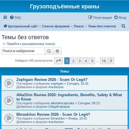
Грузоподъёмные краны
FAQ
Регистрация
Вход
П
Центральный сайт
Список форумов
Поиск
Темы без ответов
о
Темы без ответов
и
Перейти к расширенному поиску
с
Поиск
Расширенный поиск
к
Страница
1
из
18
1
2
3
4
5
18
След.
Найдено 445 результатов
…
Темы
Zephgain Review 2026 - Scam Or Legit?
Последнее сообщение
zephgain
«
Сегодня, 15:32
Добавлено в форуме
Альбатрос
AlkaSlim Review 2026: Ingredients, Benefits, Safety & What
to Know
Последнее сообщение
alkaslimcapsules
«
Сегодня, 09:13
Добавлено в форуме
Общий форум
Bhraskilon Review 2026 - Scam Or Legit?
Последнее сообщение
bhraskilon
«
Вчера, 15:42
Добавлено в форуме
Альбатрос