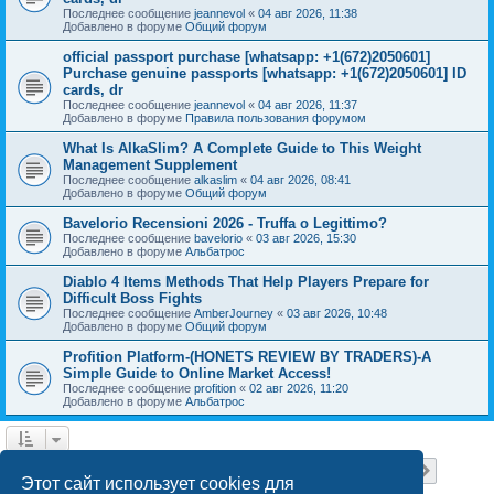
Последнее сообщение
jeannevol
«
04 авг 2026, 11:38
Добавлено в форуме
Общий форум
official passport purchase [whatsapp: +1(672)2050601]
Purchase genuine passports [whatsapp: +1(672)2050601] ID
cards, dr
Последнее сообщение
jeannevol
«
04 авг 2026, 11:37
Добавлено в форуме
Правила пользования форумом
What Is AlkaSlim? A Complete Guide to This Weight
Management Supplement
Последнее сообщение
alkaslim
«
04 авг 2026, 08:41
Добавлено в форуме
Общий форум
Bavelorio Recensioni 2026 - Truffa o Legittimo?
Последнее сообщение
bavelorio
«
03 авг 2026, 15:30
Добавлено в форуме
Альбатрос
Diablo 4 Items Methods That Help Players Prepare for
Difficult Boss Fights
Последнее сообщение
AmberJourney
«
03 авг 2026, 10:48
Добавлено в форуме
Общий форум
Profition Platform-(HONETS REVIEW BY TRADERS)-A
Simple Guide to Online Market Access!
Последнее сообщение
profition
«
02 авг 2026, 11:20
Добавлено в форуме
Альбатрос
Страница
1
из
18
1
2
3
4
5
18
След.
Найдено 445 результатов
…
Этот сайт использует cookies для