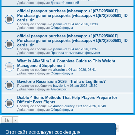
Добавлено в форуме
Доска объявлений
official passport purchase [whatsapp: +1(672)2050601]
Purchase genuine passports [whatsapp: +1(672)2050601] ID
cards, dr
Последнее сообщение
jeannevol
«
04 авг 2026, 11:38
Добавлено в форуме
Общий форум
official passport purchase [whatsapp: +1(672)2050601]
Purchase genuine passports [whatsapp: +1(672)2050601] ID
cards, dr
Последнее сообщение
jeannevol
«
04 авг 2026, 11:37
Добавлено в форуме
Правила пользования форумом
What Is AlkaSlim? A Complete Guide to This Weight
Management Supplement
Последнее сообщение
alkaslim
«
04 авг 2026, 08:41
Добавлено в форуме
Общий форум
Bavelorio Recensioni 2026 - Truffa o Legittimo?
Последнее сообщение
bavelorio
«
03 авг 2026, 15:30
Добавлено в форуме
Альбатрос
Diablo 4 Items Methods That Help Players Prepare for
Difficult Boss Fights
Последнее сообщение
AmberJourney
«
03 авг 2026, 10:48
Добавлено в форуме
Общий форум
Страница
1
из
18
1
2
3
4
5
18
След.
Найдено 446 результатов
…
Этот сайт использует cookies для