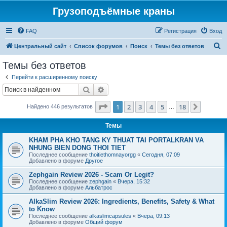
Грузоподъёмные краны
FAQ
Регистрация
Вход
П
Центральный сайт
Список форумов
Поиск
Темы без ответов
о
Темы без ответов
и
Перейти к расширенному поиску
с
Поиск
Расширенный поиск
к
Страница
1
из
18
1
2
3
4
5
18
След.
Найдено 446 результатов
…
Темы
KHAM PHA KHO TANG KY THUAT TAI PORTALKRAN VA
NHUNG BIEN DONG THOI TIET
Последнее сообщение
thoitiethomnayorgg
«
Сегодня, 07:09
Добавлено в форуме
Другое
Zephgain Review 2026 - Scam Or Legit?
Последнее сообщение
zephgain
«
Вчера, 15:32
Добавлено в форуме
Альбатрос
AlkaSlim Review 2026: Ingredients, Benefits, Safety & What
to Know
Последнее сообщение
alkaslimcapsules
«
Вчера, 09:13
Добавлено в форуме
Общий форум