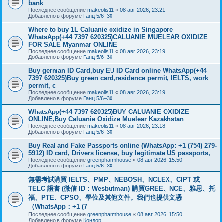
bank
Последнее сообщение
makeolis11
«
08 авг 2026, 23:21
Добавлено в форуме
Ганц 5/6–30
Where to buy 1L Caluanie oxidize in Singapore
WhatsApp(+44 7397 620325)CALUANIE MUELEAR OXIDIZE
FOR SALE Myanmar ONLINE
Последнее сообщение
makeolis11
«
08 авг 2026, 23:19
Добавлено в форуме
Ганц 5/6–30
Buy german ID Card,buy EU ID Card online WhatsApp(+44
7397 620325)Buy green card,residence permit, IELTS, work
permit, c
Последнее сообщение
makeolis11
«
08 авг 2026, 23:19
Добавлено в форуме
Ганц 5/6–30
WhatsApp(+44 7397 620325)BUY CALUANIE OXIDIZE
ONLINE,Buy Caluanie Oxidize Muelear Kazakhstan
Последнее сообщение
makeolis11
«
08 авг 2026, 23:18
Добавлено в форуме
Ганц 5/6–30
Buy Real and Fake Passports online (WhatsApp: +1 (754) 279-
5912) ID card, Drivers license, buy legitimate US passports,
Последнее сообщение
greenpharmhouse
«
08 авг 2026, 15:50
Добавлено в форуме
Ганц 5/6–30
無需考試購買 IELTS、PMP、NEBOSH、NCLEX、CIPT 或
TELC 證書 (微信 ID：Wesbutman) 購買GREE、NCE、雅思、托
福、PTE、CPSO、學位及其他文件。我們也提供文憑
（WhatsApp：+1 (7
Последнее сообщение
greenpharmhouse
«
08 авг 2026, 15:50
Добавлено в форуме
Кондор