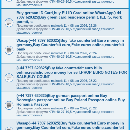
Добавлено в форуме
КПМ 40-27-10,5 Ждановский завод тяжелого
машиностроения
Buy german ID Card,buy EU ID Card online WhatsApp(+44
7397 620325)Buy green card,residence permit, IELTS, work
permit, c
Последнее сообщение
makeolis11
«
08 авг 2026, 23:26
Добавлено в форуме
КПМ 40-27-10,5 Ждановский завод тяжелого
машиностроения
Wasap{+44 7397 620325}Buy fake counterfeit Euro money in
germany,Buy Counterfeit euro,Fake euros online,counterfeit
bank
Последнее сообщение
makeolis11
«
08 авг 2026, 23:24
Добавлено в форуме
КПМ 40-27-10,5 Ждановский завод тяжелого
машиностроения
(+44 7397 620325)Buy fake counterfeit euro bills
online,realistic prop money for sell,PROP EURO NOTES FOR
SALE,BUY COUNT
Последнее сообщение
makeolis11
«
08 авг 2026, 23:22
Добавлено в форуме
КПМ 40-27-10,5 Ждановский завод тяжелого
машиностроения
(+44 7397 620325)Buy german passport online Buy
Norwegian passport online Buy Poland Passport online Buy
Romania Passpor
Последнее сообщение
makeolis11
«
08 авг 2026, 23:22
Добавлено в форуме
КПМ 40-27-10,5 Ждановский завод тяжелого
машиностроения
Wasap{+44 7397 620325}Buy fake counterfeit Euro money in
germany,Buy Counterfeit euro,Fake euros online,counterfeit