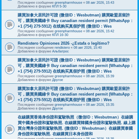
Последнее сообщение
greenpharmhouse
«
08 авг 2026, 15:43
Добавлено в форуме
КПЛ 5-30
購買加拿大居民許可證 (微信ID：Wesbutman) 購買歐盟居留許
可，購買美國綠卡 Buy canadian resident permit (WhatsApp：
+1 (754) 279-5912) 在线购买真假护照 (微信ID：Wes
Последнее сообщение
greenpharmhouse
«
08 авг 2026, 15:42
Добавлено в форуме
КПЛ 16-30
Rendistero Opiniones 2026 -¿Estafa o legítimo?
Последнее сообщение
rendistero
«
08 авг 2026, 15:40
Добавлено в форуме
Альбатрос
購買加拿大居民許可證 (微信ID：Wesbutman) 購買歐盟居留許
可，購買美國綠卡 Buy canadian resident permit (WhatsApp：
+1 (754) 279-5912) 在线购买真假护照 (微信ID：Wes
Последнее сообщение
greenpharmhouse
«
08 авг 2026, 15:39
Добавлено в форуме
Другое
購買加拿大居民許可證 (微信ID：Wesbutman) 購買歐盟居留許
可，購買美國綠卡 Buy canadian resident permit (WhatsApp：
+1 (754) 279-5912) 在线购买真假护照 (微信ID：Wes
Последнее сообщение
greenpharmhouse
«
08 авг 2026, 15:35
Добавлено в форуме
Другое
在線購買香港身份證和駕駛執照（微信ID：Wesbutman）在線購
買中國身份證和駕駛執照. 在線購買韓國身份證和駕駛執照. 線上購
買台灣身分證和駕駛執照. (微信ID：Wesbutman）在線購買泰國
身份證和駕駛執照. 在線購買日本身份證和
Последнее сообщение
greenpharmhouse
«
08 авг 2026, 15:35