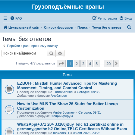
Грузоподъёмные краны
FAQ
Регистрация
Вход
П
Центральный сайт
Список форумов
Поиск
Темы без ответов
о
Темы без ответов
и
Перейти к расширенному поиску
с
Поиск
Расширенный поиск
к
Страница
1
из
20
1
2
3
4
5
20
След.
Найдено 477 результатов
…
Темы
EZBUFF: Mistfall Hunter Advanced Tips for Mastering
Movement, Timing, and Combat Control
Последнее сообщение
TurboSentinel
«
Сегодня, 09:35
Добавлено в форуме
Альбатрос
How to Use MLB The Show 26 Stubs for Better Lineup
Customization
Последнее сообщение
AmberJourney
«
Сегодня, 09:31
Добавлено в форуме
Общий форум
WhatsApp(+371 204 33160)Buy Telc b1 Zertifikat online in
germany,goethe b2 Online,TELC Certificates Without Exam
Последнее сообщение
makeolis11
«
08 авг 2026, 23:26