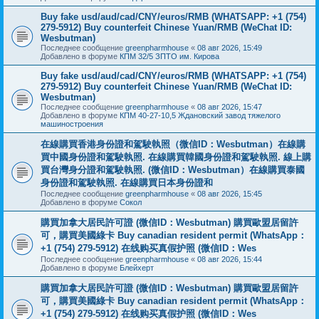
Buy fake usd/aud/cad/CNY/euros/RMB (WHATSAPP: +1 (754)
279-5912) Buy counterfeit Chinese Yuan/RMB (WeChat ID:
Wesbutman)
Последнее сообщение
greenpharmhouse
«
08 авг 2026, 15:49
Добавлено в форуме
КПМ 32/5 ЗПТО им. Кирова
Buy fake usd/aud/cad/CNY/euros/RMB (WHATSAPP: +1 (754)
279-5912) Buy counterfeit Chinese Yuan/RMB (WeChat ID:
Wesbutman)
Последнее сообщение
greenpharmhouse
«
08 авг 2026, 15:47
Добавлено в форуме
КПМ 40-27-10,5 Ждановский завод тяжелого
машиностроения
在線購買香港身份證和駕駛執照（微信ID：Wesbutman）在線購
買中國身份證和駕駛執照. 在線購買韓國身份證和駕駛執照. 線上購
買台灣身分證和駕駛執照. (微信ID：Wesbutman）在線購買泰國
身份證和駕駛執照. 在線購買日本身份證和
Последнее сообщение
greenpharmhouse
«
08 авг 2026, 15:45
Добавлено в форуме
Сокол
購買加拿大居民許可證 (微信ID：Wesbutman) 購買歐盟居留許
可，購買美國綠卡 Buy canadian resident permit (WhatsApp：
+1 (754) 279-5912) 在线购买真假护照 (微信ID：Wes
Последнее сообщение
greenpharmhouse
«
08 авг 2026, 15:44
Добавлено в форуме
Блейхерт
購買加拿大居民許可證 (微信ID：Wesbutman) 購買歐盟居留許
可，購買美國綠卡 Buy canadian resident permit (WhatsApp：
+1 (754) 279-5912) 在线购买真假护照 (微信ID：Wes