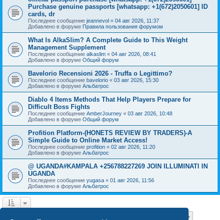
Purchase genuine passports [whatsapp: +1(672)2050601] ID
cards, dr
Последнее сообщение
jeannevol
«
04 авг 2026, 11:37
Добавлено в форуме
Правила пользования форумом
What Is AlkaSlim? A Complete Guide to This Weight
Management Supplement
Последнее сообщение
alkaslim
«
04 авг 2026, 08:41
Добавлено в форуме
Общий форум
Bavelorio Recensioni 2026 - Truffa o Legittimo?
Последнее сообщение
bavelorio
«
03 авг 2026, 15:30
Добавлено в форуме
Альбатрос
Diablo 4 Items Methods That Help Players Prepare for
Difficult Boss Fights
Последнее сообщение
AmberJourney
«
03 авг 2026, 10:48
Добавлено в форуме
Общий форум
Profition Platform-(HONETS REVIEW BY TRADERS)-A
Simple Guide to Online Market Access!
Последнее сообщение
profition
«
02 авг 2026, 11:20
Добавлено в форуме
Альбатрос
@ UGANDA#KAMPALA +256788227269 JOIN ILLUMINATI IN
UGANDA
Последнее сообщение
yugasa
«
01 авг 2026, 11:56
Добавлено в форуме
Альбатрос
Страница
1
из
18
1
2
3
4
5
18
След.
Найдено 444 результата
…