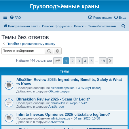
Грузоподъёмные краны
FAQ
Регистрация
Вход
П
Центральный сайт
Список форумов
Поиск
Темы без ответов
о
Темы без ответов
и
Перейти к расширенному поиску
с
Поиск
Расширенный поиск
к
Страница
1
из
18
1
2
3
4
5
18
След.
Найдено 444 результата
…
Темы
AlkaSlim Review 2026: Ingredients, Benefits, Safety & What
to Know
Последнее сообщение
alkaslimcapsules
«
39 минут назад
Добавлено в форуме
Общий форум
Bhraskilon Review 2026 - Scam Or Legit?
Последнее сообщение
bhraskilon
«
Вчера, 15:42
Добавлено в форуме
Альбатрос
Infinito Invexus Opiniones 2026 -¿Estafa o legítimo?
Последнее сообщение
infinitoinvexus
«
04 авг 2026, 15:50
Добавлено в форуме
Альбатрос