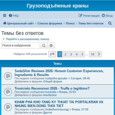
Грузоподъёмные краны
FAQ
Регистрация
Вход
П
Центральный сайт
Список форумов
Поиск
Темы без ответов
о
Темы без ответов
и
Перейти к расширенному поиску
с
Поиск
Расширенный поиск
к
Страница
1
из
18
1
2
3
4
5
18
След.
Найдено 448 результатов
…
Темы
SodaSlim Reviews 2026: Honest Customer Experiences,
Ingredients & Results
Последнее сообщение
sodaslimcapsules
«
Сегодня, 09:45
Добавлено в форуме
Общий форум
Trovicielo Recensioni 2026 - Truffa o legittimo?
Последнее сообщение
trovicielo
«
Вчера, 15:53
Добавлено в форуме
Альбатрос
KHAM PHA KHO TANG KY THUAT TAI PORTALKRAN VA
NHUNG BIEN DONG THOI TIET
Последнее сообщение
thoitiethomnayorgg
«
Вчера, 07:09
Добавлено в форуме
Другое