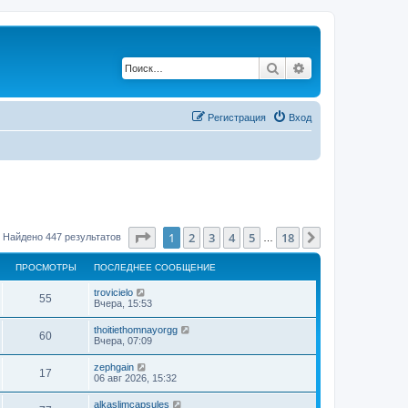
Поиск
Расширенный по
Регистрация
Вход
Страница
1
из
18
1
2
3
4
5
18
След.
Найдено 447 результатов
…
ПРОСМОТРЫ
ПОСЛЕДНЕЕ СООБЩЕНИЕ
trovicielo
55
Вчера, 15:53
thoitiethomnayorgg
60
Вчера, 07:09
zephgain
17
06 авг 2026, 15:32
alkaslimcapsules