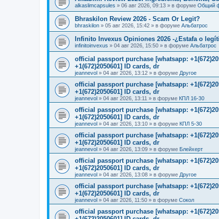
alkaslimcapsules
»
06 авг 2026, 09:13
» в форуме
Общий 
Bhraskilon Review 2026 - Scam Or Legit?
bhraskilon
»
05 авг 2026, 15:42
» в форуме
Альбатрос
Infinito Invexus Opiniones 2026 -¿Estafa o legí
infinitoinvexus
»
04 авг 2026, 15:50
» в форуме
Альбатрос
official passport purchase [whatsapp: +1(672)
+1(672)2050601] ID cards, dr
jeannevol
»
04 авг 2026, 13:12
» в форуме
Другое
official passport purchase [whatsapp: +1(672)
+1(672)2050601] ID cards, dr
jeannevol
»
04 авг 2026, 13:11
» в форуме
КПЛ 16-30
official passport purchase [whatsapp: +1(672)
+1(672)2050601] ID cards, dr
jeannevol
»
04 авг 2026, 13:10
» в форуме
КПЛ 5-30
official passport purchase [whatsapp: +1(672)
+1(672)2050601] ID cards, dr
jeannevol
»
04 авг 2026, 13:09
» в форуме
Блейхерт
official passport purchase [whatsapp: +1(672)
+1(672)2050601] ID cards, dr
jeannevol
»
04 авг 2026, 13:08
» в форуме
Другое
official passport purchase [whatsapp: +1(672)
+1(672)2050601] ID cards, dr
jeannevol
»
04 авг 2026, 11:50
» в форуме
Сокол
official passport purchase [whatsapp: +1(672)
+1(672)2050601] ID cards, dr