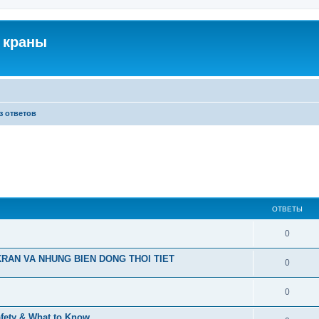
 краны
з ответов
ОТВЕТЫ
0
RAN VA NHUNG BIEN DONG THOI TIET
0
0
afety & What to Know