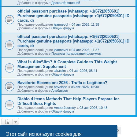
Добавлено в форуме
Доска объявлений
official passport purchase [whatsapp: +1(672)2050601]
Purchase genuine passports [whatsapp: +1(672)2050601] ID
cards, dr
Последнее сообщение
jeannevol
«
04 авг 2026, 11:38
Добавлено в форуме
Общий форум
official passport purchase [whatsapp: +1(672)2050601]
Purchase genuine passports [whatsapp: +1(672)2050601] ID
cards, dr
Последнее сообщение
jeannevol
«
04 авг 2026, 11:37
Добавлено в форуме
Правила пользования форумом
What Is AlkaSlim? A Complete Guide to This Weight
Management Supplement
Последнее сообщение
alkaslim
«
04 авг 2026, 08:41
Добавлено в форуме
Общий форум
Bavelorio Recensioni 2026 - Truffa o Legittimo?
Последнее сообщение
bavelorio
«
03 авг 2026, 15:30
Добавлено в форуме
Альбатрос
Diablo 4 Items Methods That Help Players Prepare for
Difficult Boss Fights
Последнее сообщение
AmberJourney
«
03 авг 2026, 10:48
Добавлено в форуме
Общий форум
Страница
1
из
18
1
2
3
4
5
18
След.
Найдено 446 результатов
…
Этот сайт использует cookies для