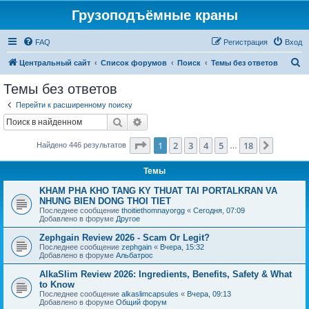
Грузоподъёмные краны
FAQ
Регистрация
Вход
П
Центральный сайт
Список форумов
Поиск
Темы без ответов
о
Темы без ответов
и
Перейти к расширенному поиску
с
Поиск
Расширенный поиск
к
Страница
1
из
18
1
2
3
4
5
18
След.
Найдено 446 результатов
…
Темы
KHAM PHA KHO TANG KY THUAT TAI PORTALKRAN VA
NHUNG BIEN DONG THOI TIET
Последнее сообщение
thoitiethomnayorgg
«
Сегодня, 07:09
Добавлено в форуме
Другое
Zephgain Review 2026 - Scam Or Legit?
Последнее сообщение
zephgain
«
Вчера, 15:32
Добавлено в форуме
Альбатрос
AlkaSlim Review 2026: Ingredients, Benefits, Safety & What
to Know
Последнее сообщение
alkaslimcapsules
«
Вчера, 09:13
Добавлено в форуме
Общий форум