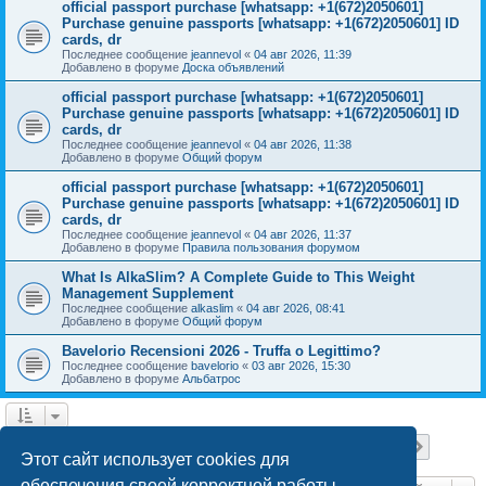
official passport purchase [whatsapp: +1(672)2050601]
Purchase genuine passports [whatsapp: +1(672)2050601] ID
cards, dr
Последнее сообщение
jeannevol
«
04 авг 2026, 11:39
Добавлено в форуме
Доска объявлений
official passport purchase [whatsapp: +1(672)2050601]
Purchase genuine passports [whatsapp: +1(672)2050601] ID
cards, dr
Последнее сообщение
jeannevol
«
04 авг 2026, 11:38
Добавлено в форуме
Общий форум
official passport purchase [whatsapp: +1(672)2050601]
Purchase genuine passports [whatsapp: +1(672)2050601] ID
cards, dr
Последнее сообщение
jeannevol
«
04 авг 2026, 11:37
Добавлено в форуме
Правила пользования форумом
What Is AlkaSlim? A Complete Guide to This Weight
Management Supplement
Последнее сообщение
alkaslim
«
04 авг 2026, 08:41
Добавлено в форуме
Общий форум
Bavelorio Recensioni 2026 - Truffa o Legittimo?
Последнее сообщение
bavelorio
«
03 авг 2026, 15:30
Добавлено в форуме
Альбатрос
Страница
1
из
18
1
2
3
4
5
18
След.
Найдено 447 результатов
…
Этот сайт использует cookies для
обеспечения своей корректной работы.