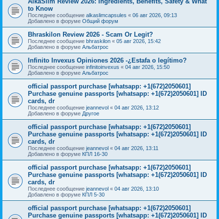
AlkaSlim Review 2026: Ingredients, Benefits, Safety & What
to Know
Последнее сообщение
alkaslimcapsules
«
06 авг 2026, 09:13
Добавлено в форуме
Общий форум
Bhraskilon Review 2026 - Scam Or Legit?
Последнее сообщение
bhraskilon
«
05 авг 2026, 15:42
Добавлено в форуме
Альбатрос
Infinito Invexus Opiniones 2026 -¿Estafa o legítimo?
Последнее сообщение
infinitoinvexus
«
04 авг 2026, 15:50
Добавлено в форуме
Альбатрос
official passport purchase [whatsapp: +1(672)2050601]
Purchase genuine passports [whatsapp: +1(672)2050601] ID
cards, dr
Последнее сообщение
jeannevol
«
04 авг 2026, 13:12
Добавлено в форуме
Другое
official passport purchase [whatsapp: +1(672)2050601]
Purchase genuine passports [whatsapp: +1(672)2050601] ID
cards, dr
Последнее сообщение
jeannevol
«
04 авг 2026, 13:11
Добавлено в форуме
КПЛ 16-30
official passport purchase [whatsapp: +1(672)2050601]
Purchase genuine passports [whatsapp: +1(672)2050601] ID
cards, dr
Последнее сообщение
jeannevol
«
04 авг 2026, 13:10
Добавлено в форуме
КПЛ 5-30
official passport purchase [whatsapp: +1(672)2050601]
Purchase genuine passports [whatsapp: +1(672)2050601] ID