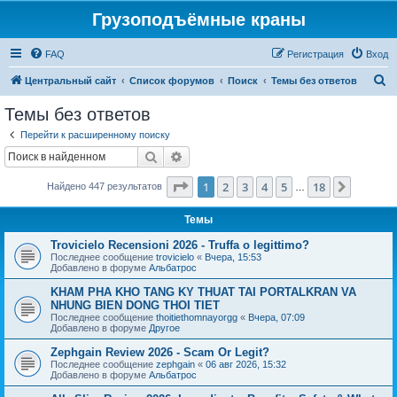
Грузоподъёмные краны
FAQ
Регистрация
Вход
П
Центральный сайт
Список форумов
Поиск
Темы без ответов
о
Темы без ответов
и
Перейти к расширенному поиску
с
Поиск
Расширенный поиск
к
Страница
1
из
18
1
2
3
4
5
18
След.
Найдено 447 результатов
…
Темы
Trovicielo Recensioni 2026 - Truffa o legittimo?
Последнее сообщение
trovicielo
«
Вчера, 15:53
Добавлено в форуме
Альбатрос
KHAM PHA KHO TANG KY THUAT TAI PORTALKRAN VA
NHUNG BIEN DONG THOI TIET
Последнее сообщение
thoitiethomnayorgg
«
Вчера, 07:09
Добавлено в форуме
Другое
Zephgain Review 2026 - Scam Or Legit?
Последнее сообщение
zephgain
«
06 авг 2026, 15:32
Добавлено в форуме
Альбатрос