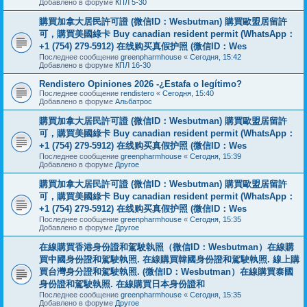
Добавлено в форуме
КПЛ 5-30
購買加拿大居民許可證 (微信ID：Wesbutman) 購買歐盟居留許
可，購買美國綠卡 Buy canadian resident permit (WhatsApp：
+1 (754) 279-5912) 在线购买真假护照 (微信ID：Wes
Последнее сообщение
greenpharmhouse
«
Сегодня, 15:42
Добавлено в форуме
КПЛ 16-30
Rendistero Opiniones 2026 -¿Estafa o legítimo?
Последнее сообщение
rendistero
«
Сегодня, 15:40
Добавлено в форуме
Альбатрос
購買加拿大居民許可證 (微信ID：Wesbutman) 購買歐盟居留許
可，購買美國綠卡 Buy canadian resident permit (WhatsApp：
+1 (754) 279-5912) 在线购买真假护照 (微信ID：Wes
Последнее сообщение
greenpharmhouse
«
Сегодня, 15:39
Добавлено в форуме
Другое
購買加拿大居民許可證 (微信ID：Wesbutman) 購買歐盟居留許
可，購買美國綠卡 Buy canadian resident permit (WhatsApp：
+1 (754) 279-5912) 在线购买真假护照 (微信ID：Wes
Последнее сообщение
greenpharmhouse
«
Сегодня, 15:35
Добавлено в форуме
Другое
在線購買香港身份證和駕駛執照（微信ID：Wesbutman）在線購
買中國身份證和駕駛執照. 在線購買韓國身份證和駕駛執照. 線上購
買台灣身分證和駕駛執照. (微信ID：Wesbutman）在線購買泰國
身份證和駕駛執照. 在線購買日本身份證和
Последнее сообщение
greenpharmhouse
«
Сегодня, 15:35
Добавлено в форуме
Другое