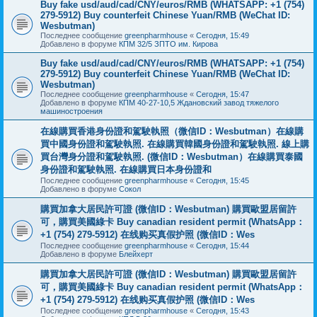
Buy fake usd/aud/cad/CNY/euros/RMB (WHATSAPP: +1 (754)
279-5912) Buy counterfeit Chinese Yuan/RMB (WeChat ID:
Wesbutman)
Последнее сообщение
greenpharmhouse
«
Сегодня, 15:49
Добавлено в форуме
КПМ 32/5 ЗПТО им. Кирова
Buy fake usd/aud/cad/CNY/euros/RMB (WHATSAPP: +1 (754)
279-5912) Buy counterfeit Chinese Yuan/RMB (WeChat ID:
Wesbutman)
Последнее сообщение
greenpharmhouse
«
Сегодня, 15:47
Добавлено в форуме
КПМ 40-27-10,5 Ждановский завод тяжелого
машиностроения
在線購買香港身份證和駕駛執照（微信ID：Wesbutman）在線購
買中國身份證和駕駛執照. 在線購買韓國身份證和駕駛執照. 線上購
買台灣身分證和駕駛執照. (微信ID：Wesbutman）在線購買泰國
身份證和駕駛執照. 在線購買日本身份證和
Последнее сообщение
greenpharmhouse
«
Сегодня, 15:45
Добавлено в форуме
Сокол
購買加拿大居民許可證 (微信ID：Wesbutman) 購買歐盟居留許
可，購買美國綠卡 Buy canadian resident permit (WhatsApp：
+1 (754) 279-5912) 在线购买真假护照 (微信ID：Wes
Последнее сообщение
greenpharmhouse
«
Сегодня, 15:44
Добавлено в форуме
Блейхерт
購買加拿大居民許可證 (微信ID：Wesbutman) 購買歐盟居留許
可，購買美國綠卡 Buy canadian resident permit (WhatsApp：
+1 (754) 279-5912) 在线购买真假护照 (微信ID：Wes
Последнее сообщение
greenpharmhouse
«
Сегодня, 15:43