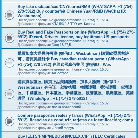
Buy fake usd/aud/cad/CNY/euros/RMB (WHATSAPP: +1 (754)
279-5912) Buy counterfeit Chinese Yuan/RMB (WeChat ID:
Wesbutman)
Последнее сообщение
greenpharmhouse
«
Сегодня, 15:34
Добавлено в форуме
КПД 5/3,2 ЗПТО им. Кирова
Buy Real and Fake Passports online (WhatsApp: +1 (754) 279-
5912) ID card, Drivers license, buy legitimate US passports,
Последнее сообщение
greenpharmhouse
«
Сегодня, 15:34
Добавлено в форуме
Ганц 16/27,5
購買加拿大居民許可證 (微信ID：Wesbutman) 購買歐盟居留許
可，購買美國綠卡 Buy canadian resident permit (WhatsApp：
+1 (754) 279-5912) 在线购买真假护照 (微信ID：Wes
Последнее сообщение
greenpharmhouse
«
Сегодня, 15:33
Добавлено в форуме
Альбатрос
購買真假護照, 購買正品美國護照、加拿大護照（微信ID：
Wesbutman）身份证、驾驶执照、韓國護照、香港護照、台灣護
照、中國護照、日本護照、泰國護照、波蘭護照、澳洲護照、英國
護照（WhatsApp：+1 (754) 279-5912）、
Последнее сообщение
greenpharmhouse
«
Сегодня, 15:32
Добавлено в форуме
Доска объявлений
Compre pasaportes reales y falsos (WhatsApp: +1 (754) 279-
5912), licencias de conducir, tarjetas de identificación; comp
Последнее сообщение
greenpharmhouse
«
Сегодня, 15:32
Добавлено в форуме
Общий форум
Buy IELTS/PMP/NEBOSH/NCLEX,CIPT/TELC Certificates