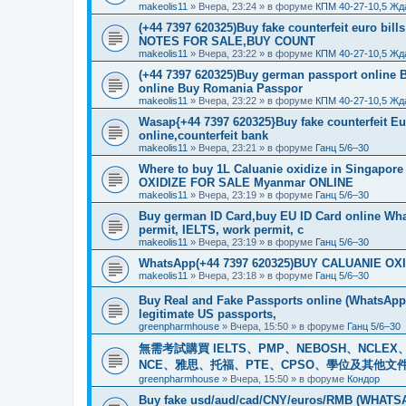
makeolis11
»
Вчера, 23:24
» в форуме
КПМ 40-27-10,5 Жд
(+44 7397 620325)Buy fake counterfeit euro bil
NOTES FOR SALE,BUY COUNT
makeolis11
»
Вчера, 23:22
» в форуме
КПМ 40-27-10,5 Жд
(+44 7397 620325)Buy german passport online 
online Buy Romania Passpor
makeolis11
»
Вчера, 23:22
» в форуме
КПМ 40-27-10,5 Жд
Wasap{+44 7397 620325}Buy fake counterfeit E
online,counterfeit bank
makeolis11
»
Вчера, 23:21
» в форуме
Ганц 5/6–30
Where to buy 1L Caluanie oxidize in Singap
OXIDIZE FOR SALE Myanmar ONLINE
makeolis11
»
Вчера, 23:19
» в форуме
Ганц 5/6–30
Buy german ID Card,buy EU ID Card online Wha
permit, IELTS, work permit, c
makeolis11
»
Вчера, 23:19
» в форуме
Ганц 5/6–30
WhatsApp(+44 7397 620325)BUY CALUANIE OXID
makeolis11
»
Вчера, 23:18
» в форуме
Ганц 5/6–30
Buy Real and Fake Passports online (WhatsApp: 
legitimate US passports,
greenpharmhouse
»
Вчера, 15:50
» в форуме
Ганц 5/6–30
無需考試購買 IELTS、PMP、NEBOSH、NCLEX、CI
NCE、雅思、托福、PTE、CPSO、學位及其他文件。我
greenpharmhouse
»
Вчера, 15:50
» в форуме
Кондор
Buy fake usd/aud/cad/CNY/euros/RMB (WHATSAPP