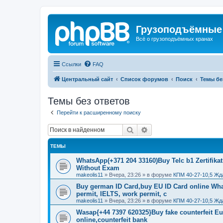
Грузоподъёмные
Всё о грузоподъёмных кранах
Ссылки
FAQ
Центральный сайт
Список форумов
Поиск
Темы бе
Темы без ответов
Перейти к расширенному поиску
Поиск
Расширенный поиск
ТЕМЫ
WhatsApp(+371 204 33160)Buy Telc b1 Zertifikat
Without Exam
makeolis11
»
Вчера, 23:26
» в форуме
КПМ 40-27-10,5 Жд
Buy german ID Card,buy EU ID Card online Wha
permit, IELTS, work permit, c
makeolis11
»
Вчера, 23:26
» в форуме
КПМ 40-27-10,5 Жд
Wasap{+44 7397 620325}Buy fake counterfeit E
online,counterfeit bank