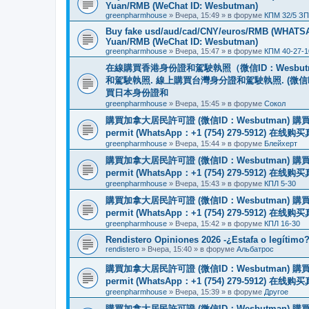
Yuan/RMB (WeChat ID: Wesbutman)
greenpharmhouse
»
Вчера, 15:49
» в форуме
КПМ 32/5 ЗП
Buy fake usd/aud/cad/CNY/euros/RMB (WHATSAPP
Yuan/RMB (WeChat ID: Wesbutman)
greenpharmhouse
»
Вчера, 15:47
» в форуме
КПМ 40-27-1
在線購買香港身份證和駕駛執照（微信ID：Wesbu
和駕駛執照. 線上購買台灣身分證和駕駛執照. (微信
買日本身份證和
greenpharmhouse
»
Вчера, 15:45
» в форуме
Сокол
購買加拿大居民許可證 (微信ID：Wesbutman) 購買歐
permit (WhatsApp：+1 (754) 279-5912) 在
greenpharmhouse
»
Вчера, 15:44
» в форуме
Блейхерт
購買加拿大居民許可證 (微信ID：Wesbutman) 購買歐
permit (WhatsApp：+1 (754) 279-5912) 在
greenpharmhouse
»
Вчера, 15:43
» в форуме
КПЛ 5-30
購買加拿大居民許可證 (微信ID：Wesbutman) 購買歐
permit (WhatsApp：+1 (754) 279-5912) 在
greenpharmhouse
»
Вчера, 15:42
» в форуме
КПЛ 16-30
Rendistero Opiniones 2026 -¿Estafa o legítimo
rendistero
»
Вчера, 15:40
» в форуме
Альбатрос
購買加拿大居民許可證 (微信ID：Wesbutman) 購買歐
permit (WhatsApp：+1 (754) 279-5912) 在
greenpharmhouse
»
Вчера, 15:39
» в форуме
Другое
購買加拿大居民許可證 (微信ID：Wesbutman) 購買歐