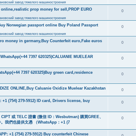
ановский завод тяжелого машиностроения
ls online,realistic prop money for sell,PROP EURO
0
ановский завод тяжелого машиностроения
Buy Norwegian passport online Buy Poland Passport
0
ановский завод тяжелого машиностроения
uro money in germany,Buy Counterfeit euro,Fake euros
0
ore WhatsApp(+44 7397 620325)CALUANIE MUELEAR
0
tsApp(+44 7397 620325)Buy green card,residence
0
IZE ONLINE,Buy Caluanie Oxidize Muelear Kazakhstan
0
+1 (754) 279-5912) ID card, Drivers license, buy
0
PT 或 TELC 證書 (微信 ID：Wesbutman) 購買GREE、
0
們也提供文憑 （WhatsApp：+1 (7
: +1 (754) 279-5912) Buy counterfeit Chinese
0