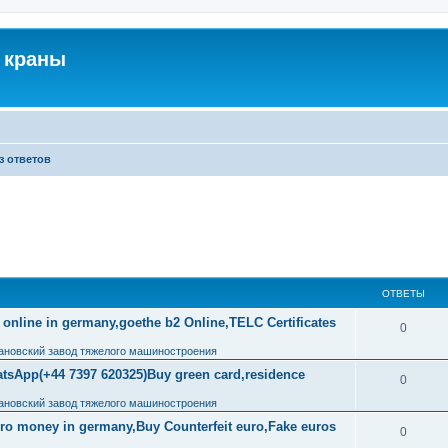
 краны
з ответов
ОТВЕТЫ
 online in germany,goethe b2 Online,TELC Certificates
0
ановский завод тяжелого машиностроения
tsApp(+44 7397 620325)Buy green card,residence
0
ановский завод тяжелого машиностроения
uro money in germany,Buy Counterfeit euro,Fake euros
0