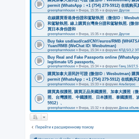
permit (WhatsApp：+1 (754) 279-5912) 在
greenpharmhouse
»
Вчера, 15:35
» в форуме
Другое
在線購買香港身份證和駕駛執照（微信ID：Wesbu
和駕駛執照. 線上購買台灣身分證和駕駛執照. (微信
買日本身份證和
greenpharmhouse
»
Вчера, 15:35
» в форуме
Другое
Buy fake usd/aud/cad/CNY/euros/RMB (WHATSAPP
Yuan/RMB (WeChat ID: Wesbutman)
greenpharmhouse
»
Вчера, 15:34
» в форуме
КПД 5/3,2 З
Buy Real and Fake Passports online (WhatsApp: 
legitimate US passports,
greenpharmhouse
»
Вчера, 15:34
» в форуме
Ганц 16/27,5
購買加拿大居民許可證 (微信ID：Wesbutman) 購買歐
permit (WhatsApp：+1 (754) 279-5912) 在
greenpharmhouse
»
Вчера, 15:33
» в форуме
Альбатрос
購買真假護照, 購買正品美國護照、加拿大護照（微信
照、台灣護照、中國護照、日本護照、泰國護照、波蘭護照、
5912）、
greenpharmhouse
»
Вчера, 15:32
» в форуме
Доска объяв
Перейти к расширенному поиску