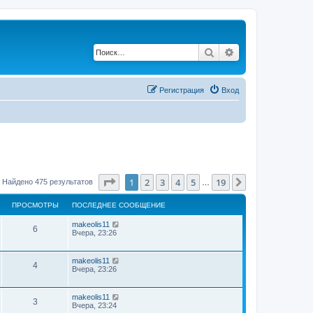
Поиск
Расширенный по
Регистрация
Вход
Страница
1
из
19
1
2
3
4
5
19
След.
Найдено 475 результатов
…
ПРОСМОТРЫ
ПОСЛЕДНЕЕ СООБЩЕНИЕ
makeolis11
6
Вчера, 23:26
makeolis11
4
Вчера, 23:26
makeolis11
3
Вчера, 23:24