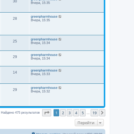
30
Вчера, 15:35
greenpharmhouse
28
Вчера, 15:35
greenpharmhouse
25
Вчера, 15:34
greenpharmhouse
29
Вчера, 15:34
greenpharmhouse
14
Вчера, 15:33
greenpharmhouse
29
Вчера, 15:32
Страница
1
из
19
1
2
3
4
5
19
След.
Найдено 475 результатов
…
Перейти