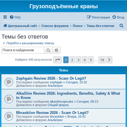
Грузоподъёмные краны
FAQ
Регистрация
Вход
П
Центральный сайт
Список форумов
Поиск
Темы без ответов
о
Темы без ответов
и
Перейти к расширенному поиску
с
Поиск
Расширенный поиск
к
Страница
1
из
18
1
2
3
4
5
18
След.
Найдено 445 результатов
…
Темы
Zephgain Review 2026 - Scam Or Legit?
Последнее сообщение
zephgain
«
Сегодня, 15:32
Добавлено в форуме
Альбатрос
AlkaSlim Review 2026: Ingredients, Benefits, Safety & What
to Know
Последнее сообщение
alkaslimcapsules
«
Сегодня, 09:13
Добавлено в форуме
Общий форум
Bhraskilon Review 2026 - Scam Or Legit?
Последнее сообщение
bhraskilon
«
Вчера, 15:42
Добавлено в форуме
Альбатрос