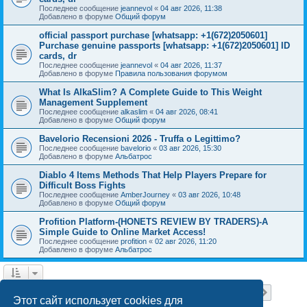
Последнее сообщение
jeannevol
«
04 авг 2026, 11:38
Добавлено в форуме
Общий форум
official passport purchase [whatsapp: +1(672)2050601]
Purchase genuine passports [whatsapp: +1(672)2050601] ID
cards, dr
Последнее сообщение
jeannevol
«
04 авг 2026, 11:37
Добавлено в форуме
Правила пользования форумом
What Is AlkaSlim? A Complete Guide to This Weight
Management Supplement
Последнее сообщение
alkaslim
«
04 авг 2026, 08:41
Добавлено в форуме
Общий форум
Bavelorio Recensioni 2026 - Truffa o Legittimo?
Последнее сообщение
bavelorio
«
03 авг 2026, 15:30
Добавлено в форуме
Альбатрос
Diablo 4 Items Methods That Help Players Prepare for
Difficult Boss Fights
Последнее сообщение
AmberJourney
«
03 авг 2026, 10:48
Добавлено в форуме
Общий форум
Profition Platform-(HONETS REVIEW BY TRADERS)-A
Simple Guide to Online Market Access!
Последнее сообщение
profition
«
02 авг 2026, 11:20
Добавлено в форуме
Альбатрос
Страница
1
из
18
1
2
3
4
5
18
След.
Найдено 445 результатов
…
Этот сайт использует cookies для