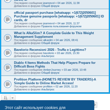
Последнее сообщение
jeannevol
«
04 авг 2026, 11:38
Добавлено в форуме
Общий форум
official passport purchase [whatsapp: +1(672)2050601]
Purchase genuine passports [whatsapp: +1(672)2050601] ID
cards, dr
Последнее сообщение
jeannevol
«
04 авг 2026, 11:37
Добавлено в форуме
Правила пользования форумом
What Is AlkaSlim? A Complete Guide to This Weight
Management Supplement
Последнее сообщение
alkaslim
«
04 авг 2026, 08:41
Добавлено в форуме
Общий форум
Bavelorio Recensioni 2026 - Truffa o Legittimo?
Последнее сообщение
bavelorio
«
03 авг 2026, 15:30
Добавлено в форуме
Альбатрос
Diablo 4 Items Methods That Help Players Prepare for
Difficult Boss Fights
Последнее сообщение
AmberJourney
«
03 авг 2026, 10:48
Добавлено в форуме
Общий форум
Profition Platform-(HONETS REVIEW BY TRADERS)-A
Simple Guide to Online Market Access!
Последнее сообщение
profition
«
02 авг 2026, 11:20
Добавлено в форуме
Альбатрос
Страница
1
из
18
1
2
3
4
5
18
След.
Найдено 445 результатов
…
Этот сайт использует cookies для