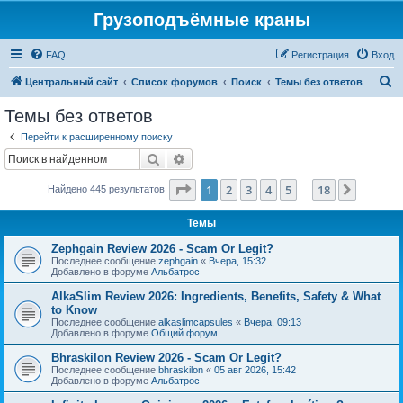
Грузоподъёмные краны
FAQ
Регистрация
Вход
П
Центральный сайт
Список форумов
Поиск
Темы без ответов
о
Темы без ответов
и
Перейти к расширенному поиску
с
Поиск
Расширенный поиск
к
Страница
1
из
18
1
2
3
4
5
18
След.
Найдено 445 результатов
…
Темы
Zephgain Review 2026 - Scam Or Legit?
Последнее сообщение
zephgain
«
Вчера, 15:32
Добавлено в форуме
Альбатрос
AlkaSlim Review 2026: Ingredients, Benefits, Safety & What
to Know
Последнее сообщение
alkaslimcapsules
«
Вчера, 09:13
Добавлено в форуме
Общий форум
Bhraskilon Review 2026 - Scam Or Legit?
Последнее сообщение
bhraskilon
«
05 авг 2026, 15:42
Добавлено в форуме
Альбатрос