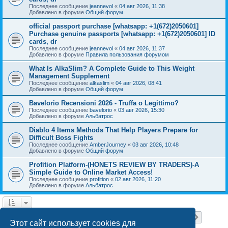
Последнее сообщение
jeannevol
«
04 авг 2026, 11:38
Добавлено в форуме
Общий форум
official passport purchase [whatsapp: +1(672)2050601]
Purchase genuine passports [whatsapp: +1(672)2050601] ID
cards, dr
Последнее сообщение
jeannevol
«
04 авг 2026, 11:37
Добавлено в форуме
Правила пользования форумом
What Is AlkaSlim? A Complete Guide to This Weight
Management Supplement
Последнее сообщение
alkaslim
«
04 авг 2026, 08:41
Добавлено в форуме
Общий форум
Bavelorio Recensioni 2026 - Truffa o Legittimo?
Последнее сообщение
bavelorio
«
03 авг 2026, 15:30
Добавлено в форуме
Альбатрос
Diablo 4 Items Methods That Help Players Prepare for
Difficult Boss Fights
Последнее сообщение
AmberJourney
«
03 авг 2026, 10:48
Добавлено в форуме
Общий форум
Profition Platform-(HONETS REVIEW BY TRADERS)-A
Simple Guide to Online Market Access!
Последнее сообщение
profition
«
02 авг 2026, 11:20
Добавлено в форуме
Альбатрос
Страница
1
из
18
1
2
3
4
5
18
След.
Найдено 445 результатов
…
Этот сайт использует cookies для