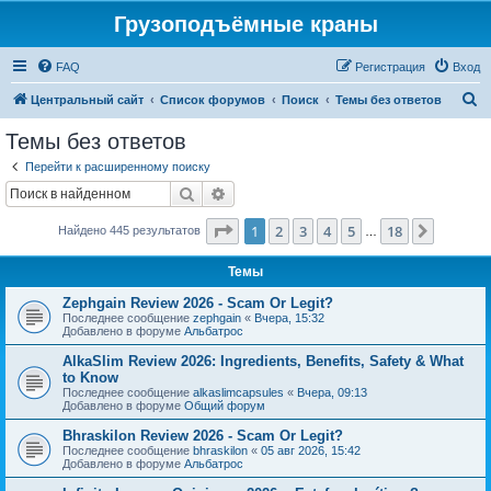
Грузоподъёмные краны
FAQ
Регистрация
Вход
П
Центральный сайт
Список форумов
Поиск
Темы без ответов
о
Темы без ответов
и
Перейти к расширенному поиску
с
Поиск
Расширенный поиск
к
Страница
1
из
18
1
2
3
4
5
18
След.
Найдено 445 результатов
…
Темы
Zephgain Review 2026 - Scam Or Legit?
Последнее сообщение
zephgain
«
Вчера, 15:32
Добавлено в форуме
Альбатрос
AlkaSlim Review 2026: Ingredients, Benefits, Safety & What
to Know
Последнее сообщение
alkaslimcapsules
«
Вчера, 09:13
Добавлено в форуме
Общий форум
Bhraskilon Review 2026 - Scam Or Legit?
Последнее сообщение
bhraskilon
«
05 авг 2026, 15:42
Добавлено в форуме
Альбатрос