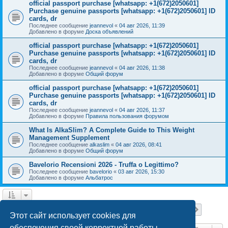
official passport purchase [whatsapp: +1(672)2050601]
Purchase genuine passports [whatsapp: +1(672)2050601] ID
cards, dr
Последнее сообщение
jeannevol
«
04 авг 2026, 11:39
Добавлено в форуме
Доска объявлений
official passport purchase [whatsapp: +1(672)2050601]
Purchase genuine passports [whatsapp: +1(672)2050601] ID
cards, dr
Последнее сообщение
jeannevol
«
04 авг 2026, 11:38
Добавлено в форуме
Общий форум
official passport purchase [whatsapp: +1(672)2050601]
Purchase genuine passports [whatsapp: +1(672)2050601] ID
cards, dr
Последнее сообщение
jeannevol
«
04 авг 2026, 11:37
Добавлено в форуме
Правила пользования форумом
What Is AlkaSlim? A Complete Guide to This Weight
Management Supplement
Последнее сообщение
alkaslim
«
04 авг 2026, 08:41
Добавлено в форуме
Общий форум
Bavelorio Recensioni 2026 - Truffa o Legittimo?
Последнее сообщение
bavelorio
«
03 авг 2026, 15:30
Добавлено в форуме
Альбатрос
Страница
1
из
18
1
2
3
4
5
18
След.
Найдено 447 результатов
…
Этот сайт использует cookies для
обеспечения своей корректной работы.