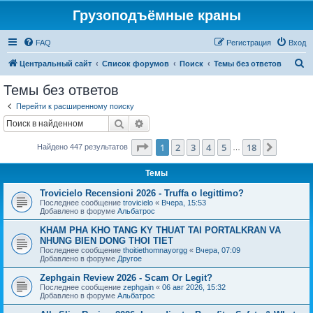
Грузоподъёмные краны
FAQ
Регистрация
Вход
П
Центральный сайт
Список форумов
Поиск
Темы без ответов
о
Темы без ответов
и
Перейти к расширенному поиску
с
Поиск
Расширенный поиск
к
Страница
1
из
18
1
2
3
4
5
18
След.
Найдено 447 результатов
…
Темы
Trovicielo Recensioni 2026 - Truffa o legittimo?
Последнее сообщение
trovicielo
«
Вчера, 15:53
Добавлено в форуме
Альбатрос
KHAM PHA KHO TANG KY THUAT TAI PORTALKRAN VA
NHUNG BIEN DONG THOI TIET
Последнее сообщение
thoitiethomnayorgg
«
Вчера, 07:09
Добавлено в форуме
Другое
Zephgain Review 2026 - Scam Or Legit?
Последнее сообщение
zephgain
«
06 авг 2026, 15:32
Добавлено в форуме
Альбатрос