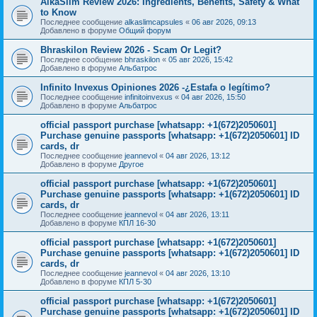
AlkaSlim Review 2026: Ingredients, Benefits, Safety & What
to Know
Последнее сообщение
alkaslimcapsules
«
06 авг 2026, 09:13
Добавлено в форуме
Общий форум
Bhraskilon Review 2026 - Scam Or Legit?
Последнее сообщение
bhraskilon
«
05 авг 2026, 15:42
Добавлено в форуме
Альбатрос
Infinito Invexus Opiniones 2026 -¿Estafa o legítimo?
Последнее сообщение
infinitoinvexus
«
04 авг 2026, 15:50
Добавлено в форуме
Альбатрос
official passport purchase [whatsapp: +1(672)2050601]
Purchase genuine passports [whatsapp: +1(672)2050601] ID
cards, dr
Последнее сообщение
jeannevol
«
04 авг 2026, 13:12
Добавлено в форуме
Другое
official passport purchase [whatsapp: +1(672)2050601]
Purchase genuine passports [whatsapp: +1(672)2050601] ID
cards, dr
Последнее сообщение
jeannevol
«
04 авг 2026, 13:11
Добавлено в форуме
КПЛ 16-30
official passport purchase [whatsapp: +1(672)2050601]
Purchase genuine passports [whatsapp: +1(672)2050601] ID
cards, dr
Последнее сообщение
jeannevol
«
04 авг 2026, 13:10
Добавлено в форуме
КПЛ 5-30
official passport purchase [whatsapp: +1(672)2050601]
Purchase genuine passports [whatsapp: +1(672)2050601] ID