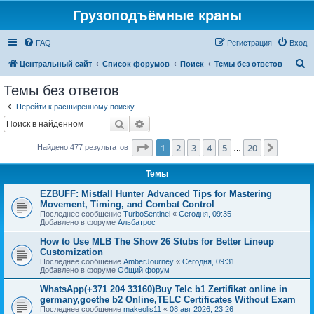
Грузоподъёмные краны
FAQ
Регистрация
Вход
П
Центральный сайт
Список форумов
Поиск
Темы без ответов
о
Темы без ответов
и
Перейти к расширенному поиску
с
Поиск
Расширенный поиск
к
Страница
1
из
20
1
2
3
4
5
20
След.
Найдено 477 результатов
…
Темы
EZBUFF: Mistfall Hunter Advanced Tips for Mastering
Movement, Timing, and Combat Control
Последнее сообщение
TurboSentinel
«
Сегодня, 09:35
Добавлено в форуме
Альбатрос
How to Use MLB The Show 26 Stubs for Better Lineup
Customization
Последнее сообщение
AmberJourney
«
Сегодня, 09:31
Добавлено в форуме
Общий форум
WhatsApp(+371 204 33160)Buy Telc b1 Zertifikat online in
germany,goethe b2 Online,TELC Certificates Without Exam
Последнее сообщение
makeolis11
«
08 авг 2026, 23:26