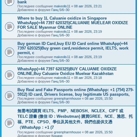
bank
Последнее сообщение
makeolis11
«
08 авг 2026, 23:21
Добавлено в форуме
Ганц 5/6–30
Where to buy 1L Caluanie oxidize in Singapore
WhatsApp(+44 7397 620325)CALUANIE MUELEAR OXIDIZE
FOR SALE Myanmar ONLINE
Последнее сообщение
makeolis11
«
08 авг 2026, 23:19
Добавлено в форуме
Ганц 5/6–30
Buy german ID Card,buy EU ID Card online WhatsApp(+44
7397 620325)Buy green card,residence permit, IELTS, work
permit, c
Последнее сообщение
makeolis11
«
08 авг 2026, 23:19
Добавлено в форуме
Ганц 5/6–30
WhatsApp(+44 7397 620325)BUY CALUANIE OXIDIZE
ONLINE,Buy Caluanie Oxidize Muelear Kazakhstan
Последнее сообщение
makeolis11
«
08 авг 2026, 23:18
Добавлено в форуме
Ганц 5/6–30
Buy Real and Fake Passports online (WhatsApp: +1 (754) 279-
5912) ID card, Drivers license, buy legitimate US passports,
Последнее сообщение
greenpharmhouse
«
08 авг 2026, 15:50
Добавлено в форуме
Ганц 5/6–30
無需考試購買 IELTS、PMP、NEBOSH、NCLEX、CIPT 或
TELC 證書 (微信 ID：Wesbutman) 購買GREE、NCE、雅思、托
福、PTE、CPSO、學位及其他文件。我們也提供文憑
（WhatsApp：+1 (7
Последнее сообщение
greenpharmhouse
«
08 авг 2026, 15:50
Добавлено в форуме
Кондор