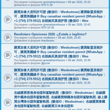
Последнее сообщение
greenpharmhouse
«
08 авг 2026, 15:43
Добавлено в форуме
КПЛ 5-30
購買加拿大居民許可證 (微信ID：Wesbutman) 購買歐盟居留許
可，購買美國綠卡 Buy canadian resident permit (WhatsApp：
+1 (754) 279-5912) 在线购买真假护照 (微信ID：Wes
Последнее сообщение
greenpharmhouse
«
08 авг 2026, 15:42
Добавлено в форуме
КПЛ 16-30
Rendistero Opiniones 2026 -¿Estafa o legítimo?
Последнее сообщение
rendistero
«
08 авг 2026, 15:40
Добавлено в форуме
Альбатрос
購買加拿大居民許可證 (微信ID：Wesbutman) 購買歐盟居留許
可，購買美國綠卡 Buy canadian resident permit (WhatsApp：
+1 (754) 279-5912) 在线购买真假护照 (微信ID：Wes
Последнее сообщение
greenpharmhouse
«
08 авг 2026, 15:39
Добавлено в форуме
Другое
購買加拿大居民許可證 (微信ID：Wesbutman) 購買歐盟居留許
可，購買美國綠卡 Buy canadian resident permit (WhatsApp：
+1 (754) 279-5912) 在线购买真假护照 (微信ID：Wes
Последнее сообщение
greenpharmhouse
«
08 авг 2026, 15:35
Добавлено в форуме
Другое
在線購買香港身份證和駕駛執照（微信ID：Wesbutman）在線購
買中國身份證和駕駛執照. 在線購買韓國身份證和駕駛執照. 線上購
買台灣身分證和駕駛執照. (微信ID：Wesbutman）在線購買泰國
身份證和駕駛執照. 在線購買日本身份證和
Последнее сообщение
greenpharmhouse
«
08 авг 2026, 15:35