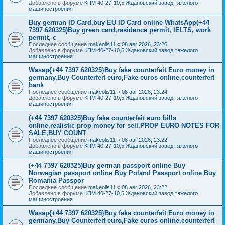
Добавлено в форуме
КПМ 40-27-10,5 Ждановский завод тяжелого
машиностроения
Buy german ID Card,buy EU ID Card online WhatsApp(+44
7397 620325)Buy green card,residence permit, IELTS, work
permit, c
Последнее сообщение
makeolis11
«
08 авг 2026, 23:26
Добавлено в форуме
КПМ 40-27-10,5 Ждановский завод тяжелого
машиностроения
Wasap{+44 7397 620325}Buy fake counterfeit Euro money in
germany,Buy Counterfeit euro,Fake euros online,counterfeit
bank
Последнее сообщение
makeolis11
«
08 авг 2026, 23:24
Добавлено в форуме
КПМ 40-27-10,5 Ждановский завод тяжелого
машиностроения
(+44 7397 620325)Buy fake counterfeit euro bills
online,realistic prop money for sell,PROP EURO NOTES FOR
SALE,BUY COUNT
Последнее сообщение
makeolis11
«
08 авг 2026, 23:22
Добавлено в форуме
КПМ 40-27-10,5 Ждановский завод тяжелого
машиностроения
(+44 7397 620325)Buy german passport online Buy
Norwegian passport online Buy Poland Passport online Buy
Romania Passpor
Последнее сообщение
makeolis11
«
08 авг 2026, 23:22
Добавлено в форуме
КПМ 40-27-10,5 Ждановский завод тяжелого
машиностроения
Wasap{+44 7397 620325}Buy fake counterfeit Euro money in
germany,Buy Counterfeit euro,Fake euros online,counterfeit