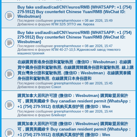
Buy fake usd/aud/cad/CNY/euros/RMB (WHATSAPP: +1 (754)
279-5912) Buy counterfeit Chinese Yuan/RMB (WeChat ID:
Wesbutman)
Последнее сообщение
greenpharmhouse
«
08 авг 2026, 15:49
Добавлено в форуме
КПМ 32/5 ЗПТО им. Кирова
Buy fake usd/aud/cad/CNY/euros/RMB (WHATSAPP: +1 (754)
279-5912) Buy counterfeit Chinese Yuan/RMB (WeChat ID:
Wesbutman)
Последнее сообщение
greenpharmhouse
«
08 авг 2026, 15:47
Добавлено в форуме
КПМ 40-27-10,5 Ждановский завод тяжелого
машиностроения
在線購買香港身份證和駕駛執照（微信ID：Wesbutman）在線購
買中國身份證和駕駛執照. 在線購買韓國身份證和駕駛執照. 線上購
買台灣身分證和駕駛執照. (微信ID：Wesbutman）在線購買泰國
身份證和駕駛執照. 在線購買日本身份證和
Последнее сообщение
greenpharmhouse
«
08 авг 2026, 15:45
Добавлено в форуме
Сокол
購買加拿大居民許可證 (微信ID：Wesbutman) 購買歐盟居留許
可，購買美國綠卡 Buy canadian resident permit (WhatsApp：
+1 (754) 279-5912) 在线购买真假护照 (微信ID：Wes
Последнее сообщение
greenpharmhouse
«
08 авг 2026, 15:44
Добавлено в форуме
Блейхерт
購買加拿大居民許可證 (微信ID：Wesbutman) 購買歐盟居留許
可，購買美國綠卡 Buy canadian resident permit (WhatsApp：
+1 (754) 279-5912) 在线购买真假护照 (微信ID：Wes