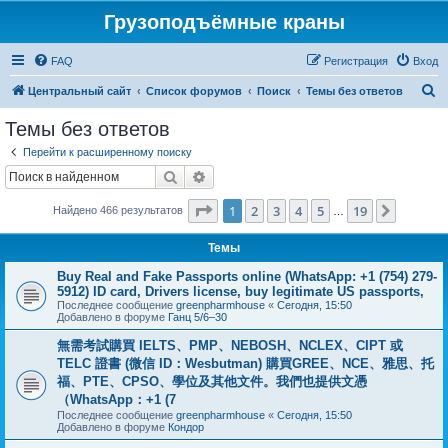
Грузоподъёмные краны
FAQ
Регистрация
Вход
П
Центральный сайт
Список форумов
Поиск
Темы без ответов
о
Темы без ответов
и
Перейти к расширенному поиску
с
Поиск
Расширенный поиск
к
Страница
1
из
19
1
2
3
4
5
19
След.
Найдено 466 результатов
…
Темы
Buy Real and Fake Passports online (WhatsApp: +1 (754) 279-
5912) ID card, Drivers license, buy legitimate US passports,
Последнее сообщение
greenpharmhouse
«
Сегодня, 15:50
Добавлено в форуме
Ганц 5/6–30
無需考試購買 IELTS、PMP、NEBOSH、NCLEX、CIPT 或
TELC 證書 (微信 ID：Wesbutman) 購買GREE、NCE、雅思、托
福、PTE、CPSO、學位及其他文件。我們也提供文憑
（WhatsApp：+1 (7
Последнее сообщение
greenpharmhouse
«
Сегодня, 15:50
Добавлено в форуме
Кондор