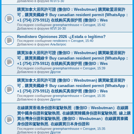
Добавлено в форуме
КПЛ 5-30
購買加拿大居民許可證 (微信ID：Wesbutman) 購買歐盟居留許
可，購買美國綠卡 Buy canadian resident permit (WhatsApp：
+1 (754) 279-5912) 在线购买真假护照 (微信ID：Wes
Последнее сообщение
greenpharmhouse
«
Сегодня, 15:42
Добавлено в форуме
КПЛ 16-30
Rendistero Opiniones 2026 -¿Estafa o legítimo?
Последнее сообщение
rendistero
«
Сегодня, 15:40
Добавлено в форуме
Альбатрос
購買加拿大居民許可證 (微信ID：Wesbutman) 購買歐盟居留許
可，購買美國綠卡 Buy canadian resident permit (WhatsApp：
+1 (754) 279-5912) 在线购买真假护照 (微信ID：Wes
Последнее сообщение
greenpharmhouse
«
Сегодня, 15:39
Добавлено в форуме
Другое
購買加拿大居民許可證 (微信ID：Wesbutman) 購買歐盟居留許
可，購買美國綠卡 Buy canadian resident permit (WhatsApp：
+1 (754) 279-5912) 在线购买真假护照 (微信ID：Wes
Последнее сообщение
greenpharmhouse
«
Сегодня, 15:35
Добавлено в форуме
Другое
在線購買香港身份證和駕駛執照（微信ID：Wesbutman）在線購
買中國身份證和駕駛執照. 在線購買韓國身份證和駕駛執照. 線上購
買台灣身分證和駕駛執照. (微信ID：Wesbutman）在線購買泰國
身份證和駕駛執照. 在線購買日本身份證和
Последнее сообщение
greenpharmhouse
«
Сегодня, 15:35
Добавлено в форуме
Другое