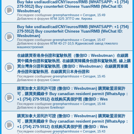
Buy fake usd/aud/cad/CNY/euros/RMB (WHATSAPP: +1 (754)
279-5912) Buy counterfeit Chinese Yuan/RMB (WeChat ID:
Wesbutman)
Последнее сообщение
greenpharmhouse
«
Сегодня, 15:49
Добавлено в форуме
КПМ 32/5 ЗПТО им. Кирова
Buy fake usd/aud/cad/CNY/euros/RMB (WHATSAPP: +1 (754)
279-5912) Buy counterfeit Chinese Yuan/RMB (WeChat ID:
Wesbutman)
Последнее сообщение
greenpharmhouse
«
Сегодня, 15:47
Добавлено в форуме
КПМ 40-27-10,5 Ждановский завод тяжелого
машиностроения
在線購買香港身份證和駕駛執照（微信ID：Wesbutman）在線購
買中國身份證和駕駛執照. 在線購買韓國身份證和駕駛執照. 線上購
買台灣身分證和駕駛執照. (微信ID：Wesbutman）在線購買泰國
身份證和駕駛執照. 在線購買日本身份證和
Последнее сообщение
greenpharmhouse
«
Сегодня, 15:45
Добавлено в форуме
Сокол
購買加拿大居民許可證 (微信ID：Wesbutman) 購買歐盟居留許
可，購買美國綠卡 Buy canadian resident permit (WhatsApp：
+1 (754) 279-5912) 在线购买真假护照 (微信ID：Wes
Последнее сообщение
greenpharmhouse
«
Сегодня, 15:44
Добавлено в форуме
Блейхерт
購買加拿大居民許可證 (微信ID：Wesbutman) 購買歐盟居留許
可，購買美國綠卡 Buy canadian resident permit (WhatsApp：
+1 (754) 279-5912) 在线购买真假护照 (微信ID：Wes
Последнее сообщение
greenpharmhouse
«
Сегодня, 15:43