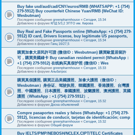
Buy fake usd/aud/cad/CNY/euros/RMB (WHATSAPP: +1 (754)
279-5912) Buy counterfeit Chinese Yuan/RMB (WeChat ID:
Wesbutman)
Последнее сообщение
greenpharmhouse
«
Сегодня, 15:34
Добавлено в форуме
КПД 5/3,2 ЗПТО им. Кирова
Buy Real and Fake Passports online (WhatsApp: +1 (754) 279-
5912) ID card, Drivers license, buy legitimate US passports,
Последнее сообщение
greenpharmhouse
«
Сегодня, 15:34
Добавлено в форуме
Ганц 16/27,5
購買加拿大居民許可證 (微信ID：Wesbutman) 購買歐盟居留許
可，購買美國綠卡 Buy canadian resident permit (WhatsApp：
+1 (754) 279-5912) 在线购买真假护照 (微信ID：Wes
Последнее сообщение
greenpharmhouse
«
Сегодня, 15:33
Добавлено в форуме
Альбатрос
購買真假護照, 購買正品美國護照、加拿大護照（微信ID：
Wesbutman）身份证、驾驶执照、韓國護照、香港護照、台灣護
照、中國護照、日本護照、泰國護照、波蘭護照、澳洲護照、英國
護照（WhatsApp：+1 (754) 279-5912）、
Последнее сообщение
greenpharmhouse
«
Сегодня, 15:32
Добавлено в форуме
Доска объявлений
Compre pasaportes reales y falsos (WhatsApp: +1 (754) 279-
5912), licencias de conducir, tarjetas de identificación; comp
Последнее сообщение
greenpharmhouse
«
Сегодня, 15:32
Добавлено в форуме
Общий форум
Buy IELTS/PMP/NEBOSH/NCLEX,CIPT/TELC Certificates