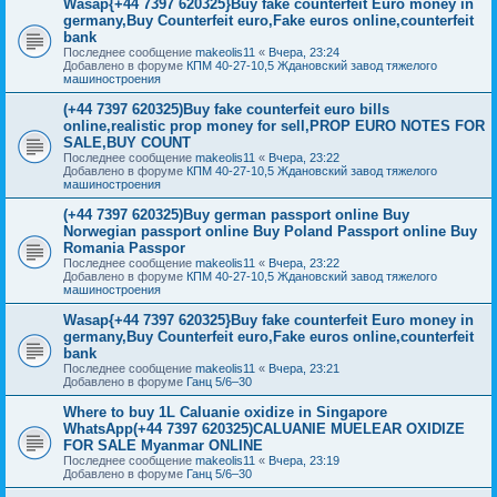
Wasap{+44 7397 620325}Buy fake counterfeit Euro money in
germany,Buy Counterfeit euro,Fake euros online,counterfeit
bank
Последнее сообщение
makeolis11
«
Вчера, 23:24
Добавлено в форуме
КПМ 40-27-10,5 Ждановский завод тяжелого
машиностроения
(+44 7397 620325)Buy fake counterfeit euro bills
online,realistic prop money for sell,PROP EURO NOTES FOR
SALE,BUY COUNT
Последнее сообщение
makeolis11
«
Вчера, 23:22
Добавлено в форуме
КПМ 40-27-10,5 Ждановский завод тяжелого
машиностроения
(+44 7397 620325)Buy german passport online Buy
Norwegian passport online Buy Poland Passport online Buy
Romania Passpor
Последнее сообщение
makeolis11
«
Вчера, 23:22
Добавлено в форуме
КПМ 40-27-10,5 Ждановский завод тяжелого
машиностроения
Wasap{+44 7397 620325}Buy fake counterfeit Euro money in
germany,Buy Counterfeit euro,Fake euros online,counterfeit
bank
Последнее сообщение
makeolis11
«
Вчера, 23:21
Добавлено в форуме
Ганц 5/6–30
Where to buy 1L Caluanie oxidize in Singapore
WhatsApp(+44 7397 620325)CALUANIE MUELEAR OXIDIZE
FOR SALE Myanmar ONLINE
Последнее сообщение
makeolis11
«
Вчера, 23:19
Добавлено в форуме
Ганц 5/6–30