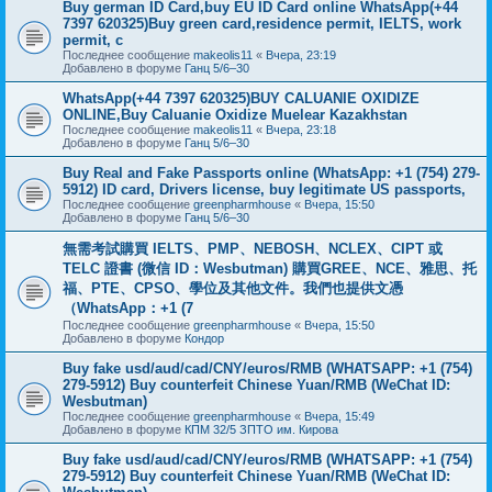
Buy german ID Card,buy EU ID Card online WhatsApp(+44
7397 620325)Buy green card,residence permit, IELTS, work
permit, c
Последнее сообщение
makeolis11
«
Вчера, 23:19
Добавлено в форуме
Ганц 5/6–30
WhatsApp(+44 7397 620325)BUY CALUANIE OXIDIZE
ONLINE,Buy Caluanie Oxidize Muelear Kazakhstan
Последнее сообщение
makeolis11
«
Вчера, 23:18
Добавлено в форуме
Ганц 5/6–30
Buy Real and Fake Passports online (WhatsApp: +1 (754) 279-
5912) ID card, Drivers license, buy legitimate US passports,
Последнее сообщение
greenpharmhouse
«
Вчера, 15:50
Добавлено в форуме
Ганц 5/6–30
無需考試購買 IELTS、PMP、NEBOSH、NCLEX、CIPT 或
TELC 證書 (微信 ID：Wesbutman) 購買GREE、NCE、雅思、托
福、PTE、CPSO、學位及其他文件。我們也提供文憑
（WhatsApp：+1 (7
Последнее сообщение
greenpharmhouse
«
Вчера, 15:50
Добавлено в форуме
Кондор
Buy fake usd/aud/cad/CNY/euros/RMB (WHATSAPP: +1 (754)
279-5912) Buy counterfeit Chinese Yuan/RMB (WeChat ID:
Wesbutman)
Последнее сообщение
greenpharmhouse
«
Вчера, 15:49
Добавлено в форуме
КПМ 32/5 ЗПТО им. Кирова
Buy fake usd/aud/cad/CNY/euros/RMB (WHATSAPP: +1 (754)
279-5912) Buy counterfeit Chinese Yuan/RMB (WeChat ID: