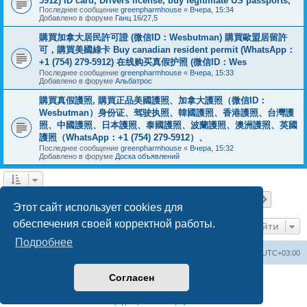
5912) ID card, Drivers license, buy legitimate US passports,
Последнее сообщение
greenpharmhouse
«
Вчера, 15:34
Добавлено в форуме
Ганц 16/27,5
購買加拿大居民許可證 (微信ID：Wesbutman) 購買歐盟居留許
可，購買美國綠卡 Buy canadian resident permit (WhatsApp：
+1 (754) 279-5912) 在线购买真假护照 (微信ID：Wes
Последнее сообщение
greenpharmhouse
«
Вчера, 15:33
Добавлено в форуме
Альбатрос
購買真假護照, 購買正品美國護照、加拿大護照（微信ID：
Wesbutman）身份证、驾驶执照、韓國護照、香港護照、台灣護
照、中國護照、日本護照、泰國護照、波蘭護照、澳洲護照、英國
護照（WhatsApp：+1 (754) 279-5912）、
Последнее сообщение
greenpharmhouse
«
Вчера, 15:32
Добавлено в форуме
Доска объявлений
Страница
1
из
19
1
2
3
4
5
19
След.
Найдено 475 результатов
…
Этот сайт использует cookies для
обеспечения своей корректной работы.
Перейти
Подробнее
Центральный сайт
Список форумов
Часовой пояс:
UTC+03:00
Согласен
Создано на основе
phpBB
® Forum Software © phpBB Limited
Русская поддержка phpBB
Конфиденциальность
|
Правила