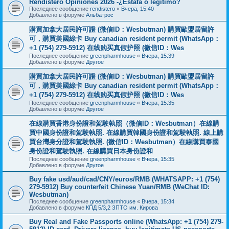
Rendistero Opiniones 2026 -¿Estafa o legítimo?
Последнее сообщение
rendistero
«
Вчера, 15:40
Добавлено в форуме
Альбатрос
購買加拿大居民許可證 (微信ID：Wesbutman) 購買歐盟居留許
可，購買美國綠卡 Buy canadian resident permit (WhatsApp：
+1 (754) 279-5912) 在线购买真假护照 (微信ID：Wes
Последнее сообщение
greenpharmhouse
«
Вчера, 15:39
Добавлено в форуме
Другое
購買加拿大居民許可證 (微信ID：Wesbutman) 購買歐盟居留許
可，購買美國綠卡 Buy canadian resident permit (WhatsApp：
+1 (754) 279-5912) 在线购买真假护照 (微信ID：Wes
Последнее сообщение
greenpharmhouse
«
Вчера, 15:35
Добавлено в форуме
Другое
在線購買香港身份證和駕駛執照（微信ID：Wesbutman）在線購
買中國身份證和駕駛執照. 在線購買韓國身份證和駕駛執照. 線上購
買台灣身分證和駕駛執照. (微信ID：Wesbutman）在線購買泰國
身份證和駕駛執照. 在線購買日本身份證和
Последнее сообщение
greenpharmhouse
«
Вчера, 15:35
Добавлено в форуме
Другое
Buy fake usd/aud/cad/CNY/euros/RMB (WHATSAPP: +1 (754)
279-5912) Buy counterfeit Chinese Yuan/RMB (WeChat ID:
Wesbutman)
Последнее сообщение
greenpharmhouse
«
Вчера, 15:34
Добавлено в форуме
КПД 5/3,2 ЗПТО им. Кирова
Buy Real and Fake Passports online (WhatsApp: +1 (754) 279-