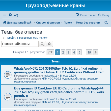
Грузоподъёмные краны
FAQ
Регистрация
Вход
П
Центральный сайт
Список форумов
Поиск
Темы без ответов
о
Темы без ответов
и
Перейти к расширенному поиску
с
Поиск
Расширенный поиск
к
Страница
1
из
19
1
2
3
4
5
19
След.
Найдено 475 результатов
…
Темы
WhatsApp(+371 204 33160)Buy Telc b1 Zertifikat online in
germany,goethe b2 Online,TELC Certificates Without Exam
Последнее сообщение
makeolis11
«
Вчера, 23:26
Добавлено в форуме
КПМ 40-27-10,5 Ждановский завод тяжелого
машиностроения
Buy german ID Card,buy EU ID Card online WhatsApp(+44
7397 620325)Buy green card,residence permit, IELTS, work
permit, c
Последнее сообщение
makeolis11
«
Вчера, 23:26
Добавлено в форуме
КПМ 40-27-10,5 Ждановский завод тяжелого
машиностроения