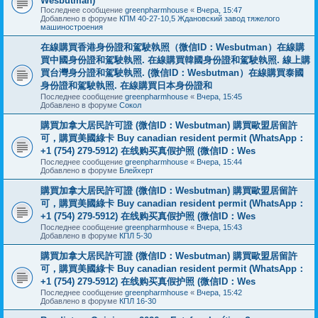
Wesbutman)
Последнее сообщение
greenpharmhouse
«
Вчера, 15:47
Добавлено в форуме
КПМ 40-27-10,5 Ждановский завод тяжелого
машиностроения
在線購買香港身份證和駕駛執照（微信ID：Wesbutman）在線購
買中國身份證和駕駛執照. 在線購買韓國身份證和駕駛執照. 線上購
買台灣身分證和駕駛執照. (微信ID：Wesbutman）在線購買泰國
身份證和駕駛執照. 在線購買日本身份證和
Последнее сообщение
greenpharmhouse
«
Вчера, 15:45
Добавлено в форуме
Сокол
購買加拿大居民許可證 (微信ID：Wesbutman) 購買歐盟居留許
可，購買美國綠卡 Buy canadian resident permit (WhatsApp：
+1 (754) 279-5912) 在线购买真假护照 (微信ID：Wes
Последнее сообщение
greenpharmhouse
«
Вчера, 15:44
Добавлено в форуме
Блейхерт
購買加拿大居民許可證 (微信ID：Wesbutman) 購買歐盟居留許
可，購買美國綠卡 Buy canadian resident permit (WhatsApp：
+1 (754) 279-5912) 在线购买真假护照 (微信ID：Wes
Последнее сообщение
greenpharmhouse
«
Вчера, 15:43
Добавлено в форуме
КПЛ 5-30
購買加拿大居民許可證 (微信ID：Wesbutman) 購買歐盟居留許
可，購買美國綠卡 Buy canadian resident permit (WhatsApp：
+1 (754) 279-5912) 在线购买真假护照 (微信ID：Wes
Последнее сообщение
greenpharmhouse
«
Вчера, 15:42
Добавлено в форуме
КПЛ 16-30