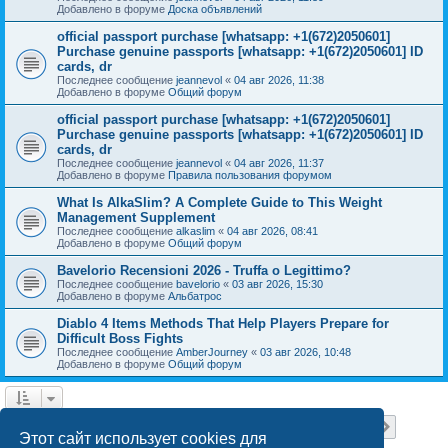
Добавлено в форуме
Доска объявлений
official passport purchase [whatsapp: +1(672)2050601]
Purchase genuine passports [whatsapp: +1(672)2050601] ID
cards, dr
Последнее сообщение
jeannevol
«
04 авг 2026, 11:38
Добавлено в форуме
Общий форум
official passport purchase [whatsapp: +1(672)2050601]
Purchase genuine passports [whatsapp: +1(672)2050601] ID
cards, dr
Последнее сообщение
jeannevol
«
04 авг 2026, 11:37
Добавлено в форуме
Правила пользования форумом
What Is AlkaSlim? A Complete Guide to This Weight
Management Supplement
Последнее сообщение
alkaslim
«
04 авг 2026, 08:41
Добавлено в форуме
Общий форум
Bavelorio Recensioni 2026 - Truffa o Legittimo?
Последнее сообщение
bavelorio
«
03 авг 2026, 15:30
Добавлено в форуме
Альбатрос
Diablo 4 Items Methods That Help Players Prepare for
Difficult Boss Fights
Последнее сообщение
AmberJourney
«
03 авг 2026, 10:48
Добавлено в форуме
Общий форум
Страница
1
из
18
1
2
3
4
5
18
След.
Найдено 446 результатов
…
Этот сайт использует cookies для