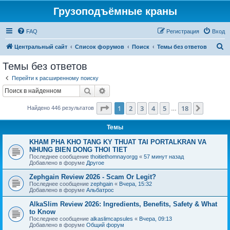
Грузоподъёмные краны
FAQ
Регистрация
Вход
П
Центральный сайт
Список форумов
Поиск
Темы без ответов
о
Темы без ответов
и
Перейти к расширенному поиску
с
Поиск
Расширенный поиск
к
Страница
1
из
18
1
2
3
4
5
18
След.
Найдено 446 результатов
…
Темы
KHAM PHA KHO TANG KY THUAT TAI PORTALKRAN VA
NHUNG BIEN DONG THOI TIET
Последнее сообщение
thoitiethomnayorgg
«
57 минут назад
Добавлено в форуме
Другое
Zephgain Review 2026 - Scam Or Legit?
Последнее сообщение
zephgain
«
Вчера, 15:32
Добавлено в форуме
Альбатрос
AlkaSlim Review 2026: Ingredients, Benefits, Safety & What
to Know
Последнее сообщение
alkaslimcapsules
«
Вчера, 09:13
Добавлено в форуме
Общий форум