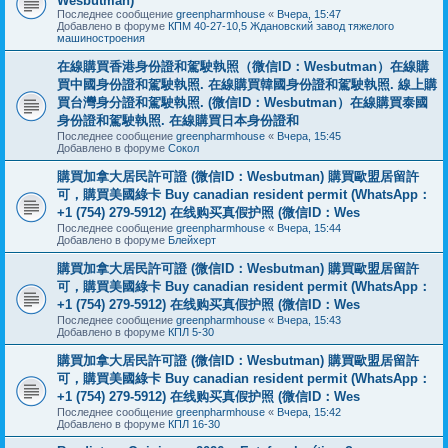
Wesbutman)
Последнее сообщение
greenpharmhouse
«
Вчера, 15:47
Добавлено в форуме
КПМ 40-27-10,5 Ждановский завод тяжелого
машиностроения
在線購買香港身份證和駕駛執照（微信ID：Wesbutman）在線購
買中國身份證和駕駛執照. 在線購買韓國身份證和駕駛執照. 線上購
買台灣身分證和駕駛執照. (微信ID：Wesbutman）在線購買泰國
身份證和駕駛執照. 在線購買日本身份證和
Последнее сообщение
greenpharmhouse
«
Вчера, 15:45
Добавлено в форуме
Сокол
購買加拿大居民許可證 (微信ID：Wesbutman) 購買歐盟居留許
可，購買美國綠卡 Buy canadian resident permit (WhatsApp：
+1 (754) 279-5912) 在线购买真假护照 (微信ID：Wes
Последнее сообщение
greenpharmhouse
«
Вчера, 15:44
Добавлено в форуме
Блейхерт
購買加拿大居民許可證 (微信ID：Wesbutman) 購買歐盟居留許
可，購買美國綠卡 Buy canadian resident permit (WhatsApp：
+1 (754) 279-5912) 在线购买真假护照 (微信ID：Wes
Последнее сообщение
greenpharmhouse
«
Вчера, 15:43
Добавлено в форуме
КПЛ 5-30
購買加拿大居民許可證 (微信ID：Wesbutman) 購買歐盟居留許
可，購買美國綠卡 Buy canadian resident permit (WhatsApp：
+1 (754) 279-5912) 在线购买真假护照 (微信ID：Wes
Последнее сообщение
greenpharmhouse
«
Вчера, 15:42
Добавлено в форуме
КПЛ 16-30