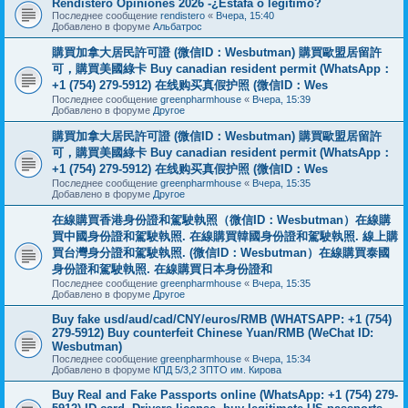
Rendistero Opiniones 2026 -¿Estafa o legítimo?
Последнее сообщение
rendistero
«
Вчера, 15:40
Добавлено в форуме
Альбатрос
購買加拿大居民許可證 (微信ID：Wesbutman) 購買歐盟居留許
可，購買美國綠卡 Buy canadian resident permit (WhatsApp：
+1 (754) 279-5912) 在线购买真假护照 (微信ID：Wes
Последнее сообщение
greenpharmhouse
«
Вчера, 15:39
Добавлено в форуме
Другое
購買加拿大居民許可證 (微信ID：Wesbutman) 購買歐盟居留許
可，購買美國綠卡 Buy canadian resident permit (WhatsApp：
+1 (754) 279-5912) 在线购买真假护照 (微信ID：Wes
Последнее сообщение
greenpharmhouse
«
Вчера, 15:35
Добавлено в форуме
Другое
在線購買香港身份證和駕駛執照（微信ID：Wesbutman）在線購
買中國身份證和駕駛執照. 在線購買韓國身份證和駕駛執照. 線上購
買台灣身分證和駕駛執照. (微信ID：Wesbutman）在線購買泰國
身份證和駕駛執照. 在線購買日本身份證和
Последнее сообщение
greenpharmhouse
«
Вчера, 15:35
Добавлено в форуме
Другое
Buy fake usd/aud/cad/CNY/euros/RMB (WHATSAPP: +1 (754)
279-5912) Buy counterfeit Chinese Yuan/RMB (WeChat ID:
Wesbutman)
Последнее сообщение
greenpharmhouse
«
Вчера, 15:34
Добавлено в форуме
КПД 5/3,2 ЗПТО им. Кирова
Buy Real and Fake Passports online (WhatsApp: +1 (754) 279-