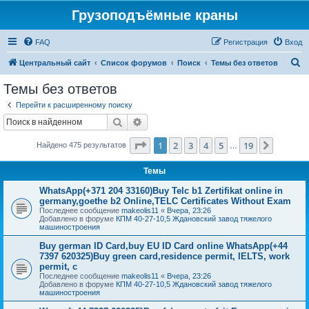
Грузоподъёмные краны
FAQ
Регистрация
Вход
П
Центральный сайт
Список форумов
Поиск
Темы без ответов
о
Темы без ответов
и
Перейти к расширенному поиску
с
Поиск
Расширенный поиск
к
Страница
1
из
19
1
2
3
4
5
19
След.
Найдено 475 результатов
…
Темы
WhatsApp(+371 204 33160)Buy Telc b1 Zertifikat online in
germany,goethe b2 Online,TELC Certificates Without Exam
Последнее сообщение
makeolis11
«
Вчера, 23:26
Добавлено в форуме
КПМ 40-27-10,5 Ждановский завод тяжелого
машиностроения
Buy german ID Card,buy EU ID Card online WhatsApp(+44
7397 620325)Buy green card,residence permit, IELTS, work
permit, c
Последнее сообщение
makeolis11
«
Вчера, 23:26
Добавлено в форуме
КПМ 40-27-10,5 Ждановский завод тяжелого
машиностроения