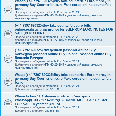
Wasap{+44 7397 620325}Buy fake counterfeit Euro money in
germany,Buy Counterfeit euro,Fake euros online,counterfeit
bank
Последнее сообщение
makeolis11
«
Вчера, 23:24
Добавлено в форуме
КПМ 40-27-10,5 Ждановский завод тяжелого
машиностроения
(+44 7397 620325)Buy fake counterfeit euro bills
online,realistic prop money for sell,PROP EURO NOTES FOR
SALE,BUY COUNT
Последнее сообщение
makeolis11
«
Вчера, 23:22
Добавлено в форуме
КПМ 40-27-10,5 Ждановский завод тяжелого
машиностроения
(+44 7397 620325)Buy german passport online Buy
Norwegian passport online Buy Poland Passport online Buy
Romania Passpor
Последнее сообщение
makeolis11
«
Вчера, 23:22
Добавлено в форуме
КПМ 40-27-10,5 Ждановский завод тяжелого
машиностроения
Wasap{+44 7397 620325}Buy fake counterfeit Euro money in
germany,Buy Counterfeit euro,Fake euros online,counterfeit
bank
Последнее сообщение
makeolis11
«
Вчера, 23:21
Добавлено в форуме
Ганц 5/6–30
Where to buy 1L Caluanie oxidize in Singapore
WhatsApp(+44 7397 620325)CALUANIE MUELEAR OXIDIZE
FOR SALE Myanmar ONLINE
Последнее сообщение
makeolis11
«
Вчера, 23:19
Добавлено в форуме
Ганц 5/6–30