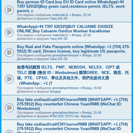
Buy german ID Card,buy EU ID Card online WhatsApp(+44
7397 620325)Buy green card,residence permit, IELTS, work
permit, c
Последнее сообщение
makeolis11
«
Вчера, 23:19
Добавлено в форуме
Ганц 5/6–30
WhatsApp(+44 7397 620325)BUY CALUANIE OXIDIZE
ONLINE,Buy Caluanie Oxidize Muelear Kazakhstan
Последнее сообщение
makeolis11
«
Вчера, 23:18
Добавлено в форуме
Ганц 5/6–30
Buy Real and Fake Passports online (WhatsApp: +1 (754) 279-
5912) ID card, Drivers license, buy legitimate US passports,
Последнее сообщение
greenpharmhouse
«
Вчера, 15:50
Добавлено в форуме
Ганц 5/6–30
無需考試購買 IELTS、PMP、NEBOSH、NCLEX、CIPT 或
TELC 證書 (微信 ID：Wesbutman) 購買GREE、NCE、雅思、托
福、PTE、CPSO、學位及其他文件。我們也提供文憑
（WhatsApp：+1 (7
Последнее сообщение
greenpharmhouse
«
Вчера, 15:50
Добавлено в форуме
Кондор
Buy fake usd/aud/cad/CNY/euros/RMB (WHATSAPP: +1 (754)
279-5912) Buy counterfeit Chinese Yuan/RMB (WeChat ID:
Wesbutman)
Последнее сообщение
greenpharmhouse
«
Вчера, 15:49
Добавлено в форуме
КПМ 32/5 ЗПТО им. Кирова
Buy fake usd/aud/cad/CNY/euros/RMB (WHATSAPP: +1 (754)
279-5912) Buy counterfeit Chinese Yuan/RMB (WeChat ID: