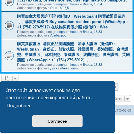
5912) ID card, Drivers license, buy legitimate US passports,
Последнее сообщение
greenpharmhouse
«
Вчера, 15:34
Добавлено в форуме
Ганц 16/27,5
購買加拿大居民許可證 (微信ID：Wesbutman) 購買歐盟居留許
可，購買美國綠卡 Buy canadian resident permit (WhatsApp：
+1 (754) 279-5912) 在线购买真假护照 (微信ID：Wes
Последнее сообщение
greenpharmhouse
«
Вчера, 15:33
Добавлено в форуме
Альбатрос
購買真假護照, 購買正品美國護照、加拿大護照（微信ID：
Wesbutman）身份证、驾驶执照、韓國護照、香港護照、台灣護
照、中國護照、日本護照、泰國護照、波蘭護照、澳洲護照、英國
護照（WhatsApp：+1 (754) 279-5912）、
Последнее сообщение
greenpharmhouse
«
Вчера, 15:32
Добавлено в форуме
Доска объявлений
Страница
1
из
19
1
2
3
4
5
19
След.
Найдено 475 результатов
…
Этот сайт использует cookies для
обеспечения своей корректной работы.
Перейти
Подробнее
Центральный сайт
Список форумов
Часовой пояс:
UTC+03:00
Согласен
Создано на основе
phpBB
® Forum Software © phpBB Limited
Русская поддержка phpBB
Конфиденциальность
|
Правила