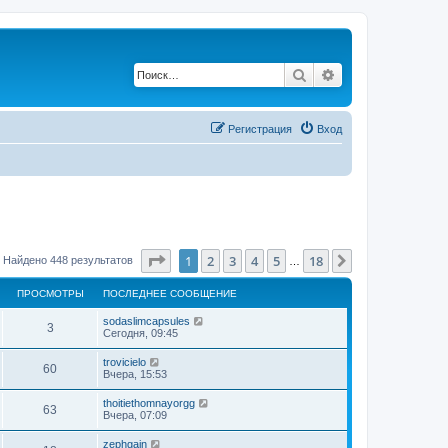
Поиск
Расширенный по
Регистрация
Вход
Страница
1
из
18
1
2
3
4
5
18
След.
Найдено 448 результатов
…
ПРОСМОТРЫ
ПОСЛЕДНЕЕ СООБЩЕНИЕ
sodaslimcapsules
3
Сегодня, 09:45
trovicielo
60
Вчера, 15:53
thoitiethomnayorgg
63
Вчера, 07:09
zephgain