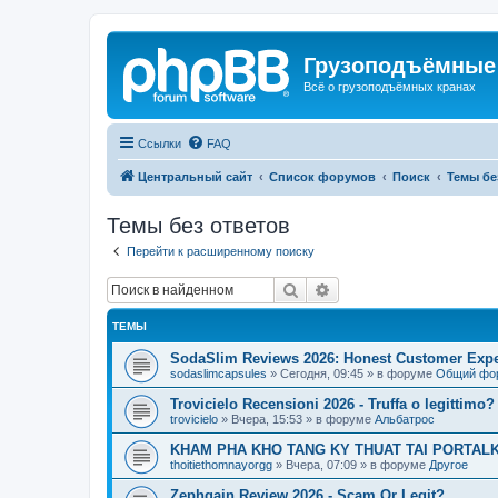
Грузоподъёмные
Всё о грузоподъёмных кранах
Ссылки
FAQ
Центральный сайт
Список форумов
Поиск
Темы бе
Темы без ответов
Перейти к расширенному поиску
Поиск
Расширенный поиск
ТЕМЫ
SodaSlim Reviews 2026: Honest Customer Exper
sodaslimcapsules
»
Сегодня, 09:45
» в форуме
Общий фо
Trovicielo Recensioni 2026 - Truffa o legittimo?
trovicielo
»
Вчера, 15:53
» в форуме
Альбатрос
KHAM PHA KHO TANG KY THUAT TAI PORTALK
thoitiethomnayorgg
»
Вчера, 07:09
» в форуме
Другое
Zephgain Review 2026 - Scam Or Legit?