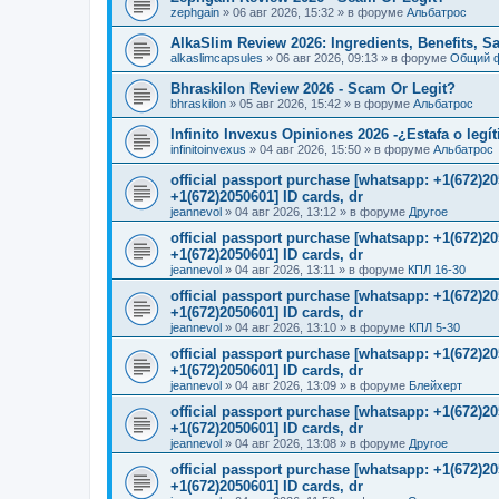
zephgain
»
06 авг 2026, 15:32
» в форуме
Альбатрос
AlkaSlim Review 2026: Ingredients, Benefits, S
alkaslimcapsules
»
06 авг 2026, 09:13
» в форуме
Общий 
Bhraskilon Review 2026 - Scam Or Legit?
bhraskilon
»
05 авг 2026, 15:42
» в форуме
Альбатрос
Infinito Invexus Opiniones 2026 -¿Estafa o legí
infinitoinvexus
»
04 авг 2026, 15:50
» в форуме
Альбатрос
official passport purchase [whatsapp: +1(672)
+1(672)2050601] ID cards, dr
jeannevol
»
04 авг 2026, 13:12
» в форуме
Другое
official passport purchase [whatsapp: +1(672)
+1(672)2050601] ID cards, dr
jeannevol
»
04 авг 2026, 13:11
» в форуме
КПЛ 16-30
official passport purchase [whatsapp: +1(672)
+1(672)2050601] ID cards, dr
jeannevol
»
04 авг 2026, 13:10
» в форуме
КПЛ 5-30
official passport purchase [whatsapp: +1(672)
+1(672)2050601] ID cards, dr
jeannevol
»
04 авг 2026, 13:09
» в форуме
Блейхерт
official passport purchase [whatsapp: +1(672)
+1(672)2050601] ID cards, dr
jeannevol
»
04 авг 2026, 13:08
» в форуме
Другое
official passport purchase [whatsapp: +1(672)
+1(672)2050601] ID cards, dr