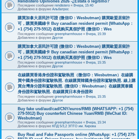
Rendistero Opiniones 2026 -¿Estafa o legítimo?
Последнее сообщение
rendistero
«
Вчера, 15:40
Добавлено в форуме
Альбатрос
購買加拿大居民許可證 (微信ID：Wesbutman) 購買歐盟居留許
可，購買美國綠卡 Buy canadian resident permit (WhatsApp：
+1 (754) 279-5912) 在线购买真假护照 (微信ID：Wes
Последнее сообщение
greenpharmhouse
«
Вчера, 15:39
Добавлено в форуме
Другое
購買加拿大居民許可證 (微信ID：Wesbutman) 購買歐盟居留許
可，購買美國綠卡 Buy canadian resident permit (WhatsApp：
+1 (754) 279-5912) 在线购买真假护照 (微信ID：Wes
Последнее сообщение
greenpharmhouse
«
Вчера, 15:35
Добавлено в форуме
Другое
在線購買香港身份證和駕駛執照（微信ID：Wesbutman）在線購
買中國身份證和駕駛執照. 在線購買韓國身份證和駕駛執照. 線上購
買台灣身分證和駕駛執照. (微信ID：Wesbutman）在線購買泰國
身份證和駕駛執照. 在線購買日本身份證和
Последнее сообщение
greenpharmhouse
«
Вчера, 15:35
Добавлено в форуме
Другое
Buy fake usd/aud/cad/CNY/euros/RMB (WHATSAPP: +1 (754)
279-5912) Buy counterfeit Chinese Yuan/RMB (WeChat ID:
Wesbutman)
Последнее сообщение
greenpharmhouse
«
Вчера, 15:34
Добавлено в форуме
КПД 5/3,2 ЗПТО им. Кирова
Buy Real and Fake Passports online (WhatsApp: +1 (754) 279-