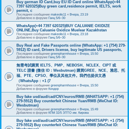
Buy german ID Card,buy EU ID Card online WhatsApp(+44
7397 620325)Buy green card,residence permit, IELTS, work
permit, c
Последнее сообщение
makeolis11
«
Вчера, 23:19
Добавлено в форуме
Ганц 5/6–30
WhatsApp(+44 7397 620325)BUY CALUANIE OXIDIZE
ONLINE,Buy Caluanie Oxidize Muelear Kazakhstan
Последнее сообщение
makeolis11
«
Вчера, 23:18
Добавлено в форуме
Ганц 5/6–30
Buy Real and Fake Passports online (WhatsApp: +1 (754) 279-
5912) ID card, Drivers license, buy legitimate US passports,
Последнее сообщение
greenpharmhouse
«
Вчера, 15:50
Добавлено в форуме
Ганц 5/6–30
無需考試購買 IELTS、PMP、NEBOSH、NCLEX、CIPT 或
TELC 證書 (微信 ID：Wesbutman) 購買GREE、NCE、雅思、托
福、PTE、CPSO、學位及其他文件。我們也提供文憑
（WhatsApp：+1 (7
Последнее сообщение
greenpharmhouse
«
Вчера, 15:50
Добавлено в форуме
Кондор
Buy fake usd/aud/cad/CNY/euros/RMB (WHATSAPP: +1 (754)
279-5912) Buy counterfeit Chinese Yuan/RMB (WeChat ID:
Wesbutman)
Последнее сообщение
greenpharmhouse
«
Вчера, 15:49
Добавлено в форуме
КПМ 32/5 ЗПТО им. Кирова
Buy fake usd/aud/cad/CNY/euros/RMB (WHATSAPP: +1 (754)
279-5912) Buy counterfeit Chinese Yuan/RMB (WeChat ID: