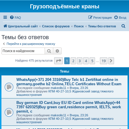
Грузоподъёмные краны
FAQ
Регистрация
Вход
П
Центральный сайт
Список форумов
Поиск
Темы без ответов
о
Темы без ответов
и
Перейти к расширенному поиску
с
Поиск
Расширенный поиск
к
Страница
1
из
19
1
2
3
4
5
19
След.
Найдено 475 результатов
…
Темы
WhatsApp(+371 204 33160)Buy Telc b1 Zertifikat online in
germany,goethe b2 Online,TELC Certificates Without Exam
Последнее сообщение
makeolis11
«
Вчера, 23:26
Добавлено в форуме
КПМ 40-27-10,5 Ждановский завод тяжелого
машиностроения
Buy german ID Card,buy EU ID Card online WhatsApp(+44
7397 620325)Buy green card,residence permit, IELTS, work
permit, c
Последнее сообщение
makeolis11
«
Вчера, 23:26
Добавлено в форуме
КПМ 40-27-10,5 Ждановский завод тяжелого
машиностроения