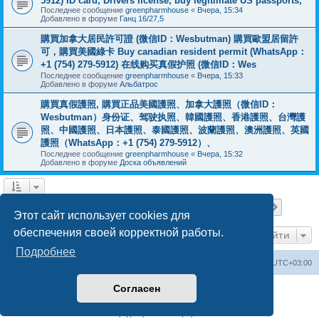
5912) ID card, Drivers license, buy legitimate US passports,
Последнее сообщение
greenpharmhouse
«
Вчера, 15:34
Добавлено в форуме
Ганц 16/27,5
購買加拿大居民許可證 (微信ID：Wesbutman) 購買歐盟居留許
可，購買美國綠卡 Buy canadian resident permit (WhatsApp：
+1 (754) 279-5912) 在线购买真假护照 (微信ID：Wes
Последнее сообщение
greenpharmhouse
«
Вчера, 15:33
Добавлено в форуме
Альбатрос
購買真假護照, 購買正品美國護照、加拿大護照（微信ID：
Wesbutman）身份证、驾驶执照、韓國護照、香港護照、台灣護
照、中國護照、日本護照、泰國護照、波蘭護照、澳洲護照、英國
護照（WhatsApp：+1 (754) 279-5912）、
Последнее сообщение
greenpharmhouse
«
Вчера, 15:32
Добавлено в форуме
Доска объявлений
Страница
1
из
19
1
2
3
4
5
19
След.
Найдено 475 результатов
…
Этот сайт использует cookies для
обеспечения своей корректной работы.
Перейти
Подробнее
Центральный сайт
Список форумов
Часовой пояс:
UTC+03:00
Согласен
Создано на основе
phpBB
® Forum Software © phpBB Limited
Русская поддержка phpBB
Конфиденциальность
|
Правила