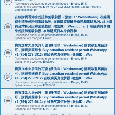
Wesbutman)
Последнее сообщение
greenpharmhouse
«
Вчера, 15:47
Добавлено в форуме
КПМ 40-27-10,5 Ждановский завод тяжелого
машиностроения
在線購買香港身份證和駕駛執照（微信ID：Wesbutman）在線購
買中國身份證和駕駛執照. 在線購買韓國身份證和駕駛執照. 線上購
買台灣身分證和駕駛執照. (微信ID：Wesbutman）在線購買泰國
身份證和駕駛執照. 在線購買日本身份證和
Последнее сообщение
greenpharmhouse
«
Вчера, 15:45
Добавлено в форуме
Сокол
購買加拿大居民許可證 (微信ID：Wesbutman) 購買歐盟居留許
可，購買美國綠卡 Buy canadian resident permit (WhatsApp：
+1 (754) 279-5912) 在线购买真假护照 (微信ID：Wes
Последнее сообщение
greenpharmhouse
«
Вчера, 15:44
Добавлено в форуме
Блейхерт
購買加拿大居民許可證 (微信ID：Wesbutman) 購買歐盟居留許
可，購買美國綠卡 Buy canadian resident permit (WhatsApp：
+1 (754) 279-5912) 在线购买真假护照 (微信ID：Wes
Последнее сообщение
greenpharmhouse
«
Вчера, 15:43
Добавлено в форуме
КПЛ 5-30
購買加拿大居民許可證 (微信ID：Wesbutman) 購買歐盟居留許
可，購買美國綠卡 Buy canadian resident permit (WhatsApp：
+1 (754) 279-5912) 在线购买真假护照 (微信ID：Wes
Последнее сообщение
greenpharmhouse
«
Вчера, 15:42
Добавлено в форуме
КПЛ 16-30