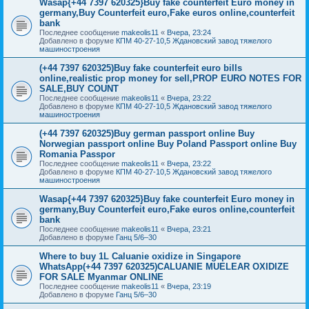
Wasap{+44 7397 620325}Buy fake counterfeit Euro money in
germany,Buy Counterfeit euro,Fake euros online,counterfeit
bank
Последнее сообщение
makeolis11
«
Вчера, 23:24
Добавлено в форуме
КПМ 40-27-10,5 Ждановский завод тяжелого
машиностроения
(+44 7397 620325)Buy fake counterfeit euro bills
online,realistic prop money for sell,PROP EURO NOTES FOR
SALE,BUY COUNT
Последнее сообщение
makeolis11
«
Вчера, 23:22
Добавлено в форуме
КПМ 40-27-10,5 Ждановский завод тяжелого
машиностроения
(+44 7397 620325)Buy german passport online Buy
Norwegian passport online Buy Poland Passport online Buy
Romania Passpor
Последнее сообщение
makeolis11
«
Вчера, 23:22
Добавлено в форуме
КПМ 40-27-10,5 Ждановский завод тяжелого
машиностроения
Wasap{+44 7397 620325}Buy fake counterfeit Euro money in
germany,Buy Counterfeit euro,Fake euros online,counterfeit
bank
Последнее сообщение
makeolis11
«
Вчера, 23:21
Добавлено в форуме
Ганц 5/6–30
Where to buy 1L Caluanie oxidize in Singapore
WhatsApp(+44 7397 620325)CALUANIE MUELEAR OXIDIZE
FOR SALE Myanmar ONLINE
Последнее сообщение
makeolis11
«
Вчера, 23:19
Добавлено в форуме
Ганц 5/6–30