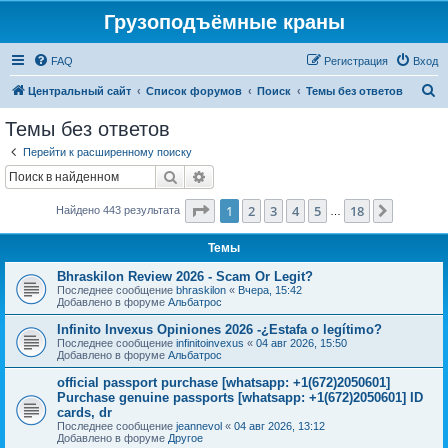
Грузоподъёмные краны
FAQ
Регистрация
Вход
П
Центральный сайт
Список форумов
Поиск
Темы без ответов
о
Темы без ответов
и
Перейти к расширенному поиску
с
Поиск
Расширенный поиск
к
Страница
1
из
18
1
2
3
4
5
18
След.
Найдено 443 результата
…
Темы
Bhraskilon Review 2026 - Scam Or Legit?
Последнее сообщение
bhraskilon
«
Вчера, 15:42
Добавлено в форуме
Альбатрос
Infinito Invexus Opiniones 2026 -¿Estafa o legítimo?
Последнее сообщение
infinitoinvexus
«
04 авг 2026, 15:50
Добавлено в форуме
Альбатрос
official passport purchase [whatsapp: +1(672)2050601]
Purchase genuine passports [whatsapp: +1(672)2050601] ID
cards, dr
Последнее сообщение
jeannevol
«
04 авг 2026, 13:12
Добавлено в форуме
Другое