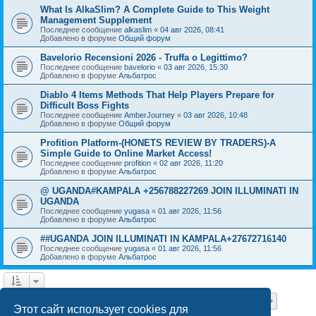
What Is AlkaSlim? A Complete Guide to This Weight
Management Supplement
Последнее сообщение
alkaslim
«
04 авг 2026, 08:41
Добавлено в форуме
Общий форум
Bavelorio Recensioni 2026 - Truffa o Legittimo?
Последнее сообщение
bavelorio
«
03 авг 2026, 15:30
Добавлено в форуме
Альбатрос
Diablo 4 Items Methods That Help Players Prepare for
Difficult Boss Fights
Последнее сообщение
AmberJourney
«
03 авг 2026, 10:48
Добавлено в форуме
Общий форум
Profition Platform-(HONETS REVIEW BY TRADERS)-A
Simple Guide to Online Market Access!
Последнее сообщение
profition
«
02 авг 2026, 11:20
Добавлено в форуме
Альбатрос
@ UGANDA#KAMPALA +256788227269 JOIN ILLUMINATI IN
UGANDA
Последнее сообщение
yugasa
«
01 авг 2026, 11:56
Добавлено в форуме
Альбатрос
##UGANDA JOIN ILLUMINATI IN KAMPALA+27672716140
Последнее сообщение
yugasa
«
01 авг 2026, 11:56
Добавлено в форуме
Альбатрос
Страница
1
из
18
1
2
3
4
5
18
След.
Найдено 443 результата
…
Этот сайт использует cookies для