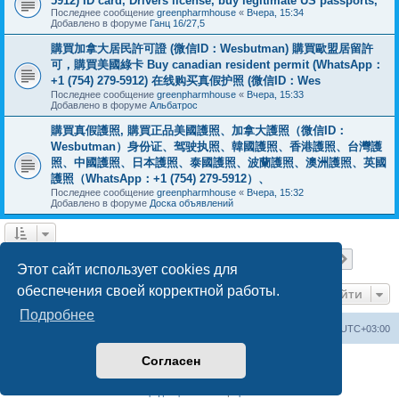
5912) ID card, Drivers license, buy legitimate US passports,
Последнее сообщение
greenpharmhouse
«
Вчера, 15:34
Добавлено в форуме
Ганц 16/27,5
購買加拿大居民許可證 (微信ID：Wesbutman) 購買歐盟居留許
可，購買美國綠卡 Buy canadian resident permit (WhatsApp：
+1 (754) 279-5912) 在线购买真假护照 (微信ID：Wes
Последнее сообщение
greenpharmhouse
«
Вчера, 15:33
Добавлено в форуме
Альбатрос
購買真假護照, 購買正品美國護照、加拿大護照（微信ID：
Wesbutman）身份证、驾驶执照、韓國護照、香港護照、台灣護
照、中國護照、日本護照、泰國護照、波蘭護照、澳洲護照、英國
護照（WhatsApp：+1 (754) 279-5912）、
Последнее сообщение
greenpharmhouse
«
Вчера, 15:32
Добавлено в форуме
Доска объявлений
Страница
1
из
19
1
2
3
4
5
19
След.
Найдено 475 результатов
…
Этот сайт использует cookies для
обеспечения своей корректной работы.
Перейти
Подробнее
Центральный сайт
Список форумов
Часовой пояс:
UTC+03:00
Согласен
Создано на основе
phpBB
® Forum Software © phpBB Limited
Русская поддержка phpBB
Конфиденциальность
|
Правила