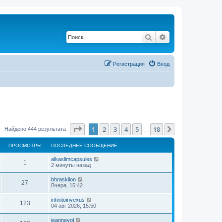
Поиск
Расширенный по
Регистрация
Вход
Страница
1
из
18
1
2
3
4
5
18
След.
Найдено 444 результата
…
ПРОСМОТРЫ
ПОСЛЕДНЕЕ СООБЩЕНИЕ
alkaslimcapsules
1
2 минуты назад
bhraskilon
27
Вчера, 15:42
infinitoinvexus
123
04 авг 2026, 15:50
jeannevol