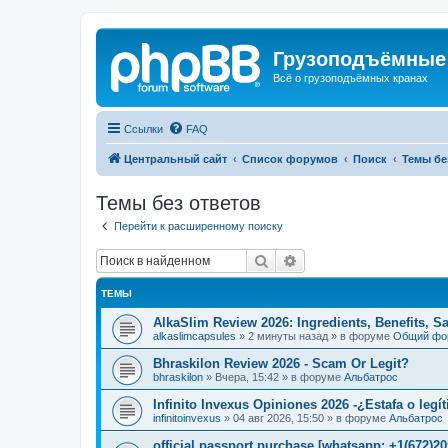
Грузоподъёмные
Всё о грузоподъёмных кранах
Ссылки
FAQ
Центральный сайт
Список форумов
Поиск
Темы бе
Темы без ответов
Перейти к расширенному поиску
Поиск
Расширенный поиск
ТЕМЫ
AlkaSlim Review 2026: Ingredients, Benefits, S
alkaslimcapsules
»
2 минуты назад
» в форуме
Общий фо
Bhraskilon Review 2026 - Scam Or Legit?
bhraskilon
»
Вчера, 15:42
» в форуме
Альбатрос
Infinito Invexus Opiniones 2026 -¿Estafa o legí
infinitoinvexus
»
04 авг 2026, 15:50
» в форуме
Альбатрос
official passport purchase [whatsapp: +1(672)