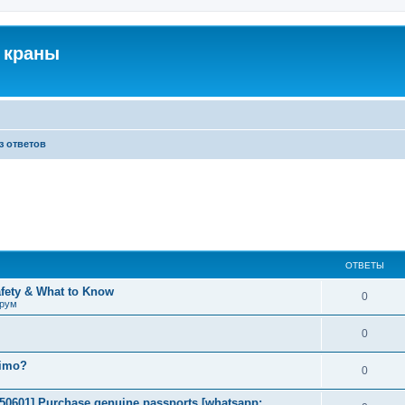
 краны
з ответов
ОТВЕТЫ
afety & What to Know
0
рум
0
timo?
0
2050601] Purchase genuine passports [whatsapp: