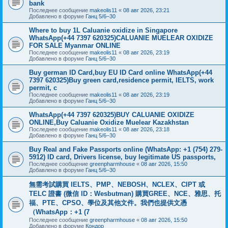
bank
Последнее сообщение
makeolis11
«
08 авг 2026, 23:21
Добавлено в форуме
Ганц 5/6–30
Where to buy 1L Caluanie oxidize in Singapore
WhatsApp(+44 7397 620325)CALUANIE MUELEAR OXIDIZE
FOR SALE Myanmar ONLINE
Последнее сообщение
makeolis11
«
08 авг 2026, 23:19
Добавлено в форуме
Ганц 5/6–30
Buy german ID Card,buy EU ID Card online WhatsApp(+44
7397 620325)Buy green card,residence permit, IELTS, work
permit, c
Последнее сообщение
makeolis11
«
08 авг 2026, 23:19
Добавлено в форуме
Ганц 5/6–30
WhatsApp(+44 7397 620325)BUY CALUANIE OXIDIZE
ONLINE,Buy Caluanie Oxidize Muelear Kazakhstan
Последнее сообщение
makeolis11
«
08 авг 2026, 23:18
Добавлено в форуме
Ганц 5/6–30
Buy Real and Fake Passports online (WhatsApp: +1 (754) 279-
5912) ID card, Drivers license, buy legitimate US passports,
Последнее сообщение
greenpharmhouse
«
08 авг 2026, 15:50
Добавлено в форуме
Ганц 5/6–30
無需考試購買 IELTS、PMP、NEBOSH、NCLEX、CIPT 或
TELC 證書 (微信 ID：Wesbutman) 購買GREE、NCE、雅思、托
福、PTE、CPSO、學位及其他文件。我們也提供文憑
（WhatsApp：+1 (7
Последнее сообщение
greenpharmhouse
«
08 авг 2026, 15:50
Добавлено в форуме
Кондор