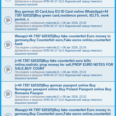
Добавлено в форуме
КПМ 40-27-10,5 Ждановский завод тяжелого
машиностроения
Buy german ID Card,buy EU ID Card online WhatsApp(+44
7397 620325)Buy green card,residence permit, IELTS, work
permit, c
Последнее сообщение
makeolis11
«
08 авг 2026, 23:26
Добавлено в форуме
КПМ 40-27-10,5 Ждановский завод тяжелого
машиностроения
Wasap{+44 7397 620325}Buy fake counterfeit Euro money in
germany,Buy Counterfeit euro,Fake euros online,counterfeit
bank
Последнее сообщение
makeolis11
«
08 авг 2026, 23:24
Добавлено в форуме
КПМ 40-27-10,5 Ждановский завод тяжелого
машиностроения
(+44 7397 620325)Buy fake counterfeit euro bills
online,realistic prop money for sell,PROP EURO NOTES FOR
SALE,BUY COUNT
Последнее сообщение
makeolis11
«
08 авг 2026, 23:22
Добавлено в форуме
КПМ 40-27-10,5 Ждановский завод тяжелого
машиностроения
(+44 7397 620325)Buy german passport online Buy
Norwegian passport online Buy Poland Passport online Buy
Romania Passpor
Последнее сообщение
makeolis11
«
08 авг 2026, 23:22
Добавлено в форуме
КПМ 40-27-10,5 Ждановский завод тяжелого
машиностроения
Wasap{+44 7397 620325}Buy fake counterfeit Euro money in
germany,Buy Counterfeit euro,Fake euros online,counterfeit