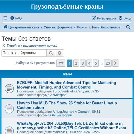
Грузоподъёмные краны
FAQ
Регистрация
Вход
П
Центральный сайт
Список форумов
Поиск
Темы без ответов
о
Темы без ответов
и
Перейти к расширенному поиску
с
Поиск
Расширенный поиск
к
Страница
1
из
20
1
2
3
4
5
20
След.
Найдено 477 результатов
…
Темы
EZBUFF: Mistfall Hunter Advanced Tips for Mastering
Movement, Timing, and Combat Control
Последнее сообщение
TurboSentinel
«
Сегодня, 09:35
Добавлено в форуме
Альбатрос
How to Use MLB The Show 26 Stubs for Better Lineup
Customization
Последнее сообщение
AmberJourney
«
Сегодня, 09:31
Добавлено в форуме
Общий форум
WhatsApp(+371 204 33160)Buy Telc b1 Zertifikat online in
germany,goethe b2 Online,TELC Certificates Without Exam
Последнее сообщение
makeolis11
«
08 авг 2026, 23:26