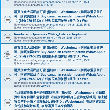
Последнее сообщение
greenpharmhouse
«
08 авг 2026, 15:43
Добавлено в форуме
КПЛ 5-30
購買加拿大居民許可證 (微信ID：Wesbutman) 購買歐盟居留許
可，購買美國綠卡 Buy canadian resident permit (WhatsApp：
+1 (754) 279-5912) 在线购买真假护照 (微信ID：Wes
Последнее сообщение
greenpharmhouse
«
08 авг 2026, 15:42
Добавлено в форуме
КПЛ 16-30
Rendistero Opiniones 2026 -¿Estafa o legítimo?
Последнее сообщение
rendistero
«
08 авг 2026, 15:40
Добавлено в форуме
Альбатрос
購買加拿大居民許可證 (微信ID：Wesbutman) 購買歐盟居留許
可，購買美國綠卡 Buy canadian resident permit (WhatsApp：
+1 (754) 279-5912) 在线购买真假护照 (微信ID：Wes
Последнее сообщение
greenpharmhouse
«
08 авг 2026, 15:39
Добавлено в форуме
Другое
購買加拿大居民許可證 (微信ID：Wesbutman) 購買歐盟居留許
可，購買美國綠卡 Buy canadian resident permit (WhatsApp：
+1 (754) 279-5912) 在线购买真假护照 (微信ID：Wes
Последнее сообщение
greenpharmhouse
«
08 авг 2026, 15:35
Добавлено в форуме
Другое
在線購買香港身份證和駕駛執照（微信ID：Wesbutman）在線購
買中國身份證和駕駛執照. 在線購買韓國身份證和駕駛執照. 線上購
買台灣身分證和駕駛執照. (微信ID：Wesbutman）在線購買泰國
身份證和駕駛執照. 在線購買日本身份證和
Последнее сообщение
greenpharmhouse
«
08 авг 2026, 15:35