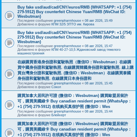
Buy fake usd/aud/cad/CNY/euros/RMB (WHATSAPP: +1 (754)
279-5912) Buy counterfeit Chinese Yuan/RMB (WeChat ID:
Wesbutman)
Последнее сообщение
greenpharmhouse
«
08 авг 2026, 15:49
Добавлено в форуме
КПМ 32/5 ЗПТО им. Кирова
Buy fake usd/aud/cad/CNY/euros/RMB (WHATSAPP: +1 (754)
279-5912) Buy counterfeit Chinese Yuan/RMB (WeChat ID:
Wesbutman)
Последнее сообщение
greenpharmhouse
«
08 авг 2026, 15:47
Добавлено в форуме
КПМ 40-27-10,5 Ждановский завод тяжелого
машиностроения
在線購買香港身份證和駕駛執照（微信ID：Wesbutman）在線購
買中國身份證和駕駛執照. 在線購買韓國身份證和駕駛執照. 線上購
買台灣身分證和駕駛執照. (微信ID：Wesbutman）在線購買泰國
身份證和駕駛執照. 在線購買日本身份證和
Последнее сообщение
greenpharmhouse
«
08 авг 2026, 15:45
Добавлено в форуме
Сокол
購買加拿大居民許可證 (微信ID：Wesbutman) 購買歐盟居留許
可，購買美國綠卡 Buy canadian resident permit (WhatsApp：
+1 (754) 279-5912) 在线购买真假护照 (微信ID：Wes
Последнее сообщение
greenpharmhouse
«
08 авг 2026, 15:44
Добавлено в форуме
Блейхерт
購買加拿大居民許可證 (微信ID：Wesbutman) 購買歐盟居留許
可，購買美國綠卡 Buy canadian resident permit (WhatsApp：
+1 (754) 279-5912) 在线购买真假护照 (微信ID：Wes