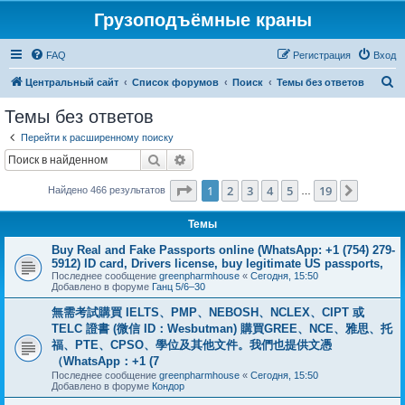
Грузоподъёмные краны
FAQ
Регистрация
Вход
П
Центральный сайт
Список форумов
Поиск
Темы без ответов
о
Темы без ответов
и
Перейти к расширенному поиску
с
Поиск
Расширенный поиск
к
Страница
1
из
19
1
2
3
4
5
19
След.
Найдено 466 результатов
…
Темы
Buy Real and Fake Passports online (WhatsApp: +1 (754) 279-
5912) ID card, Drivers license, buy legitimate US passports,
Последнее сообщение
greenpharmhouse
«
Сегодня, 15:50
Добавлено в форуме
Ганц 5/6–30
無需考試購買 IELTS、PMP、NEBOSH、NCLEX、CIPT 或
TELC 證書 (微信 ID：Wesbutman) 購買GREE、NCE、雅思、托
福、PTE、CPSO、學位及其他文件。我們也提供文憑
（WhatsApp：+1 (7
Последнее сообщение
greenpharmhouse
«
Сегодня, 15:50
Добавлено в форуме
Кондор