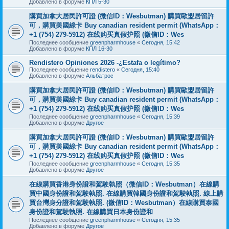
Добавлено в форуме
КПЛ 5-30
購買加拿大居民許可證 (微信ID：Wesbutman) 購買歐盟居留許
可，購買美國綠卡 Buy canadian resident permit (WhatsApp：
+1 (754) 279-5912) 在线购买真假护照 (微信ID：Wes
Последнее сообщение
greenpharmhouse
«
Сегодня, 15:42
Добавлено в форуме
КПЛ 16-30
Rendistero Opiniones 2026 -¿Estafa o legítimo?
Последнее сообщение
rendistero
«
Сегодня, 15:40
Добавлено в форуме
Альбатрос
購買加拿大居民許可證 (微信ID：Wesbutman) 購買歐盟居留許
可，購買美國綠卡 Buy canadian resident permit (WhatsApp：
+1 (754) 279-5912) 在线购买真假护照 (微信ID：Wes
Последнее сообщение
greenpharmhouse
«
Сегодня, 15:39
Добавлено в форуме
Другое
購買加拿大居民許可證 (微信ID：Wesbutman) 購買歐盟居留許
可，購買美國綠卡 Buy canadian resident permit (WhatsApp：
+1 (754) 279-5912) 在线购买真假护照 (微信ID：Wes
Последнее сообщение
greenpharmhouse
«
Сегодня, 15:35
Добавлено в форуме
Другое
在線購買香港身份證和駕駛執照（微信ID：Wesbutman）在線購
買中國身份證和駕駛執照. 在線購買韓國身份證和駕駛執照. 線上購
買台灣身分證和駕駛執照. (微信ID：Wesbutman）在線購買泰國
身份證和駕駛執照. 在線購買日本身份證和
Последнее сообщение
greenpharmhouse
«
Сегодня, 15:35
Добавлено в форуме
Другое