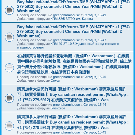
Buy fake usd/aud/cad/CNY/euros/RMB (WHATSAPP: +1 (754)
279-5912) Buy counterfeit Chinese Yuan/RMB (WeChat ID:
Wesbutman)
Последнее сообщение
greenpharmhouse
«
Сегодня, 15:49
Добавлено в форуме
КПМ 32/5 ЗПТО им. Кирова
Buy fake usd/aud/cad/CNY/euros/RMB (WHATSAPP: +1 (754)
279-5912) Buy counterfeit Chinese Yuan/RMB (WeChat ID:
Wesbutman)
Последнее сообщение
greenpharmhouse
«
Сегодня, 15:47
Добавлено в форуме
КПМ 40-27-10,5 Ждановский завод тяжелого
машиностроения
在線購買香港身份證和駕駛執照（微信ID：Wesbutman）在線購
買中國身份證和駕駛執照. 在線購買韓國身份證和駕駛執照. 線上購
買台灣身分證和駕駛執照. (微信ID：Wesbutman）在線購買泰國
身份證和駕駛執照. 在線購買日本身份證和
Последнее сообщение
greenpharmhouse
«
Сегодня, 15:45
Добавлено в форуме
Сокол
購買加拿大居民許可證 (微信ID：Wesbutman) 購買歐盟居留許
可，購買美國綠卡 Buy canadian resident permit (WhatsApp：
+1 (754) 279-5912) 在线购买真假护照 (微信ID：Wes
Последнее сообщение
greenpharmhouse
«
Сегодня, 15:44
Добавлено в форуме
Блейхерт
購買加拿大居民許可證 (微信ID：Wesbutman) 購買歐盟居留許
可，購買美國綠卡 Buy canadian resident permit (WhatsApp：
+1 (754) 279-5912) 在线购买真假护照 (微信ID：Wes
Последнее сообщение
greenpharmhouse
«
Сегодня, 15:43