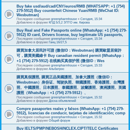
Buy fake usd/aud/cad/CNY/euros/RMB (WHATSAPP: +1 (754)
279-5912) Buy counterfeit Chinese Yuan/RMB (WeChat ID:
Wesbutman)
Последнее сообщение
greenpharmhouse
«
Сегодня, 15:34
Добавлено в форуме
КПД 5/3,2 ЗПТО им. Кирова
Buy Real and Fake Passports online (WhatsApp: +1 (754) 279-
5912) ID card, Drivers license, buy legitimate US passports,
Последнее сообщение
greenpharmhouse
«
Сегодня, 15:34
Добавлено в форуме
Ганц 16/27,5
購買加拿大居民許可證 (微信ID：Wesbutman) 購買歐盟居留許
可，購買美國綠卡 Buy canadian resident permit (WhatsApp：
+1 (754) 279-5912) 在线购买真假护照 (微信ID：Wes
Последнее сообщение
greenpharmhouse
«
Сегодня, 15:33
Добавлено в форуме
Альбатрос
購買真假護照, 購買正品美國護照、加拿大護照（微信ID：
Wesbutman）身份证、驾驶执照、韓國護照、香港護照、台灣護
照、中國護照、日本護照、泰國護照、波蘭護照、澳洲護照、英國
護照（WhatsApp：+1 (754) 279-5912）、
Последнее сообщение
greenpharmhouse
«
Сегодня, 15:32
Добавлено в форуме
Доска объявлений
Compre pasaportes reales y falsos (WhatsApp: +1 (754) 279-
5912), licencias de conducir, tarjetas de identificación; comp
Последнее сообщение
greenpharmhouse
«
Сегодня, 15:32
Добавлено в форуме
Общий форум
Buy IELTS/PMP/NEBOSH/NCLEX,CIPT/TELC Certificates