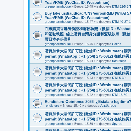
Yuan/RMB (WeChat ID: Wesbutman)
greenpharmhouse
»
Вчера, 15:49
» в форуме
КПМ 32/5 ЗП
Buy fake usd/aud/cad/CNY/euros/RMB (WHATSAPP
Yuan/RMB (WeChat ID: Wesbutman)
greenpharmhouse
»
Вчера, 15:47
» в форуме
КПМ 40-27-1
在線購買香港身份證和駕駛執照（微信ID：Wesbu
和駕駛執照. 線上購買台灣身分證和駕駛執照. (微信
買日本身份證和
greenpharmhouse
»
Вчера, 15:45
» в форуме
Сокол
購買加拿大居民許可證 (微信ID：Wesbutman) 購買歐
permit (WhatsApp：+1 (754) 279-5912) 在
greenpharmhouse
»
Вчера, 15:44
» в форуме
Блейхерт
購買加拿大居民許可證 (微信ID：Wesbutman) 購買歐
permit (WhatsApp：+1 (754) 279-5912) 在
greenpharmhouse
»
Вчера, 15:43
» в форуме
КПЛ 5-30
購買加拿大居民許可證 (微信ID：Wesbutman) 購買歐
permit (WhatsApp：+1 (754) 279-5912) 在
greenpharmhouse
»
Вчера, 15:42
» в форуме
КПЛ 16-30
Rendistero Opiniones 2026 -¿Estafa o legítimo
rendistero
»
Вчера, 15:40
» в форуме
Альбатрос
購買加拿大居民許可證 (微信ID：Wesbutman) 購買歐
permit (WhatsApp：+1 (754) 279-5912) 在
greenpharmhouse
»
Вчера, 15:39
» в форуме
Другое
購買加拿大居民許可證 (微信ID：Wesbutman) 購買歐