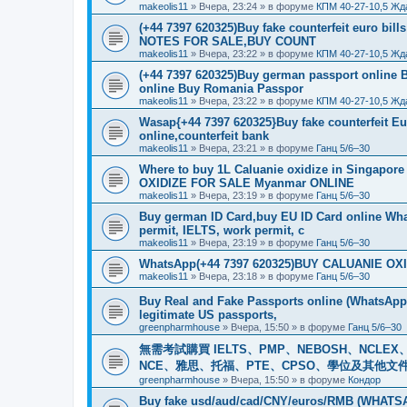
makeolis11
»
Вчера, 23:24
» в форуме
КПМ 40-27-10,5 Жд
(+44 7397 620325)Buy fake counterfeit euro bil
NOTES FOR SALE,BUY COUNT
makeolis11
»
Вчера, 23:22
» в форуме
КПМ 40-27-10,5 Жд
(+44 7397 620325)Buy german passport online 
online Buy Romania Passpor
makeolis11
»
Вчера, 23:22
» в форуме
КПМ 40-27-10,5 Жд
Wasap{+44 7397 620325}Buy fake counterfeit E
online,counterfeit bank
makeolis11
»
Вчера, 23:21
» в форуме
Ганц 5/6–30
Where to buy 1L Caluanie oxidize in Singap
OXIDIZE FOR SALE Myanmar ONLINE
makeolis11
»
Вчера, 23:19
» в форуме
Ганц 5/6–30
Buy german ID Card,buy EU ID Card online Wha
permit, IELTS, work permit, c
makeolis11
»
Вчера, 23:19
» в форуме
Ганц 5/6–30
WhatsApp(+44 7397 620325)BUY CALUANIE OXID
makeolis11
»
Вчера, 23:18
» в форуме
Ганц 5/6–30
Buy Real and Fake Passports online (WhatsApp: 
legitimate US passports,
greenpharmhouse
»
Вчера, 15:50
» в форуме
Ганц 5/6–30
無需考試購買 IELTS、PMP、NEBOSH、NCLEX、CI
NCE、雅思、托福、PTE、CPSO、學位及其他文件。我
greenpharmhouse
»
Вчера, 15:50
» в форуме
Кондор
Buy fake usd/aud/cad/CNY/euros/RMB (WHATSAPP