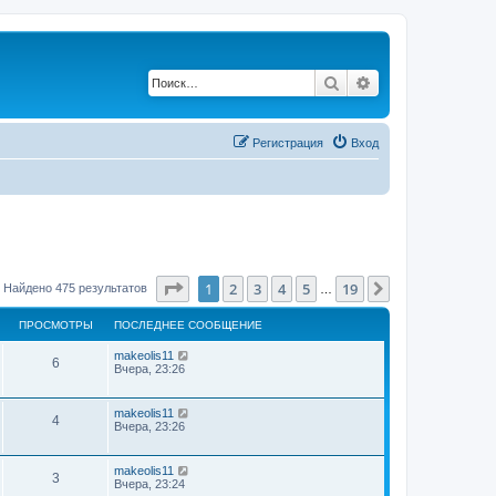
Поиск
Расширенный по
Регистрация
Вход
Страница
1
из
19
1
2
3
4
5
19
След.
Найдено 475 результатов
…
ПРОСМОТРЫ
ПОСЛЕДНЕЕ СООБЩЕНИЕ
makeolis11
6
Вчера, 23:26
makeolis11
4
Вчера, 23:26
makeolis11
3
Вчера, 23:24