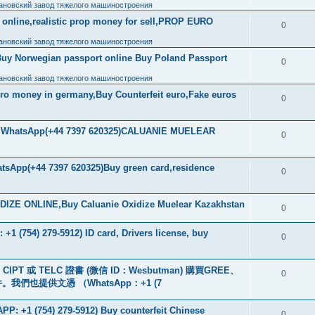
ановский завод тяжелого машиностроения
ls online,realistic prop money for sell,PROP EURO
0
ановский завод тяжелого машиностроения
Buy Norwegian passport online Buy Poland Passport
0
ановский завод тяжелого машиностроения
uro money in germany,Buy Counterfeit euro,Fake euros
0
ore WhatsApp(+44 7397 620325)CALUANIE MUELEAR
0
tsApp(+44 7397 620325)Buy green card,residence
0
IZE ONLINE,Buy Caluanie Oxidize Muelear Kazakhstan
0
+1 (754) 279-5912) ID card, Drivers license, buy
0
PT 或 TELC 證書 (微信 ID：Wesbutman) 購買GREE、
0
們也提供文憑 （WhatsApp：+1 (7
: +1 (754) 279-5912) Buy counterfeit Chinese
0