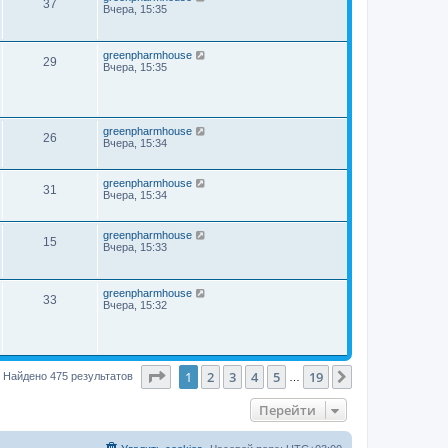
37
Вчера, 15:35
greenpharmhouse
29
Вчера, 15:35
greenpharmhouse
26
Вчера, 15:34
greenpharmhouse
31
Вчера, 15:34
greenpharmhouse
15
Вчера, 15:33
greenpharmhouse
33
Вчера, 15:32
Страница
1
из
19
1
2
3
4
5
19
След.
Найдено 475 результатов
…
Перейти