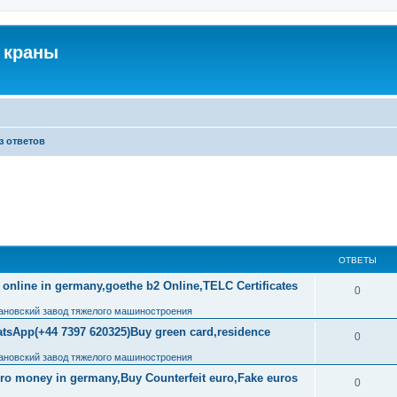
 краны
з ответов
ОТВЕТЫ
 online in germany,goethe b2 Online,TELC Certificates
0
ановский завод тяжелого машиностроения
tsApp(+44 7397 620325)Buy green card,residence
0
ановский завод тяжелого машиностроения
uro money in germany,Buy Counterfeit euro,Fake euros
0