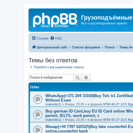
Грузоподъёмные
Всё о грузоподъёмных кранах
Ссылки
FAQ
Центральный сайт
Список форумов
Поиск
Темы бе
Темы без ответов
Перейти к расширенному поиску
Поиск
Расширенный поиск
ТЕМЫ
WhatsApp(+371 204 33160)Buy Telc b1 Zertifikat
Without Exam
makeolis11
»
Вчера, 23:26
» в форуме
КПМ 40-27-10,5 Жд
Buy german ID Card,buy EU ID Card online Wha
permit, IELTS, work permit, c
makeolis11
»
Вчера, 23:26
» в форуме
КПМ 40-27-10,5 Жд
Wasap{+44 7397 620325}Buy fake counterfeit E
online,counterfeit bank