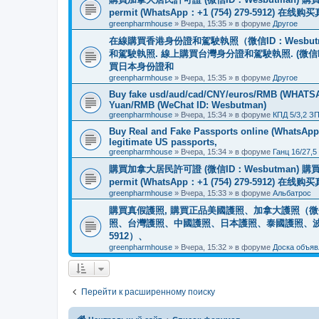
permit (WhatsApp：+1 (754) 279-5912) 在
greenpharmhouse
»
Вчера, 15:35
» в форуме
Другое
在線購買香港身份證和駕駛執照（微信ID：Wesbu
和駕駛執照. 線上購買台灣身分證和駕駛執照. (微信
買日本身份證和
greenpharmhouse
»
Вчера, 15:35
» в форуме
Другое
Buy fake usd/aud/cad/CNY/euros/RMB (WHATSAPP
Yuan/RMB (WeChat ID: Wesbutman)
greenpharmhouse
»
Вчера, 15:34
» в форуме
КПД 5/3,2 З
Buy Real and Fake Passports online (WhatsApp: 
legitimate US passports,
greenpharmhouse
»
Вчера, 15:34
» в форуме
Ганц 16/27,5
購買加拿大居民許可證 (微信ID：Wesbutman) 購買歐
permit (WhatsApp：+1 (754) 279-5912) 在
greenpharmhouse
»
Вчера, 15:33
» в форуме
Альбатрос
購買真假護照, 購買正品美國護照、加拿大護照（微信
照、台灣護照、中國護照、日本護照、泰國護照、波蘭護照、
5912）、
greenpharmhouse
»
Вчера, 15:32
» в форуме
Доска объяв
Перейти к расширенному поиску