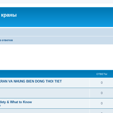
 краны
з ответов
ОТВЕТЫ
RAN VA NHUNG BIEN DONG THOI TIET
0
0
afety & What to Know
0
м