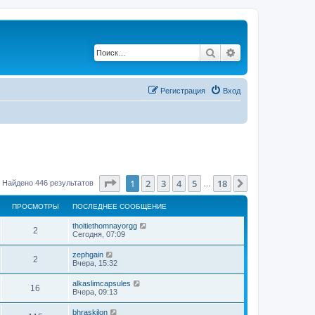
Поиск
Расширенный по
Регистрация
Вход
Страница
1
из
18
1
2
3
4
5
18
След.
Найдено 446 результатов
…
ПРОСМОТРЫ
ПОСЛЕДНЕЕ СООБЩЕНИЕ
thoitiethomnayorgg
2
Сегодня, 07:09
zephgain
2
Вчера, 15:32
alkaslimcapsules
16
Вчера, 09:13
bhraskilon