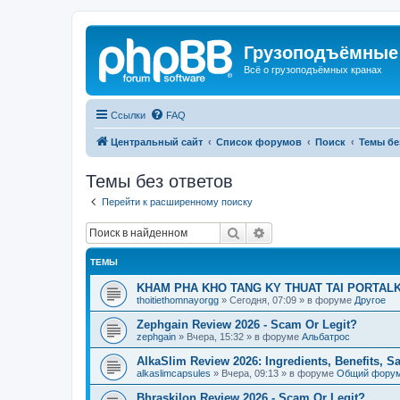
Грузоподъёмные
Всё о грузоподъёмных кранах
Ссылки
FAQ
Центральный сайт
Список форумов
Поиск
Темы бе
Темы без ответов
Перейти к расширенному поиску
Поиск
Расширенный поиск
ТЕМЫ
KHAM PHA KHO TANG KY THUAT TAI PORTALK
thoitiethomnayorgg
»
Сегодня, 07:09
» в форуме
Другое
Zephgain Review 2026 - Scam Or Legit?
zephgain
»
Вчера, 15:32
» в форуме
Альбатрос
AlkaSlim Review 2026: Ingredients, Benefits, S
alkaslimcapsules
»
Вчера, 09:13
» в форуме
Общий фору
Bhraskilon Review 2026 - Scam Or Legit?