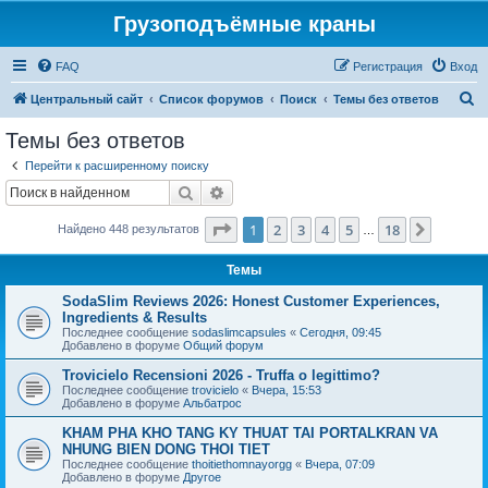
Грузоподъёмные краны
FAQ
Регистрация
Вход
П
Центральный сайт
Список форумов
Поиск
Темы без ответов
о
Темы без ответов
и
Перейти к расширенному поиску
с
Поиск
Расширенный поиск
к
Страница
1
из
18
1
2
3
4
5
18
След.
Найдено 448 результатов
…
Темы
SodaSlim Reviews 2026: Honest Customer Experiences,
Ingredients & Results
Последнее сообщение
sodaslimcapsules
«
Сегодня, 09:45
Добавлено в форуме
Общий форум
Trovicielo Recensioni 2026 - Truffa o legittimo?
Последнее сообщение
trovicielo
«
Вчера, 15:53
Добавлено в форуме
Альбатрос
KHAM PHA KHO TANG KY THUAT TAI PORTALKRAN VA
NHUNG BIEN DONG THOI TIET
Последнее сообщение
thoitiethomnayorgg
«
Вчера, 07:09
Добавлено в форуме
Другое