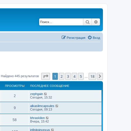
Поиск
Расширенный по
Регистрация
Вход
Страница
1
из
18
1
2
3
4
5
18
След.
Найдено 445 результатов
…
ПРОСМОТРЫ
ПОСЛЕДНЕЕ СООБЩЕНИЕ
zephgain
2
Сегодня, 15:32
alkaslimcapsules
9
Сегодня, 09:13
bhraskilon
58
Вчера, 15:42
infinitoinvexus