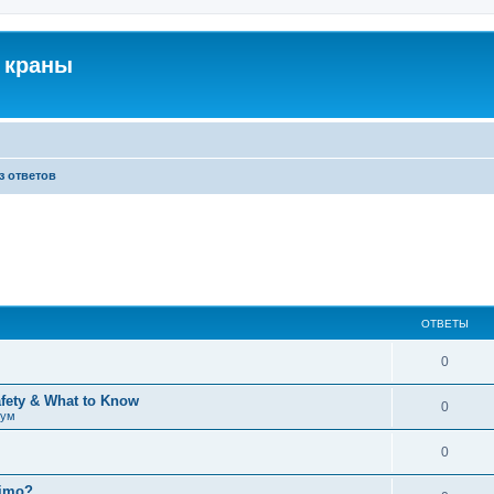
 краны
з ответов
ОТВЕТЫ
0
afety & What to Know
0
рум
0
timo?