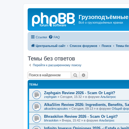
Грузоподъёмные
Всё о грузоподъёмных кранах
Ссылки
FAQ
Центральный сайт
Список форумов
Поиск
Темы бе
Темы без ответов
Перейти к расширенному поиску
Поиск
Расширенный поиск
ТЕМЫ
Zephgain Review 2026 - Scam Or Legit?
zephgain
»
Сегодня, 15:32
» в форуме
Альбатрос
AlkaSlim Review 2026: Ingredients, Benefits, S
alkaslimcapsules
»
Сегодня, 09:13
» в форуме
Общий фо
Bhraskilon Review 2026 - Scam Or Legit?
bhraskilon
»
Вчера, 15:42
» в форуме
Альбатрос
Infinito Invexus Opiniones 2026 -¿Estafa o legí