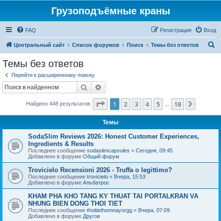
Грузоподъёмные краны
FAQ
Регистрация
Вход
П
Центральный сайт
Список форумов
Поиск
Темы без ответов
о
Темы без ответов
и
Перейти к расширенному поиску
с
Поиск
Расширенный поиск
к
Страница
1
из
18
1
2
3
4
5
18
След.
Найдено 448 результатов
…
Темы
SodaSlim Reviews 2026: Honest Customer Experiences,
Ingredients & Results
Последнее сообщение
sodaslimcapsules
«
Сегодня, 09:45
Добавлено в форуме
Общий форум
Trovicielo Recensioni 2026 - Truffa o legittimo?
Последнее сообщение
trovicielo
«
Вчера, 15:53
Добавлено в форуме
Альбатрос
KHAM PHA KHO TANG KY THUAT TAI PORTALKRAN VA
NHUNG BIEN DONG THOI TIET
Последнее сообщение
thoitiethomnayorgg
«
Вчера, 07:09
Добавлено в форуме
Другое